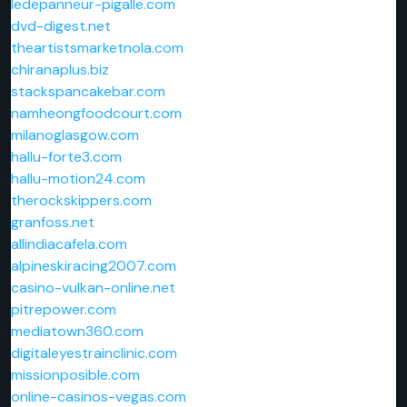
ledepanneur-pigalle.com
dvd-digest.net
theartistsmarketnola.com
chiranaplus.biz
stackspancakebar.com
namheongfoodcourt.com
milanoglasgow.com
hallu-forte3.com
hallu-motion24.com
therockskippers.com
granfoss.net
allindiacafela.com
alpineskiracing2007.com
casino-vulkan-online.net
pitrepower.com
mediatown360.com
digitaleyestrainclinic.com
missionposible.com
online-casinos-vegas.com