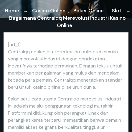
Home
Casino Online
Poker Online
Slot
→
,
,
→
Bagaimana Centralqq Merevolusi Industri Kasino
Online
[ad_1]
Centralqq adalah platform kasino online terkemuka
yang merevolusi industri dengan pendekatan
inovatifnya terhadap permainan. Dengan fokus untuk
memberikan pengalaman yang mulus dan mendalam
kepada para pemain, Centralqq menetapkan standar
baru untuk kasino online di seluruh dunia.
Salah satu cara utama Centralqq merevolusi industri
ini adalah melalui penggunaan teknologi mutakhir.
Platform ini didukung oleh perangkat lunak dan
perangkat keras terbaru, memastikan bahwa pemain
memiliki akses ke grafis berkualitas tinggi, alur