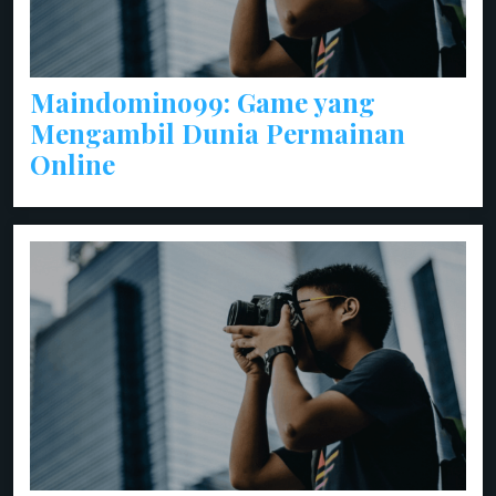
Maindomino99: Game yang
Mengambil Dunia Permainan
Online