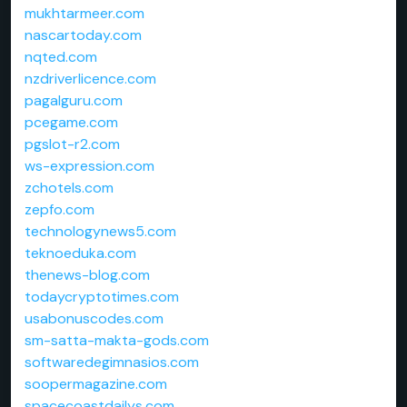
mukhtarmeer.com
nascartoday.com
nqted.com
nzdriverlicence.com
pagalguru.com
pcegame.com
pgslot-r2.com
ws-expression.com
zchotels.com
zepfo.com
technologynews5.com
teknoeduka.com
thenews-blog.com
todaycryptotimes.com
usabonuscodes.com
sm-satta-makta-gods.com
softwaredegimnasios.com
soopermagazine.com
spacecoastdailys.com