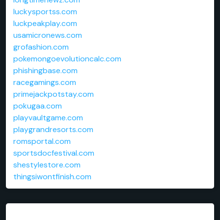
luckysportss.com
luckpeakplay.com
usamicronews.com
grofashion.com
pokemongoevolutioncalc.com
phishingbase.com
racegamings.com
primejackpotstay.com
pokugaa.com
playvaultgame.com
playgrandresorts.com
romsportal.com
sportsdocfestival.com
shestylestore.com
thingsiwontfinish.com
Links