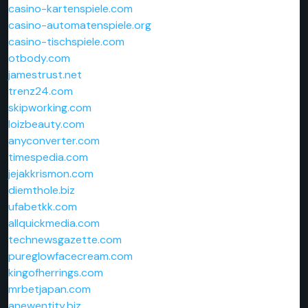
casino-kartenspiele.com
casino-automatenspiele.org
casino-tischspiele.com
otbody.com
jamestrust.net
trenz24.com
skipworking.com
loizbeauty.com
anyconverter.com
timespedia.com
jejakkrismon.com
diemthole.biz
ufabetkk.com
allquickmedia.com
technewsgazette.com
pureglowfacecream.com
kingofherrings.com
mrbetjapan.com
anewentity.biz