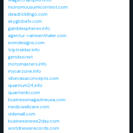
monomousumicontest.com
deadricklingo.com
skyglobefx.com
gamblespherex.info
agentur-ramsenthaler.com
eomdesigns.com
triptrekker.info
gendxxi.net
motomasters.info
mycarzone.info
vibecasaconcepts.com
quantum24.info
quantenki.com
businessmagazineusa.com
medicwellcare.com
vidsmall.com
businessnews2day.com
worldnewsrecords.com