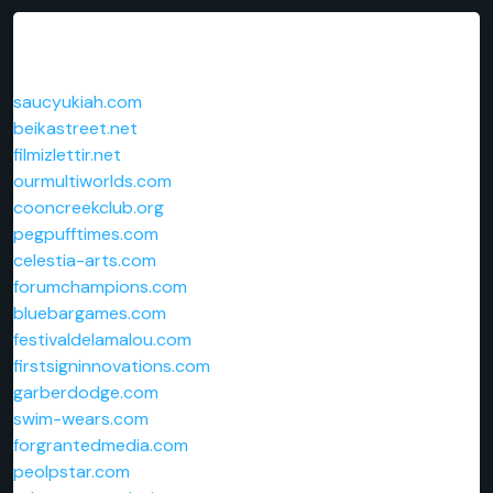
Links
saucyukiah.com
beikastreet.net
filmizlettir.net
ourmultiworlds.com
cooncreekclub.org
pegpufftimes.com
celestia-arts.com
forumchampions.com
bluebargames.com
festivaldelamalou.com
firstsigninnovations.com
garberdodge.com
swim-wears.com
forgrantedmedia.com
peolpstar.com