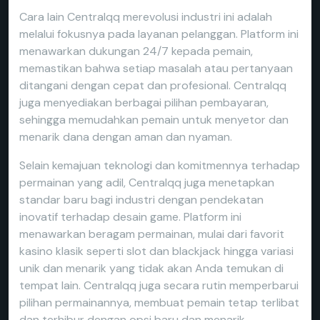
Cara lain Centralqq merevolusi industri ini adalah
melalui fokusnya pada layanan pelanggan. Platform ini
menawarkan dukungan 24/7 kepada pemain,
memastikan bahwa setiap masalah atau pertanyaan
ditangani dengan cepat dan profesional. Centralqq
juga menyediakan berbagai pilihan pembayaran,
sehingga memudahkan pemain untuk menyetor dan
menarik dana dengan aman dan nyaman.
Selain kemajuan teknologi dan komitmennya terhadap
permainan yang adil, Centralqq juga menetapkan
standar baru bagi industri dengan pendekatan
inovatif terhadap desain game. Platform ini
menawarkan beragam permainan, mulai dari favorit
kasino klasik seperti slot dan blackjack hingga variasi
unik dan menarik yang tidak akan Anda temukan di
tempat lain. Centralqq juga secara rutin memperbarui
pilihan permainannya, membuat pemain tetap terlibat
dan terhibur dengan opsi baru dan menarik.