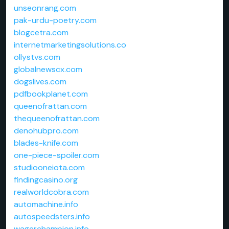
unseonrang.com
pak-urdu-poetry.com
blogcetra.com
internetmarketingsolutions.co
ollystvs.com
globalnewscx.com
dogslives.com
pdfbookplanet.com
queenofrattan.com
thequeenofrattan.com
denohubpro.com
blades-knife.com
one-piece-spoiler.com
studiooneiota.com
findingcasino.org
realworldcobra.com
automachine.info
autospeedsters.info
wagerchampion.info