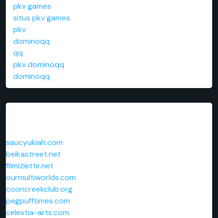
pkv games
situs pkv games
pkv
dominoqq
qq
pkv dominoqq
dominoqq
Links
saucyukiah.com
beikastreet.net
filmizlettir.net
ourmultiworlds.com
cooncreekclub.org
pegpufftimes.com
celestia-arts.com