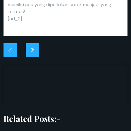
memiliki apa yang diperlukan untuk menjadi yang
teratas!
[ad_2]
Post
navigation
Related Posts:-