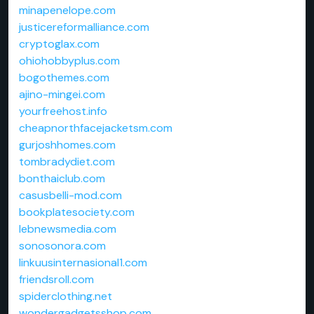
minapenelope.com
justicereformalliance.com
cryptoglax.com
ohiohobbyplus.com
bogothemes.com
ajino-mingei.com
yourfreehost.info
cheapnorthfacejacketsm.com
gurjoshhomes.com
tombradydiet.com
bonthaiclub.com
casusbelli-mod.com
bookplatesociety.com
lebnewsmedia.com
sonosonora.com
linkuusinternasional1.com
friendsroll.com
spiderclothing.net
wondergadgetsshop.com