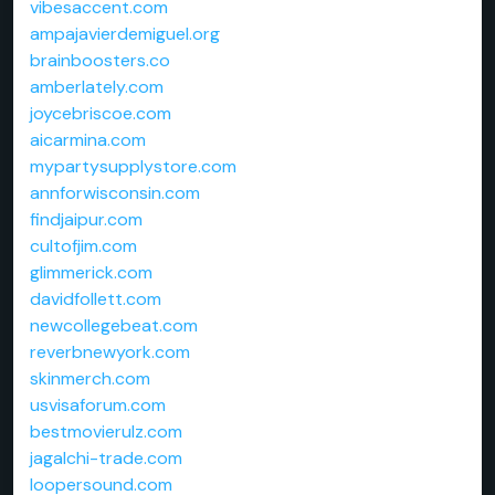
vibesaccent.com
ampajavierdemiguel.org
brainboosters.co
amberlately.com
joycebriscoe.com
aicarmina.com
mypartysupplystore.com
annforwisconsin.com
findjaipur.com
cultofjim.com
glimmerick.com
davidfollett.com
newcollegebeat.com
reverbnewyork.com
skinmerch.com
usvisaforum.com
bestmovierulz.com
jagalchi-trade.com
loopersound.com