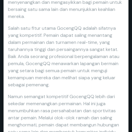
menyenangkan dan mengasyikkan bagi pemain untuk
bersaing satu sama lain dan menunjukkan keahlian
mereka.
Salah satu fitur utama GocengQQ adalah sifatnya
yang kompetitif. Pemain dapat saling menantang
dalam permainan dan turnamen real-time, yang
taruhannya tinggi dan persaingannya sangat ketat.
Baik Anda seorang profesional berpengalaman atau
pemula, GocengQQ menawarkan lapangan bermain
yang setara bagi semua pemain untuk menguji
kemampuan mereka dan melihat siapa yang keluar
sebagai pemenang.
Namun semangat kompetitif GocengQQ lebih dari
sekedar memenangkan permainan. Hal ini juga
menumbuhkan rasa persahabatan dan sportivitas
antar pemain. Melalui olok-olok ramah dan saling
menghormati, pemain dapat membangun hubungan
satu sama lain dan membentuk komunitas individu