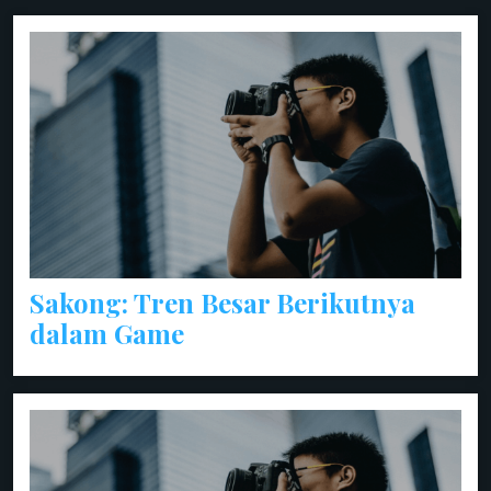
Sakong: Tren Besar Berikutnya
dalam Game