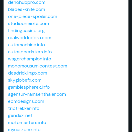
denohubpro.com
blades-knife.com
one-piece-spoiler.com
studiooneiota.com
findingcasino.org
realworldcobra.com
automachine.info
autospeedsters.info
wagerchampion.info
monomousumicontest.com
deadricklingo.com
skyglobefx.com
gamblespherex.info
agentur-ramsenthaler.com
eomdesigns.com
triptrekker.info
gendxxi.net
motomasters.info
mycarzone.info