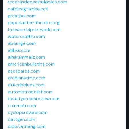
recetasdecocinafaciles.com
naildesignsidea.net
greatpai.com
paperlanterntheatre.org
freeworshipnetwork.com
watercraftllc.com
abourge.com
afiliixs.com
alharammallz.com
americanbulletins.com
asespares.com
arabianstime.com
atticabblues.com
autometropolist.com
beautycreamreview.com
coinmoh.com
cyclopsreview.com
dattgen.com
didoivatnang.com