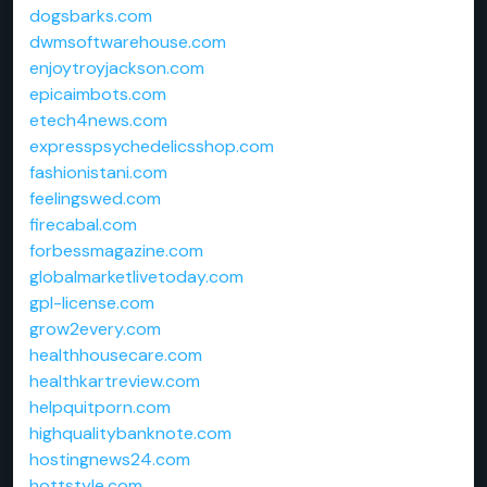
dogsbarks.com
dwmsoftwarehouse.com
enjoytroyjackson.com
epicaimbots.com
etech4news.com
expresspsychedelicsshop.com
fashionistani.com
feelingswed.com
firecabal.com
forbessmagazine.com
globalmarketlivetoday.com
gpl-license.com
grow2every.com
healthhousecare.com
healthkartreview.com
helpquitporn.com
highqualitybanknote.com
hostingnews24.com
hottstyle.com