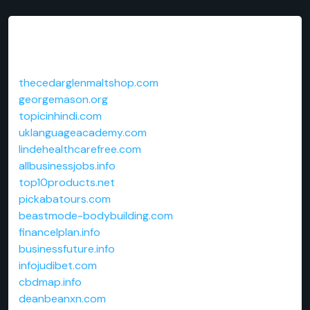
Links
thecedarglenmaltshop.com
georgemason.org
topicinhindi.com
uklanguageacademy.com
lindehealthcarefree.com
allbusinessjobs.info
top10products.net
pickabatours.com
beastmode-bodybuilding.com
financelplan.info
businessfuture.info
infojudibet.com
cbdmap.info
deanbeanxn.com