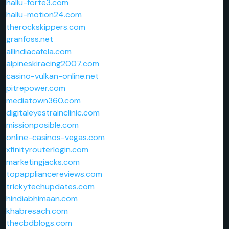
hallu-forte3.com
hallu-motion24.com
therockskippers.com
granfoss.net
allindiacafela.com
alpineskiracing2007.com
casino-vulkan-online.net
pitrepower.com
mediatown360.com
digitaleyestrainclinic.com
missionposible.com
online-casinos-vegas.com
xfinityrouterlogin.com
marketingjacks.com
topappliancereviews.com
trickytechupdates.com
hindiabhimaan.com
khabresach.com
thecbdblogs.com