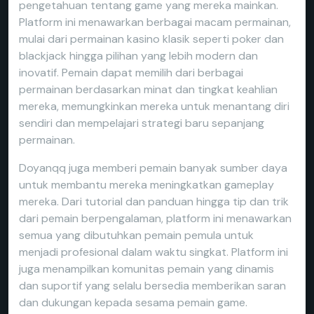
pengetahuan tentang game yang mereka mainkan.
Platform ini menawarkan berbagai macam permainan,
mulai dari permainan kasino klasik seperti poker dan
blackjack hingga pilihan yang lebih modern dan
inovatif. Pemain dapat memilih dari berbagai
permainan berdasarkan minat dan tingkat keahlian
mereka, memungkinkan mereka untuk menantang diri
sendiri dan mempelajari strategi baru sepanjang
permainan.
Doyanqq juga memberi pemain banyak sumber daya
untuk membantu mereka meningkatkan gameplay
mereka. Dari tutorial dan panduan hingga tip dan trik
dari pemain berpengalaman, platform ini menawarkan
semua yang dibutuhkan pemain pemula untuk
menjadi profesional dalam waktu singkat. Platform ini
juga menampilkan komunitas pemain yang dinamis
dan suportif yang selalu bersedia memberikan saran
dan dukungan kepada sesama pemain game.