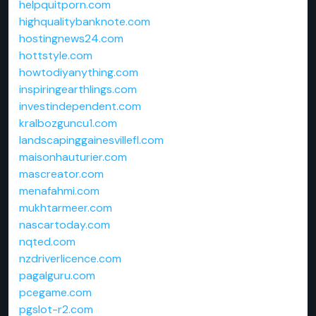
helpquitporn.com
highqualitybanknote.com
hostingnews24.com
hottstyle.com
howtodiyanything.com
inspiringearthlings.com
investindependent.com
kralbozguncu1.com
landscapinggainesvillefl.com
maisonhauturier.com
mascreator.com
menafahmi.com
mukhtarmeer.com
nascartoday.com
nqted.com
nzdriverlicence.com
pagalguru.com
pcegame.com
pgslot-r2.com