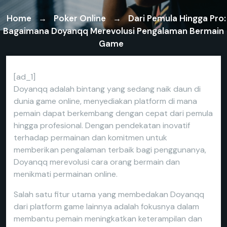
Home
Poker Online
Dari Pemula Hingga Pro:
→
→
Bagaimana Doyanqq Merevolusi Pengalaman Bermain
Game
[ad_1]
Doyanqq adalah bintang yang sedang naik daun di
dunia game online, menyediakan platform di mana
pemain dapat berkembang dengan cepat dari pemula
hingga profesional. Dengan pendekatan inovatif
terhadap permainan dan komitmen untuk
memberikan pengalaman terbaik bagi penggunanya,
Doyanqq merevolusi cara orang bermain dan
menikmati permainan online.
Salah satu fitur utama yang membedakan Doyanqq
dari platform game lainnya adalah fokusnya dalam
membantu pemain meningkatkan keterampilan dan