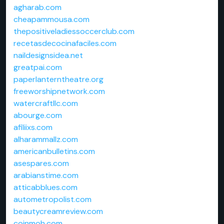
agharab.com
cheapammousa.com
thepositiveladiessoccerclub.com
recetasdecocinafaciles.com
naildesignsidea.net
greatpai.com
paperlanterntheatre.org
freeworshipnetwork.com
watercraftllc.com
abourge.com
afiliixs.com
alharammallz.com
americanbulletins.com
asespares.com
arabianstime.com
atticabblues.com
autometropolist.com
beautycreamreview.com
coinmoh.com