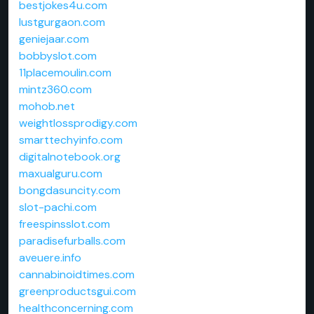
bestjokes4u.com
lustgurgaon.com
geniejaar.com
bobbyslot.com
11placemoulin.com
mintz360.com
mohob.net
weightlossprodigy.com
smarttechyinfo.com
digitalnotebook.org
maxualguru.com
bongdasuncity.com
slot-pachi.com
freespinsslot.com
paradisefurballs.com
aveuere.info
cannabinoidtimes.com
greenproductsgui.com
healthconcerning.com