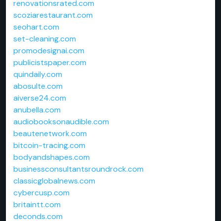
renovationsrated.com
scoziarestaurant.com
seohart.com
set-cleaning.com
promodesignai.com
publicistspaper.com
quindaily.com
abosulte.com
aiverse24.com
anubella.com
audiobooksonaudible.com
beautenetwork.com
bitcoin-tracing.com
bodyandshapes.com
businessconsultantsroundrock.com
classicglobalnews.com
cybercusp.com
britaintt.com
deconds.com