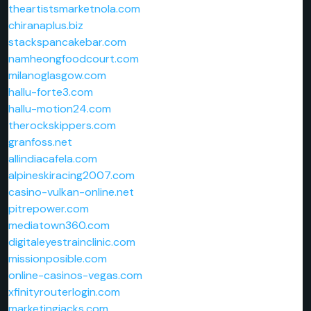
theartistsmarketnola.com
chiranaplus.biz
stackspancakebar.com
namheongfoodcourt.com
milanoglasgow.com
hallu-forte3.com
hallu-motion24.com
therockskippers.com
granfoss.net
allindiacafela.com
alpineskiracing2007.com
casino-vulkan-online.net
pitrepower.com
mediatown360.com
digitaleyestrainclinic.com
missionposible.com
online-casinos-vegas.com
xfinityrouterlogin.com
marketingjacks.com