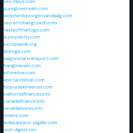
seo7days.com
pureglowcream.com
bloemenbezorgenvandaag.com
secrettohairgrowth.com
tasteofthaitogo.com
bunnynkitty.com
bezopasnik.org
fjmnxga.com
saigonstartransport.com
bangmaxwin.com
infonetive.com
epictacoshop.com
biopuraskinserum.com
californiafinances.info
canadafinance.info
nevadamoney.info
rimene.com
ledepanneur-pigalle.com
dvd-digest.net