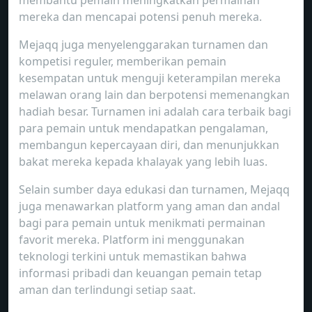
membantu pemain meningkatkan permainan
mereka dan mencapai potensi penuh mereka.
Mejaqq juga menyelenggarakan turnamen dan
kompetisi reguler, memberikan pemain
kesempatan untuk menguji keterampilan mereka
melawan orang lain dan berpotensi memenangkan
hadiah besar. Turnamen ini adalah cara terbaik bagi
para pemain untuk mendapatkan pengalaman,
membangun kepercayaan diri, dan menunjukkan
bakat mereka kepada khalayak yang lebih luas.
Selain sumber daya edukasi dan turnamen, Mejaqq
juga menawarkan platform yang aman dan andal
bagi para pemain untuk menikmati permainan
favorit mereka. Platform ini menggunakan
teknologi terkini untuk memastikan bahwa
informasi pribadi dan keuangan pemain tetap
aman dan terlindungi setiap saat.