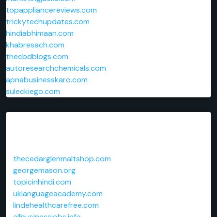
topappliancereviews.com
trickytechupdates.com
hindiabhimaan.com
khabresach.com
thecbdblogs.com
autoresearchchemicals.com
apnabusinesskaro.com
suleckiego.com
Links
thecedarglenmaltshop.com
georgemason.org
topicinhindi.com
uklanguageacademy.com
lindehealthcarefree.com
allbusinessjobs.info