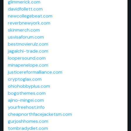
glimmerick.com
davidfollett.com
newcollegebeat.com
reverbnewyork.com
skinmerch.com
usvisaforum.com
bestmovierulz.com
jagalchi-trade.com
loopersound.com
minapenelope.com
justicereformalliance.com
cryptoglax.com
ohiohobbyplus.com
bogothemes.com
ajino-mingei.com
yourfreehost.info
cheapnorthfacejacketsm.com
gurjoshhomes.com
tombradydiet.com