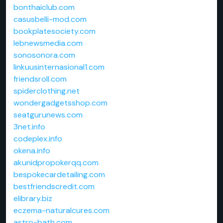
bonthaiclub.com
casusbelli-mod.com
bookplatesociety.com
lebnewsmedia.com
sonosonora.com
linkuusinternasional1.com
friendsroll.com
spiderclothing.net
wondergadgetsshop.com
seatgurunews.com
3net.info
codeplex.info
okena.info
akunidpropokerqq.com
bespokecardetailing.com
bestfriendscredit.com
elibrary.biz
eczema-naturalcures.com
astro-bath.com