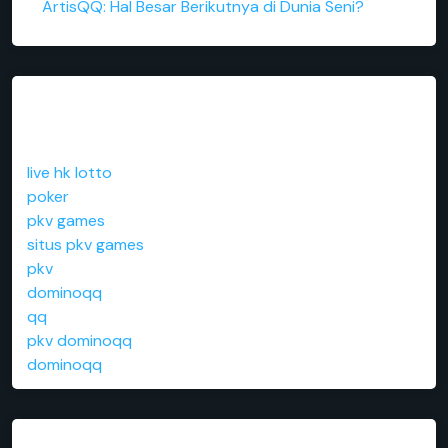
ArtisQQ: Hal Besar Berikutnya di Dunia Seni?
LINK LAINNYA
live hk lotto
poker
pkv games
situs pkv games
pkv
dominoqq
qq
pkv dominoqq
dominoqq
Links