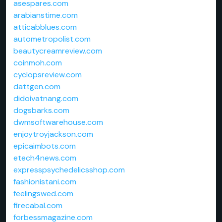
asespares.com
arabianstime.com
atticabblues.com
autometropolist.com
beautycreamreview.com
coinmoh.com
cyclopsreview.com
dattgen.com
didoivatnang.com
dogsbarks.com
dwmsoftwarehouse.com
enjoytroyjackson.com
epicaimbots.com
etech4news.com
expresspsychedelicsshop.com
fashionistani.com
feelingswed.com
firecabal.com
forbessmagazine.com