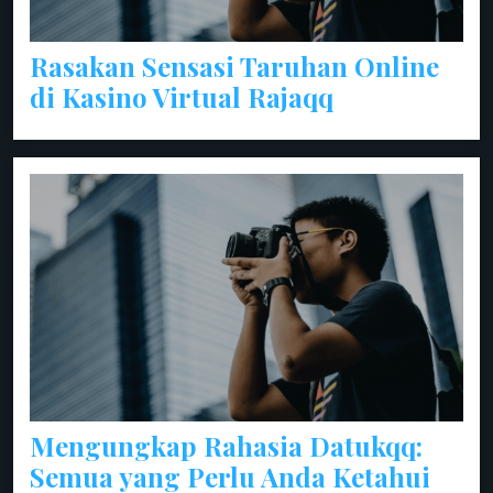
Rasakan Sensasi Taruhan Online
di Kasino Virtual Rajaqq
Mengungkap Rahasia Datukqq:
Semua yang Perlu Anda Ketahui