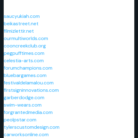
saucyukiah.com
beikastreet.net
filmizlettir.net
ourmultiworlds.com
cooncreekclub.org
pegpufftimes.com
celestia-arts.com
forumchampions.com
bluebargames.com
festivaldelamalou.com
firstsigninnovations.com
garberdodge.com
swim-wears.com
forgrantedmedia.com
peolpstar.com
tylerscustomdesign.com
carworksonline.com