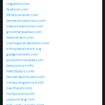
rojgarind.com
fewhour.com
18minutetimer.com
semanticseostars.com
mainstreamzone.com
growmarijuanas.com
webnshare.com
overlygeneralization.com
ethiopianetwork.org
gadgetsmesh.com
justicefornevada.com
leisuretours.info
hellotbsbro.com
farmandpetscare.com
computingservice.info
caiofracini.com
techpositive.info
unseonrang.com
pak-urdu-poetry.com