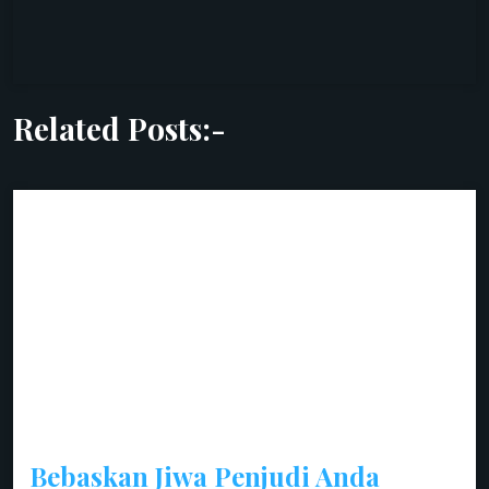
Related Posts:-
Bebaskan Jiwa Penjudi Anda