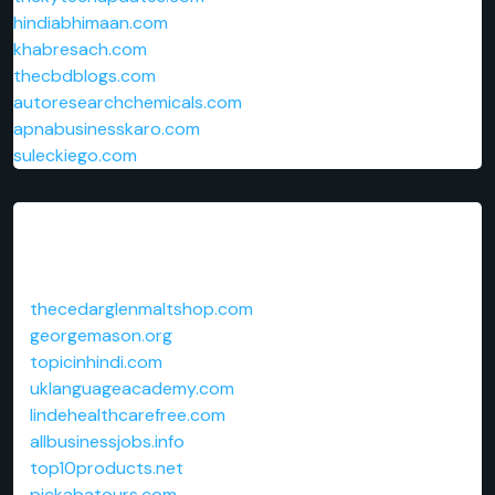
hindiabhimaan.com
khabresach.com
thecbdblogs.com
autoresearchchemicals.com
apnabusinesskaro.com
suleckiego.com
Links
thecedarglenmaltshop.com
georgemason.org
topicinhindi.com
uklanguageacademy.com
lindehealthcarefree.com
allbusinessjobs.info
top10products.net
pickabatours.com