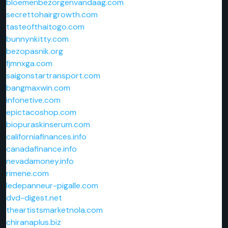
bloemenbezorgenvandaag.com
secrettohairgrowth.com
tasteofthaitogo.com
bunnynkitty.com
bezopasnik.org
fjmnxga.com
saigonstartransport.com
bangmaxwin.com
infonetive.com
epictacoshop.com
biopuraskinserum.com
californiafinances.info
canadafinance.info
nevadamoney.info
rimene.com
ledepanneur-pigalle.com
dvd-digest.net
theartistsmarketnola.com
chiranaplus.biz