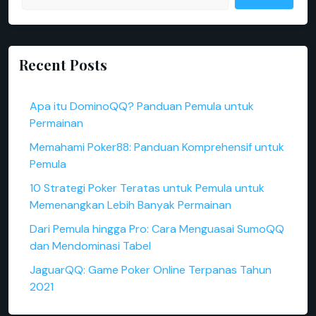
Recent Posts
Apa itu DominoQQ? Panduan Pemula untuk
Permainan
Memahami Poker88: Panduan Komprehensif untuk
Pemula
10 Strategi Poker Teratas untuk Pemula untuk
Memenangkan Lebih Banyak Permainan
Dari Pemula hingga Pro: Cara Menguasai SumoQQ
dan Mendominasi Tabel
JaguarQQ: Game Poker Online Terpanas Tahun
2021