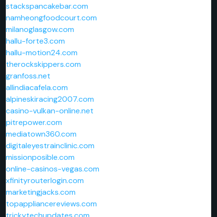
stackspancakebar.com
namheongfoodcourt.com
milanoglasgow.com
hallu-forte3.com
hallu-motion24.com
therockskippers.com
granfoss.net
allindiacafela.com
alpineskiracing2007.com
casino-vulkan-online.net
pitrepower.com
mediatown360.com
digitaleyestrainclinic.com
missionposible.com
online-casinos-vegas.com
xfinityrouterlogin.com
marketingjacks.com
topappliancereviews.com
trickytechupdates.com