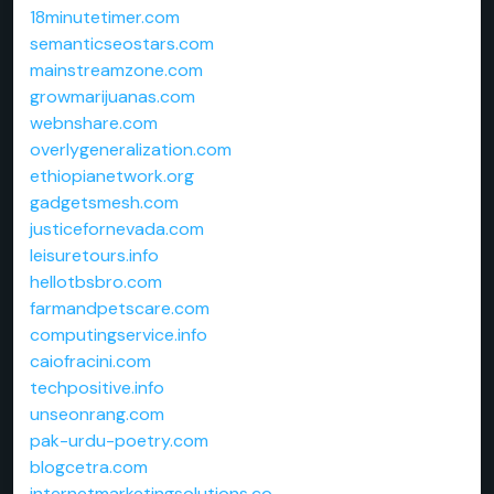
18minutetimer.com
semanticseostars.com
mainstreamzone.com
growmarijuanas.com
webnshare.com
overlygeneralization.com
ethiopianetwork.org
gadgetsmesh.com
justicefornevada.com
leisuretours.info
hellotbsbro.com
farmandpetscare.com
computingservice.info
caiofracini.com
techpositive.info
unseonrang.com
pak-urdu-poetry.com
blogcetra.com
internetmarketingsolutions.co