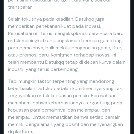
transparan.
Selain fokusnya pada keadilan, Datukqq juga
memberikan penekanan kuat pada inovasi.
Perusahaan ini terus mengeksplorasi cara -cara baru
untuk meningkatkan pengalaman bermain game bagi
para pemainnya, baik melalui pengenalan game, fitur,
atau promosi baru. Komitmen terhadap inovasi ini
telah membantu Datukqq tetap di depan kurva dalam
industri yang terus berkembang.
Tapi mungkin faktor terpenting yang mendorong
keberhasilan Datukqq adalah komitmennya yang tak
tergoyahkan untuk kepuasan pemain. Perusahaan
memahami bahwa keberhasilannya tergantung pada
kepuasan para pemainnya, dan melampaui dan
melampaui untuk memastikan bahwa setiap pemain
memiliki pengalaman yang positif dan menyenangkan
di platform.