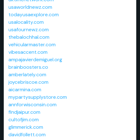
usaworldnewz.com
todayusaexplore.com
usalocality.com
usafournewz.com
thebalochhal.com
vehicularmaster.com
vibesaccent.com
ampajavierdemiguel.org
brainboosters.co
amberlately.com
joycebriscoe.com
aicarmina.com
mypartysupplystore.com
annforwisconsin.com
findjaipur.com
cultofjim.com
glimmerick.com
davidfollett.com