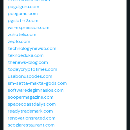
pagalguru.com
pcegame.com
pgslot-r2.com
ws-expression.com
zchotels.com
zepfo.com
technologynews5.com
teknoeduka.com
thenews-blog.com
todaycryptotimes.com
usabonuscodes.com
sm-satta-makta-gods.com
softwaredegimnasios.com
soopermagazine.com
spacecoastdailys.com
readytrademark.com
renovationsrated.com
scoziarestaurant.com