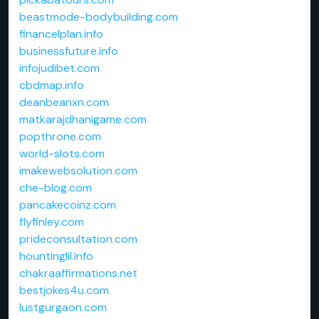
beastmode-bodybuilding.com
financelplan.info
businessfuture.info
infojudibet.com
cbdmap.info
deanbeanxn.com
matkarajdhanigame.com
popthrone.com
world-slots.com
imakewebsolution.com
che-blog.com
pancakecoinz.com
flyfinley.com
prideconsultation.com
hountinglil.info
chakraaffirmations.net
bestjokes4u.com
lustgurgaon.com