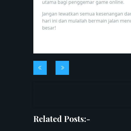
utama bagi penggemar game online.
Jangan lewatkan semua kesenangan da
hari ini dan mulailah bermain jalan me
besar!
Post
navigation
Related Posts:-