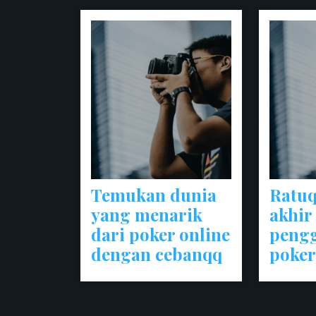
Temukan dunia
Ratuq
yang menarik
akhir
dari poker online
peng
dengan cebanqq
poker