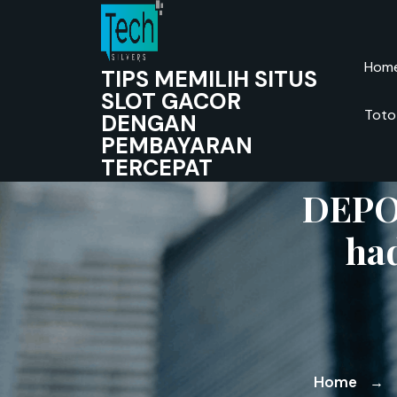
Skip
to
content
Hom
TIPS MEMILIH SITUS
SLOT GACOR
Toto
DENGAN
PEMBAYARAN
TERCEPAT
DEPO
ha
Home
→