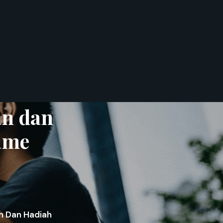
n dan
ame
n Dan Hadiah