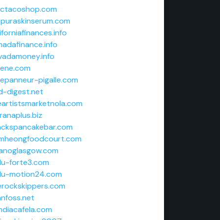
ictacoshop.com
opuraskinserum.com
iforniafinances.info
nadafinance.info
vadamoney.info
mene.com
depanneur-pigalle.com
d-digest.net
eartistsmarketnola.com
ranaplus.biz
ackspancakebar.com
mheongfoodcourt.com
lanoglasgow.com
llu-forte3.com
llu-motion24.com
erockskippers.com
anfoss.net
indiacafela.com