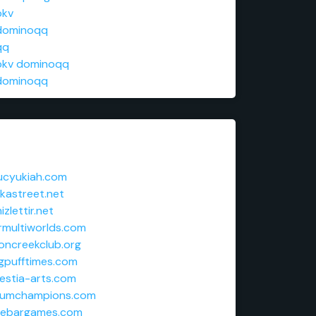
pkv
dominoqq
qq
pkv dominoqq
dominoqq
inks
ucyukiah.com
ikastreet.net
mizlettir.net
rmultiworlds.com
oncreekclub.org
gpufftimes.com
lestia-arts.com
rumchampions.com
uebargames.com