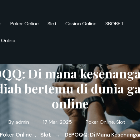
e
Poker Online
Slot
Casino Online
SBOBET
 Online
QQ: Di mana kesenanga
diah bertemu di dunia g
online
By
admin
17 Mar, 2025
Poker Online
,
Slot
Poker Online
Slot
DEPOQQ: Di Mana Kesenanga
,
→