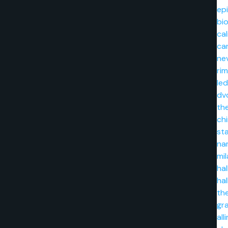
ep
bi
cal
ca
ne
ri
le
dv
th
chi
st
na
mi
ha
ha
th
gr
all