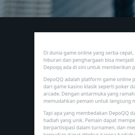
Di dunia game online yang serba cepa
hiburan dan penghargaan bisa menjadi ta
Depoqq ada di sini untuk memberikan 
DepoQQ adalah platform game online 
dari game kasino klasik seperti poker 
arcade. Dengan antarmuka yang rama
memudahkan pemain untuk langsung ma
Tapi apa yang membedakan DepoQQ dari
hadiah yang unik. Pemain dapat mempe
berpartisipasi dalam turnamen, dan me
kemudian dapat ditebus karena hadiah y