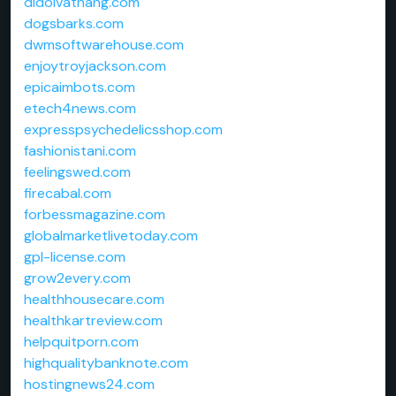
didoivatnang.com
dogsbarks.com
dwmsoftwarehouse.com
enjoytroyjackson.com
epicaimbots.com
etech4news.com
expresspsychedelicsshop.com
fashionistani.com
feelingswed.com
firecabal.com
forbessmagazine.com
globalmarketlivetoday.com
gpl-license.com
grow2every.com
healthhousecare.com
healthkartreview.com
helpquitporn.com
highqualitybanknote.com
hostingnews24.com