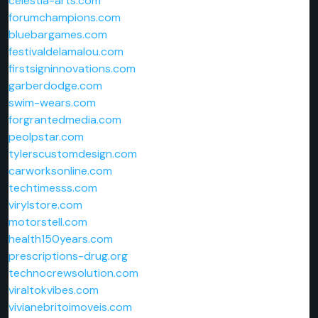
celestia-arts.com
forumchampions.com
bluebargames.com
festivaldelamalou.com
firstsigninnovations.com
garberdodge.com
swim-wears.com
forgrantedmedia.com
peolpstar.com
tylerscustomdesign.com
carworksonline.com
techtimesss.com
virylstore.com
motorstell.com
health150years.com
prescriptions-drug.org
technocrewsolution.com
viraltokvibes.com
vivianebritoimoveis.com