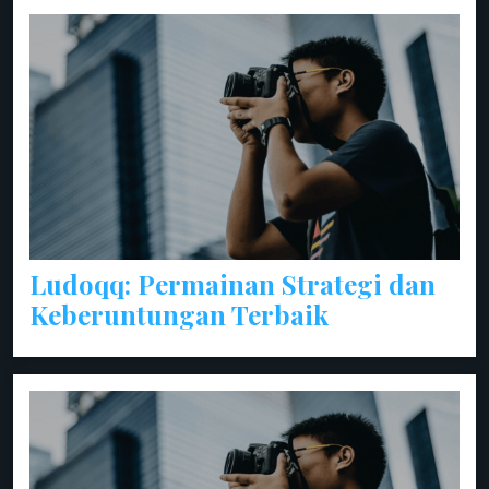
Ludoqq: Permainan Strategi dan
Keberuntungan Terbaik