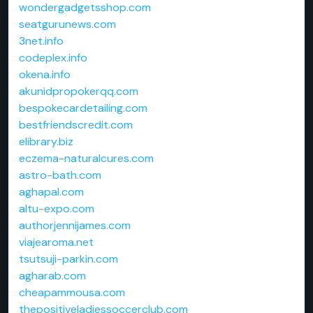
wondergadgetsshop.com
seatgurunews.com
3net.info
codeplex.info
okena.info
akunidpropokerqq.com
bespokecardetailing.com
bestfriendscredit.com
elibrary.biz
eczema-naturalcures.com
astro-bath.com
aghapal.com
altu-expo.com
authorjennijames.com
viajearoma.net
tsutsuji-parkin.com
agharab.com
cheapammousa.com
thepositiveladiessoccerclub.com