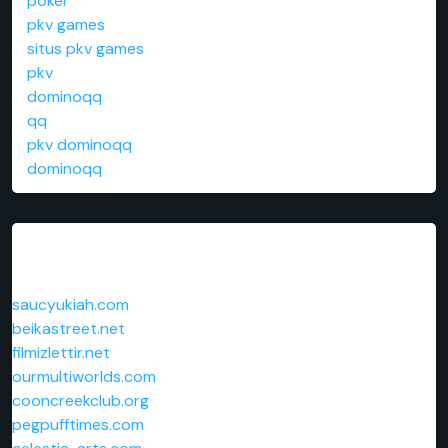
poker
pkv games
situs pkv games
pkv
dominoqq
qq
pkv dominoqq
dominoqq
Links
saucyukiah.com
beikastreet.net
filmizlettir.net
ourmultiworlds.com
cooncreekclub.org
pegpufftimes.com