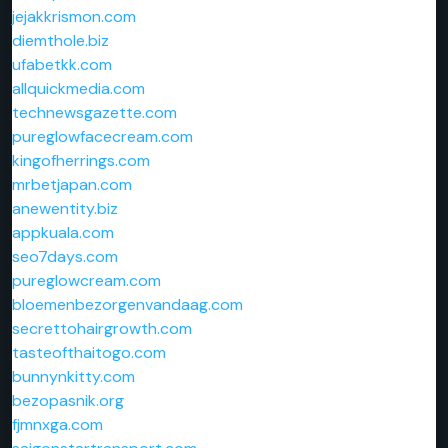
jejakkrismon.com
diemthole.biz
ufabetkk.com
allquickmedia.com
technewsgazette.com
pureglowfacecream.com
kingofherrings.com
mrbetjapan.com
anewentity.biz
appkuala.com
seo7days.com
pureglowcream.com
bloemenbezorgenvandaag.com
secrettohairgrowth.com
tasteofthaitogo.com
bunnynkitty.com
bezopasnik.org
fjmnxga.com