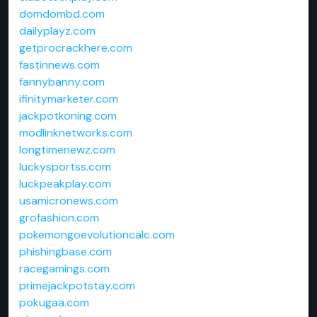
domdombd.com
dailyplayz.com
getprocrackhere.com
fastinnews.com
fannybanny.com
ifinitymarketer.com
jackpotkoning.com
modlinknetworks.com
longtimenewz.com
luckysportss.com
luckpeakplay.com
usamicronews.com
grofashion.com
pokemongoevolutioncalc.com
phishingbase.com
racegamings.com
primejackpotstay.com
pokugaa.com