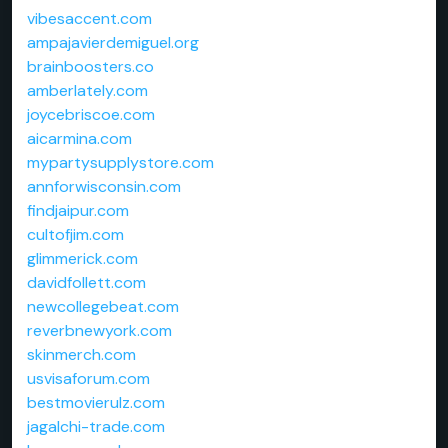
vibesaccent.com
ampajavierdemiguel.org
brainboosters.co
amberlately.com
joycebriscoe.com
aicarmina.com
mypartysupplystore.com
annforwisconsin.com
findjaipur.com
cultofjim.com
glimmerick.com
davidfollett.com
newcollegebeat.com
reverbnewyork.com
skinmerch.com
usvisaforum.com
bestmovierulz.com
jagalchi-trade.com