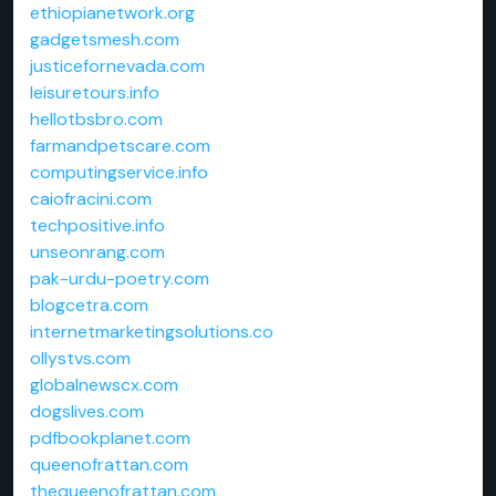
ethiopianetwork.org
gadgetsmesh.com
justicefornevada.com
leisuretours.info
hellotbsbro.com
farmandpetscare.com
computingservice.info
caiofracini.com
techpositive.info
unseonrang.com
pak-urdu-poetry.com
blogcetra.com
internetmarketingsolutions.co
ollystvs.com
globalnewscx.com
dogslives.com
pdfbookplanet.com
queenofrattan.com
thequeenofrattan.com