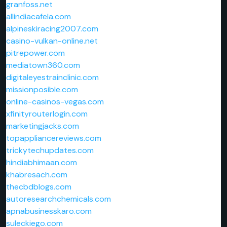
granfoss.net
allindiacafela.com
alpineskiracing2007.com
casino-vulkan-online.net
pitrepower.com
mediatown360.com
digitaleyestrainclinic.com
missionposible.com
online-casinos-vegas.com
xfinityrouterlogin.com
marketingjacks.com
topappliancereviews.com
trickytechupdates.com
hindiabhimaan.com
khabresach.com
thecbdblogs.com
autoresearchchemicals.com
apnabusinesskaro.com
suleckiego.com