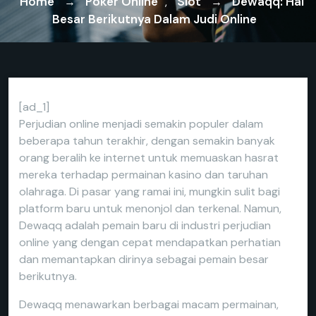
Home
Poker Online
Slot
Dewaqq: Hal
→
,
→
Besar Berikutnya Dalam Judi Online
[ad_1]
Perjudian online menjadi semakin populer dalam
beberapa tahun terakhir, dengan semakin banyak
orang beralih ke internet untuk memuaskan hasrat
mereka terhadap permainan kasino dan taruhan
olahraga. Di pasar yang ramai ini, mungkin sulit bagi
platform baru untuk menonjol dan terkenal. Namun,
Dewaqq adalah pemain baru di industri perjudian
online yang dengan cepat mendapatkan perhatian
dan memantapkan dirinya sebagai pemain besar
berikutnya.
Dewaqq menawarkan berbagai macam permainan,