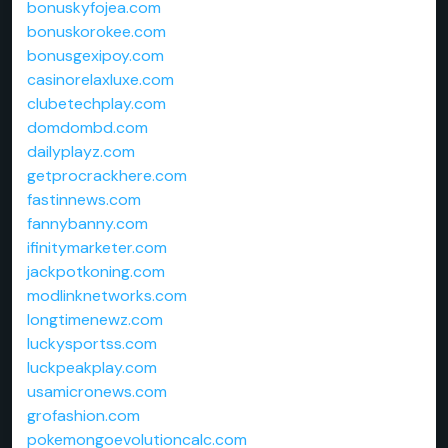
bonuskyfojea.com
bonuskorokee.com
bonusgexipoy.com
casinorelaxluxe.com
clubetechplay.com
domdombd.com
dailyplayz.com
getprocrackhere.com
fastinnews.com
fannybanny.com
ifinitymarketer.com
jackpotkoning.com
modlinknetworks.com
longtimenewz.com
luckysportss.com
luckpeakplay.com
usamicronews.com
grofashion.com
pokemongoevolutioncalc.com