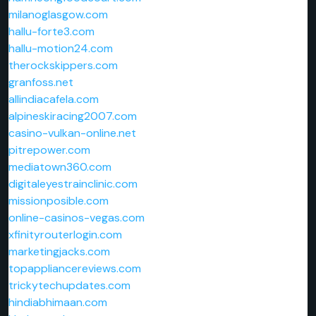
milanoglasgow.com
hallu-forte3.com
hallu-motion24.com
therockskippers.com
granfoss.net
allindiacafela.com
alpineskiracing2007.com
casino-vulkan-online.net
pitrepower.com
mediatown360.com
digitaleyestrainclinic.com
missionposible.com
online-casinos-vegas.com
xfinityrouterlogin.com
marketingjacks.com
topappliancereviews.com
trickytechupdates.com
hindiabhimaan.com