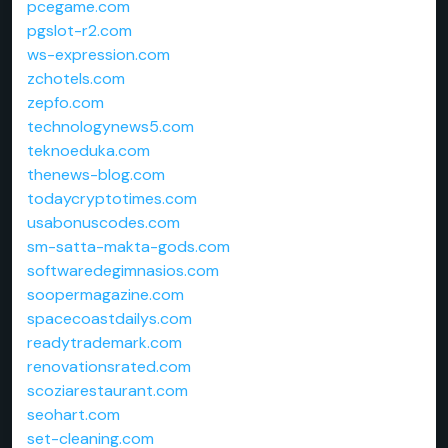
pcegame.com
pgslot-r2.com
ws-expression.com
zchotels.com
zepfo.com
technologynews5.com
teknoeduka.com
thenews-blog.com
todaycryptotimes.com
usabonuscodes.com
sm-satta-makta-gods.com
softwaredegimnasios.com
soopermagazine.com
spacecoastdailys.com
readytrademark.com
renovationsrated.com
scoziarestaurant.com
seohart.com
set-cleaning.com