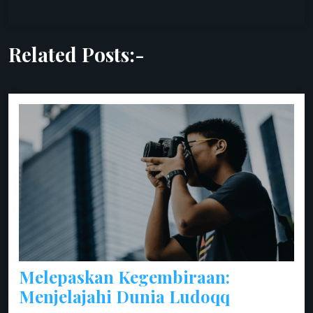
Related Posts:-
Melepaskan Kegembiraan:
Menjelajahi Dunia Ludoqq