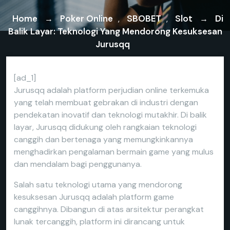
Home
Poker Online
SBOBET
Slot
Di
→
,
,
→
Balik Layar: Teknologi Yang Mendorong Kesuksesan
Jurusqq
[ad_1]
Jurusqq adalah platform perjudian online terkemuka
yang telah membuat gebrakan di industri dengan
pendekatan inovatif dan teknologi mutakhir. Di balik
layar, Jurusqq didukung oleh rangkaian teknologi
canggih dan bertenaga yang memungkinkannya
menghadirkan pengalaman bermain game yang mulus
dan mendalam bagi penggunanya.
Salah satu teknologi utama yang mendorong
kesuksesan Jurusqq adalah platform game
canggihnya. Dibangun di atas arsitektur perangkat
lunak tercanggih, platform ini dirancang untuk