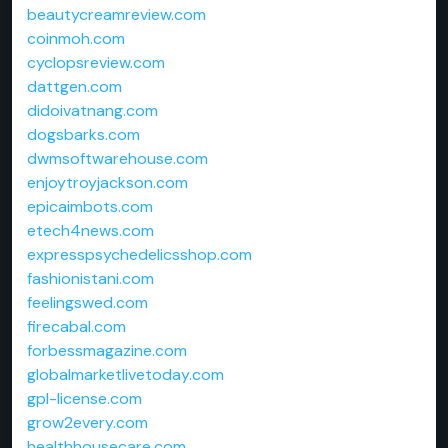
beautycreamreview.com
coinmoh.com
cyclopsreview.com
dattgen.com
didoivatnang.com
dogsbarks.com
dwmsoftwarehouse.com
enjoytroyjackson.com
epicaimbots.com
etech4news.com
expresspsychedelicsshop.com
fashionistani.com
feelingswed.com
firecabal.com
forbessmagazine.com
globalmarketlivetoday.com
gpl-license.com
grow2every.com
healthhousecare.com