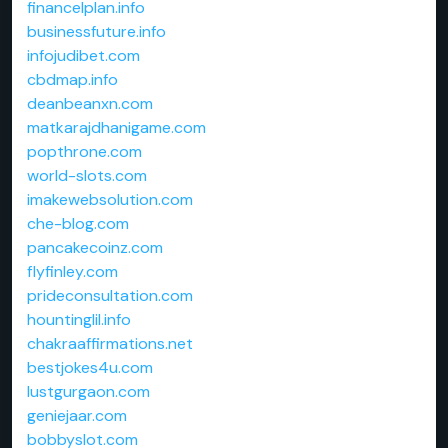
financelplan.info
businessfuture.info
infojudibet.com
cbdmap.info
deanbeanxn.com
matkarajdhanigame.com
popthrone.com
world-slots.com
imakewebsolution.com
che-blog.com
pancakecoinz.com
flyfinley.com
prideconsultation.com
hountinglil.info
chakraaffirmations.net
bestjokes4u.com
lustgurgaon.com
geniejaar.com
bobbyslot.com