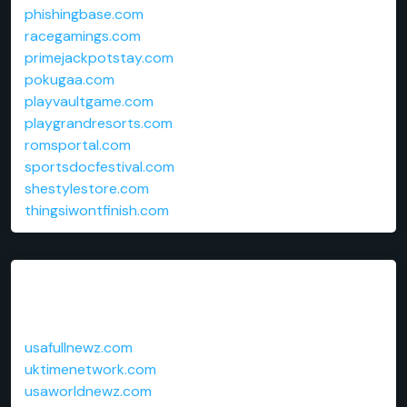
phishingbase.com
racegamings.com
primejackpotstay.com
pokugaa.com
playvaultgame.com
playgrandresorts.com
romsportal.com
sportsdocfestival.com
shestylestore.com
thingsiwontfinish.com
Links
usafullnewz.com
uktimenetwork.com
usaworldnewz.com