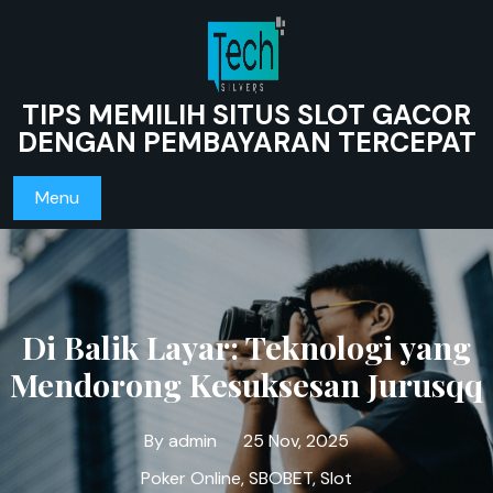
Skip
to
content
TIPS MEMILIH SITUS SLOT GACOR
DENGAN PEMBAYARAN TERCEPAT
Menu
Di Balik Layar: Teknologi yang
Mendorong Kesuksesan Jurusqq
By
admin
25 Nov, 2025
Poker Online
,
SBOBET
,
Slot