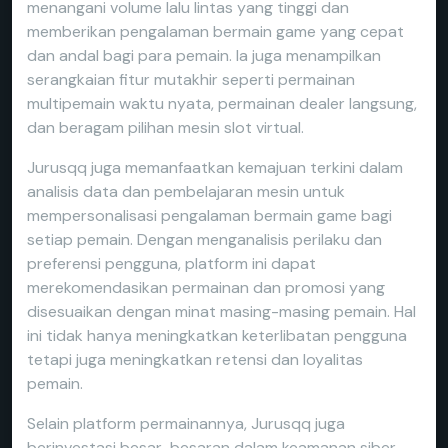
menangani volume lalu lintas yang tinggi dan
memberikan pengalaman bermain game yang cepat
dan andal bagi para pemain. Ia juga menampilkan
serangkaian fitur mutakhir seperti permainan
multipemain waktu nyata, permainan dealer langsung,
dan beragam pilihan mesin slot virtual.
Jurusqq juga memanfaatkan kemajuan terkini dalam
analisis data dan pembelajaran mesin untuk
mempersonalisasi pengalaman bermain game bagi
setiap pemain. Dengan menganalisis perilaku dan
preferensi pengguna, platform ini dapat
merekomendasikan permainan dan promosi yang
disesuaikan dengan minat masing-masing pemain. Hal
ini tidak hanya meningkatkan keterlibatan pengguna
tetapi juga meningkatkan retensi dan loyalitas
pemain.
Selain platform permainannya, Jurusqq juga
berinvestasi besar-besaran dalam keamanan siber