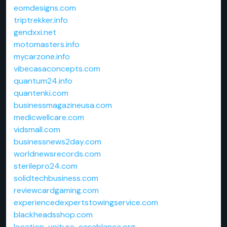
eomdesigns.com
triptrekker.info
gendxxi.net
motomasters.info
mycarzone.info
vibecasaconcepts.com
quantum24.info
quantenki.com
businessmagazineusa.com
medicwellcare.com
vidsmall.com
businessnews2day.com
worldnewsrecords.com
sterilepro24.com
solidtechbusiness.com
reviewcardgaming.com
experiencedexpertstowingservice.com
blackheadsshop.com
location-voiture-casablanca.org