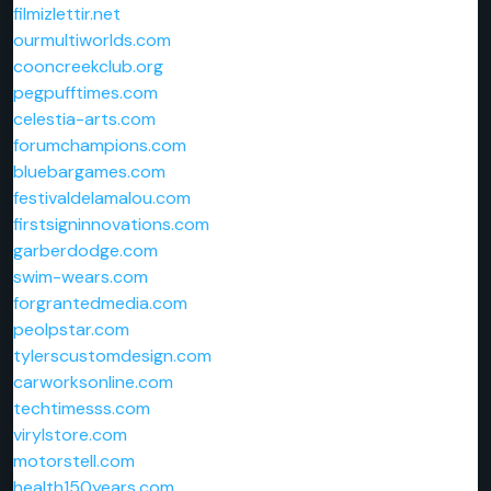
filmizlettir.net
ourmultiworlds.com
cooncreekclub.org
pegpufftimes.com
celestia-arts.com
forumchampions.com
bluebargames.com
festivaldelamalou.com
firstsigninnovations.com
garberdodge.com
swim-wears.com
forgrantedmedia.com
peolpstar.com
tylerscustomdesign.com
carworksonline.com
techtimesss.com
virylstore.com
motorstell.com
health150years.com