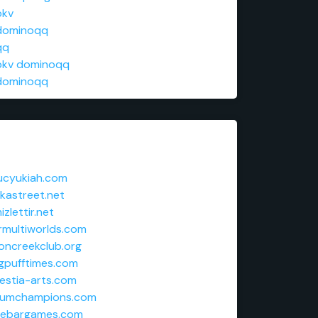
pkv
dominoqq
qq
pkv dominoqq
dominoqq
inks
ucyukiah.com
ikastreet.net
mizlettir.net
rmultiworlds.com
oncreekclub.org
gpufftimes.com
lestia-arts.com
rumchampions.com
uebargames.com