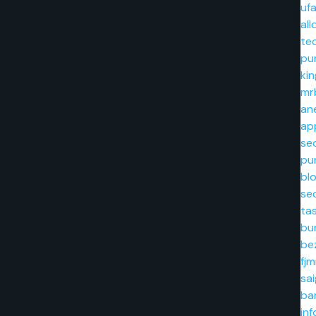
uf
al
te
pu
ki
mr
an
ap
se
pu
bl
se
ta
bu
be
fj
sa
ba
in