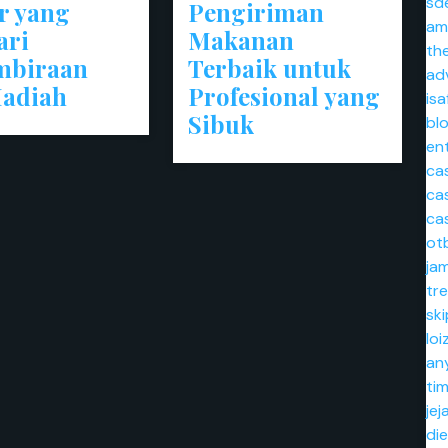
sd
r yang
Pengiriman
am
ari
Makanan
th
mbiraan
Terbaik untuk
ad
Hadiah
Profesional yang
is
Sibuk
bl
en
ca
ca
ca
ot
ja
tr
sk
lo
an
ti
je
di