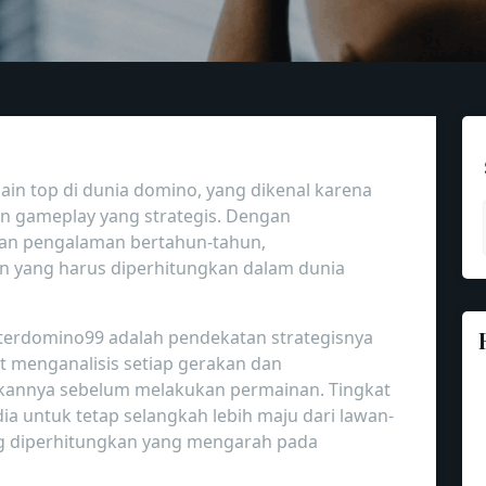
in top di dunia domino, yang dikenal karena
 gameplay yang strategis. Dengan
dan pengalaman bertahun-tahun,
n yang harus diperhitungkan dalam dunia
terdomino99 adalah pendekatan strategisnya
 menganalisis setiap gerakan dan
annya sebelum melakukan permainan. Tingkat
ia untuk tetap selangkah lebih maju dari lawan-
 diperhitungkan yang mengarah pada