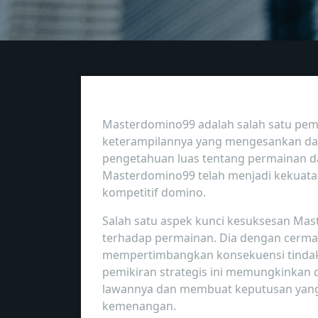
Masterdomino99 adalah salah satu pema
keterampilannya yang mengesankan dan
pengetahuan luas tentang permainan 
Masterdomino99 telah menjadi kekuata
kompetitif domino.
Salah satu aspek kunci kesuksesan Mas
terhadap permainan. Dia dengan cermat
mempertimbangkan konsekuensi tindak
pemikiran strategis ini memungkinkan d
lawannya dan membuat keputusan yang
kemenangan.