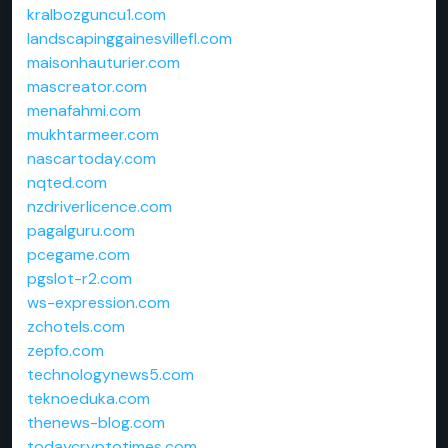
kralbozguncu1.com
landscapinggainesvillefl.com
maisonhauturier.com
mascreator.com
menafahmi.com
mukhtarmeer.com
nascartoday.com
nqted.com
nzdriverlicence.com
pagalguru.com
pcegame.com
pgslot-r2.com
ws-expression.com
zchotels.com
zepfo.com
technologynews5.com
teknoeduka.com
thenews-blog.com
todaycryptotimes.com