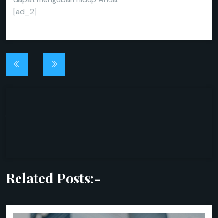
[ad_2]
Post
navigation
Related Posts:-