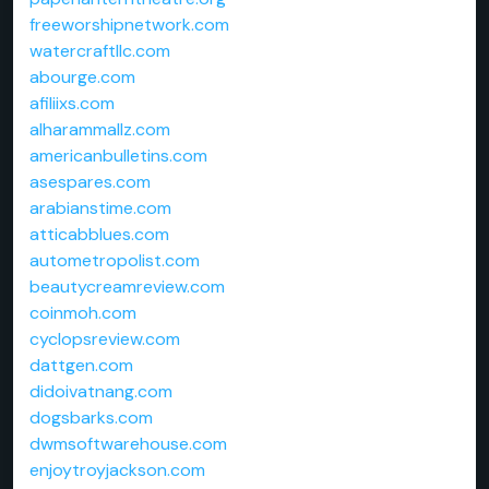
freeworshipnetwork.com
watercraftllc.com
abourge.com
afiliixs.com
alharammallz.com
americanbulletins.com
asespares.com
arabianstime.com
atticabblues.com
autometropolist.com
beautycreamreview.com
coinmoh.com
cyclopsreview.com
dattgen.com
didoivatnang.com
dogsbarks.com
dwmsoftwarehouse.com
enjoytroyjackson.com