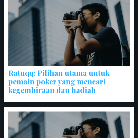
Ratuqq: Pilihan utama untuk
pemain poker yang mencari
kegembiraan dan hadiah