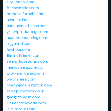
slot-pachi.com
freespinsslot.com
paradisefurballs.com
aveuere.info
cannabinoidtimes.com
greenproductsgui.com
healthconcerning.com
rojgarind.com
fewhour.com
18minutetimer.com
semanticseostars.com
mainstreamzone.com
growmarijuanas.com
webnshare.com
overlygeneralization.com
ethiopianetwork.org
gadgetsmesh.com
justicefornevada.com
leisuretours.info