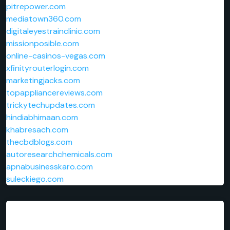
pitrepower.com
mediatown360.com
digitaleyestrainclinic.com
missionposible.com
online-casinos-vegas.com
xfinityrouterlogin.com
marketingjacks.com
topappliancereviews.com
trickytechupdates.com
hindiabhimaan.com
khabresach.com
thecbdblogs.com
autoresearchchemicals.com
apnabusinesskaro.com
suleckiego.com
Links