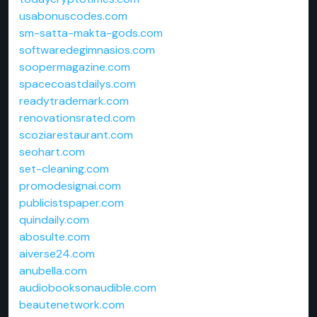
usabonuscodes.com
sm-satta-makta-gods.com
softwaredegimnasios.com
soopermagazine.com
spacecoastdailys.com
readytrademark.com
renovationsrated.com
scoziarestaurant.com
seohart.com
set-cleaning.com
promodesignai.com
publicistspaper.com
quindaily.com
abosulte.com
aiverse24.com
anubella.com
audiobooksonaudible.com
beautenetwork.com