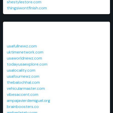
shestylestore.com
thingsiwontfinish.com
Links
usafullnewz.com
uktimenetwork.com
usaworldnewz.com
todayusaexplore.com
usalocality.com
usafournewz.com
thebalochhal.com
vehicularmaster.com
vibesaccent.com
ampajavierdemiguel.org
brainboosters.co
amberlately.com