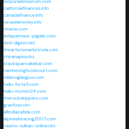
biopuraskinserum.com
californiafinances.info
canadafinance.info
nevadamoney.info
rimene.com
ledepanneur-pigalle.com
dvd-digest.net
theartistsmarketnola.com
chiranaplus.biz
stackspancakebar.com
namheongfoodcourt.com
milanoglasgow.com
hallu-forte3.com
hallu-motion24.com
therockskippers.com
granfoss.net
allindiacafela.com
alpineskiracing2007.com
casino-vulkan-online.net