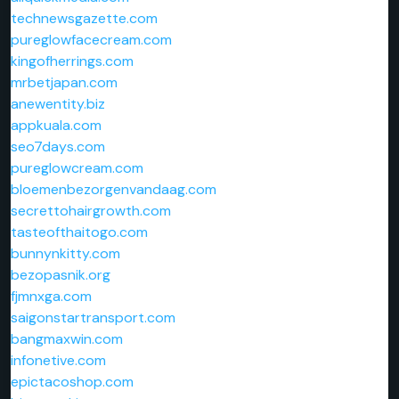
technewsgazette.com
pureglowfacecream.com
kingofherrings.com
mrbetjapan.com
anewentity.biz
appkuala.com
seo7days.com
pureglowcream.com
bloemenbezorgenvandaag.com
secrettohairgrowth.com
tasteofthaitogo.com
bunnynkitty.com
bezopasnik.org
fjmnxga.com
saigonstartransport.com
bangmaxwin.com
infonetive.com
epictacoshop.com