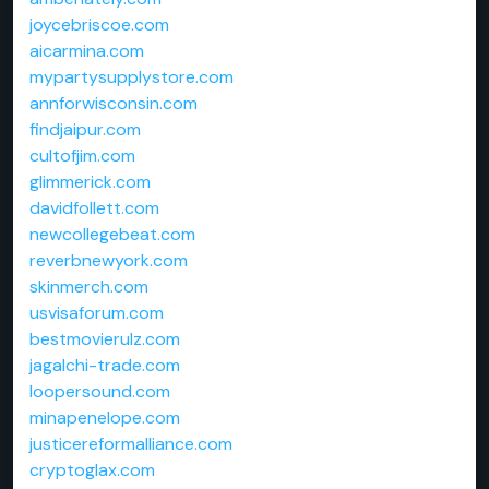
joycebriscoe.com
aicarmina.com
mypartysupplystore.com
annforwisconsin.com
findjaipur.com
cultofjim.com
glimmerick.com
davidfollett.com
newcollegebeat.com
reverbnewyork.com
skinmerch.com
usvisaforum.com
bestmovierulz.com
jagalchi-trade.com
loopersound.com
minapenelope.com
justicereformalliance.com
cryptoglax.com