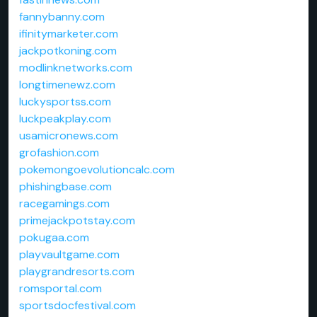
fannybanny.com
ifinitymarketer.com
jackpotkoning.com
modlinknetworks.com
longtimenewz.com
luckysportss.com
luckpeakplay.com
usamicronews.com
grofashion.com
pokemongoevolutioncalc.com
phishingbase.com
racegamings.com
primejackpotstay.com
pokugaa.com
playvaultgame.com
playgrandresorts.com
romsportal.com
sportsdocfestival.com