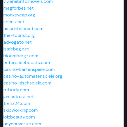
vivianebritoimoveis.com
magforbes.net
monkeycap.org
sdenix.net
amarinhillcrest.com
the-tourist.org
advogato.net
isafebag.net
bloombergz.com
enterpriseboosts.com
casino-kartenspiele.com
casino-automatenspiele.org
casino-tischspiele.com
otbody.com
jamestrust.net
trenz24.com
skipworking.com
loizbeauty.com
anyconverter.com