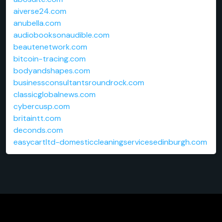
aiverse24.com
anubella.com
audiobooksonaudible.com
beautenetwork.com
bitcoin-tracing.com
bodyandshapes.com
businessconsultantsroundrock.com
classicglobalnews.com
cybercusp.com
britaintt.com
deconds.com
easycartltd-domesticcleaningservicesedinburgh.com