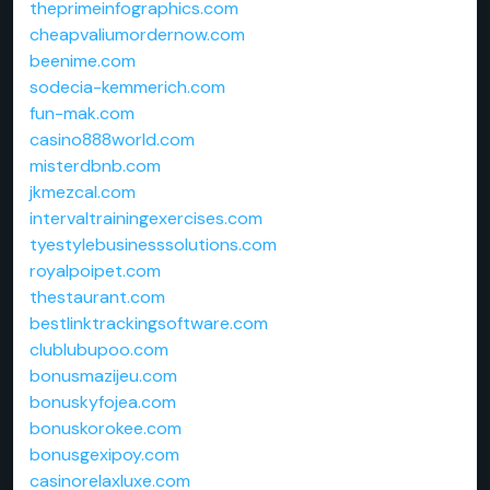
theprimeinfographics.com
cheapvaliumordernow.com
beenime.com
sodecia-kemmerich.com
fun-mak.com
casino888world.com
misterdbnb.com
jkmezcal.com
intervaltrainingexercises.com
tyestylebusinesssolutions.com
royalpoipet.com
thestaurant.com
bestlinktrackingsoftware.com
clublubupoo.com
bonusmazijeu.com
bonuskyfojea.com
bonuskorokee.com
bonusgexipoy.com
casinorelaxluxe.com