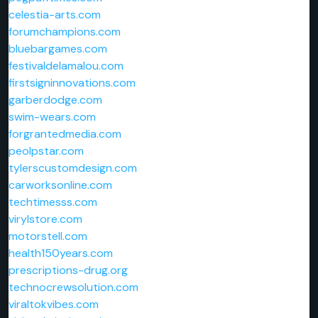
celestia-arts.com
forumchampions.com
bluebargames.com
festivaldelamalou.com
firstsigninnovations.com
garberdodge.com
swim-wears.com
forgrantedmedia.com
peolpstar.com
tylerscustomdesign.com
carworksonline.com
techtimesss.com
virylstore.com
motorstell.com
health150years.com
prescriptions-drug.org
technocrewsolution.com
viraltokvibes.com