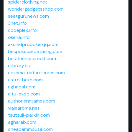
spiderclothing.net
wondergadgetsshop.com
seatgurunews.com
3net.info
codeplex.info
okena.info
akunidpropokerqq.com
bespokecardetailing.com
bestfriendscredit.com
elibrary.biz
eczema-naturalcures.com
astro-bath.com
aghapal.com
altu-expo.com
authorjennijames.com
viajearoma.net
tsutsuji-parkin.com
agharab.com
cheapammousa.com