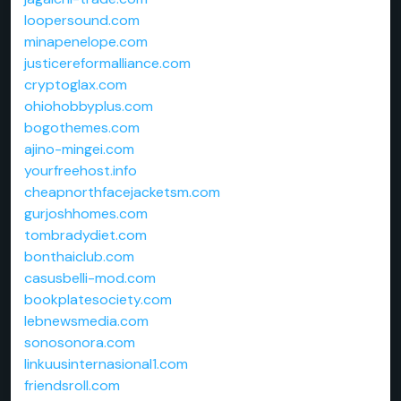
loopersound.com
minapenelope.com
justicereformalliance.com
cryptoglax.com
ohiohobbyplus.com
bogothemes.com
ajino-mingei.com
yourfreehost.info
cheapnorthfacejacketsm.com
gurjoshhomes.com
tombradydiet.com
bonthaiclub.com
casusbelli-mod.com
bookplatesociety.com
lebnewsmedia.com
sonosonora.com
linkuusinternasional1.com
friendsroll.com