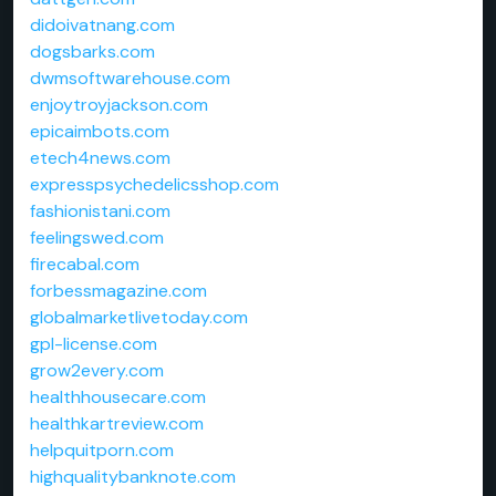
didoivatnang.com
dogsbarks.com
dwmsoftwarehouse.com
enjoytroyjackson.com
epicaimbots.com
etech4news.com
expresspsychedelicsshop.com
fashionistani.com
feelingswed.com
firecabal.com
forbessmagazine.com
globalmarketlivetoday.com
gpl-license.com
grow2every.com
healthhousecare.com
healthkartreview.com
helpquitporn.com
highqualitybanknote.com