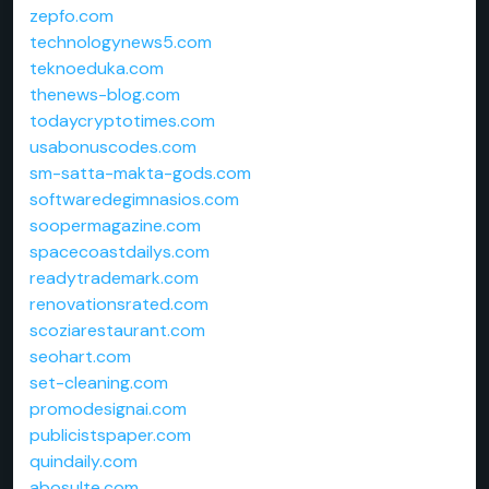
zepfo.com
technologynews5.com
teknoeduka.com
thenews-blog.com
todaycryptotimes.com
usabonuscodes.com
sm-satta-makta-gods.com
softwaredegimnasios.com
soopermagazine.com
spacecoastdailys.com
readytrademark.com
renovationsrated.com
scoziarestaurant.com
seohart.com
set-cleaning.com
promodesignai.com
publicistspaper.com
quindaily.com
abosulte.com