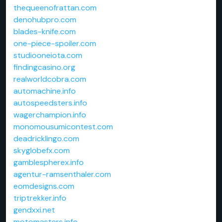
thequeenofrattan.com
denohubpro.com
blades-knife.com
one-piece-spoiler.com
studiooneiota.com
findingcasino.org
realworldcobra.com
automachine.info
autospeedsters.info
wagerchampion.info
monomousumicontest.com
deadricklingo.com
skyglobefx.com
gamblespherex.info
agentur-ramsenthaler.com
eomdesigns.com
triptrekker.info
gendxxi.net
motomasters.info