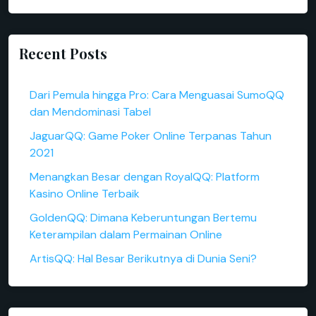
Recent Posts
Dari Pemula hingga Pro: Cara Menguasai SumoQQ
dan Mendominasi Tabel
JaguarQQ: Game Poker Online Terpanas Tahun
2021
Menangkan Besar dengan RoyalQQ: Platform
Kasino Online Terbaik
GoldenQQ: Dimana Keberuntungan Bertemu
Keterampilan dalam Permainan Online
ArtisQQ: Hal Besar Berikutnya di Dunia Seni?