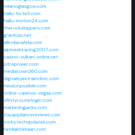
milanoglasgow.com
hallu-forte3.com
hallu-motion24.com
therockskippers.com
granfoss.net
allindiacafela.com
alpineskiracing2007.com
casino-vulkan-online.net
pitrepower.com
mediatown360.com
digitaleyestrainclinic.com
missionposible.com
online-casinos-vegas.com
xfinityrouterlogin.com
marketingjacks.com
topappliancereviews.com
trickytechupdates.com
hindiabhimaan.com