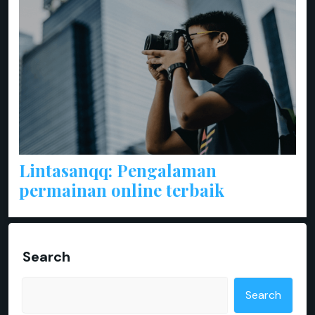
Lintasanqq: Pengalaman
permainan online terbaik
Search
Search