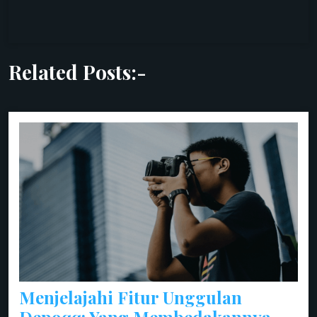
Related Posts:-
Menjelajahi Fitur Unggulan