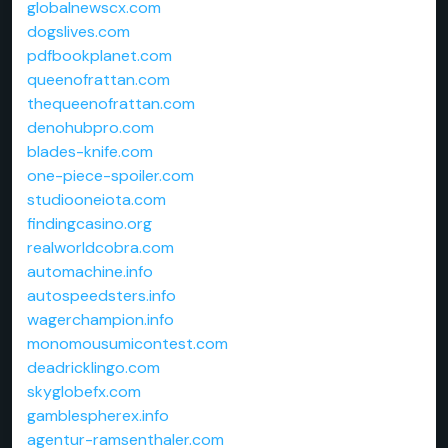
globalnewscx.com
dogslives.com
pdfbookplanet.com
queenofrattan.com
thequeenofrattan.com
denohubpro.com
blades-knife.com
one-piece-spoiler.com
studiooneiota.com
findingcasino.org
realworldcobra.com
automachine.info
autospeedsters.info
wagerchampion.info
monomousumicontest.com
deadricklingo.com
skyglobefx.com
gamblespherex.info
agentur-ramsenthaler.com