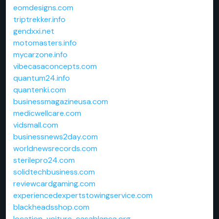
eomdesigns.com
triptrekker.info
gendxxi.net
motomasters.info
mycarzone.info
vibecasaconcepts.com
quantum24.info
quantenki.com
businessmagazineusa.com
medicwellcare.com
vidsmall.com
businessnews2day.com
worldnewsrecords.com
sterilepro24.com
solidtechbusiness.com
reviewcardgaming.com
experiencedexpertstowingservice.com
blackheadsshop.com
location-voiture-casablanca.org