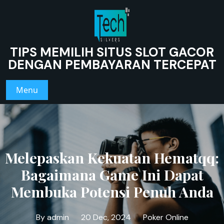
Skip
to
content
TIPS MEMILIH SITUS SLOT GACOR
DENGAN PEMBAYARAN TERCEPAT
Menu
Melepaskan Kekuatan Hematqq:
Bagaimana Game Ini Dapat
Membuka Potensi Penuh Anda
By
admin
20 Dec, 2024
Poker Online