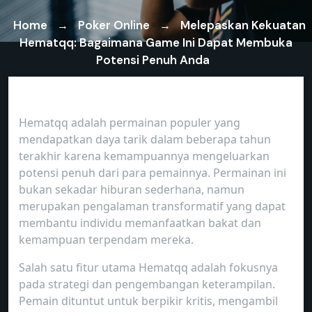
Home
Poker Online
Melepaskan Kekuatan
→
→
Hematqq: Bagaimana Game Ini Dapat Membuka
Potensi Penuh Anda
Hematqq adalah permainan populer yang
mendapatkan daya tarik dalam beberapa tahun
terakhir karena kemampuannya mengeluarkan
potensi penuh dari para pemainnya. Permainan ini
bukan sekadar hiburan sederhana, namun
merupakan pengalaman transformatif yang dapat
membantu individu memanfaatkan bakat dan
kemampuan terpendam mereka.
Salah satu fitur utama Hematqq adalah fokusnya
pada strategi dan pengembangan keterampilan.
Pemain dituntut untuk berpikir kritis, mengambil