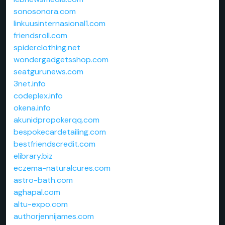
sonosonora.com
linkuusinternasional1.com
friendsroll.com
spiderclothing.net
wondergadgetsshop.com
seatgurunews.com
3net.info
codeplex.info
okena.info
akunidpropokerqq.com
bespokecardetailing.com
bestfriendscredit.com
elibrary.biz
eczema-naturalcures.com
astro-bath.com
aghapal.com
altu-expo.com
authorjennijames.com