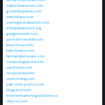
mainstreamzone.com
growmarijuanas.com
webnshare.com
overlygeneralization.com
ethiopianetwork.org
gadgetsmesh.com
justicefornevada.com
leisuretours.info
hellotbsbro.com
farmandpetscare.com
computingservice.info
caiofracini.com
techpositive.info
unseonrang.com
pak-urdu-poetry.com
blogcetra.com
internetmarketingsolutions.co
ollystvs.com