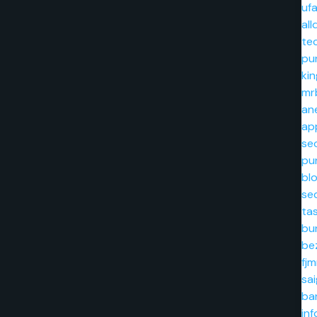
uf
al
te
pu
ki
mr
an
ap
se
pu
bl
se
ta
bu
be
fj
sa
ba
in