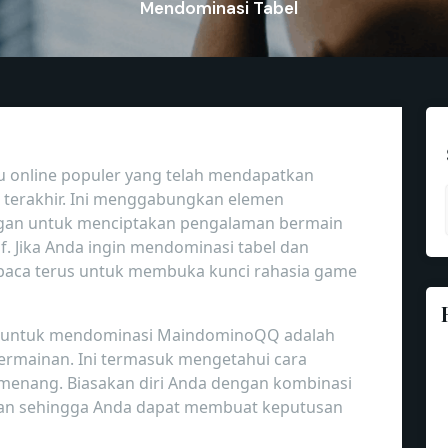
Mendominasi Tabel
 online populer yang telah mendapatkan
 terakhir. Ini menggabungkan elemen
ungan untuk menciptakan pengalaman bermain
 Jika Anda ingin mendominasi tabel dan
aca terus untuk membuka kunci rahasia game
a untuk mendominasi MaindominoQQ adalah
rmainan. Ini termasuk mengetahui cara
 menang. Biasakan diri Anda dengan kombinasi
gan sehingga Anda dapat membuat keputusan