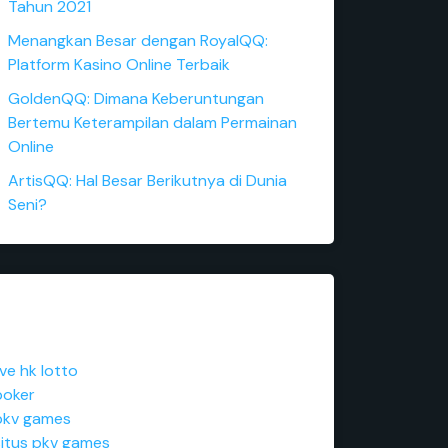
Tahun 2021
Menangkan Besar dengan RoyalQQ:
Platform Kasino Online Terbaik
GoldenQQ: Dimana Keberuntungan
Bertemu Keterampilan dalam Permainan
Online
ArtisQQ: Hal Besar Berikutnya di Dunia
Seni?
LINK LAINNYA
ive hk lotto
poker
pkv games
situs pkv games