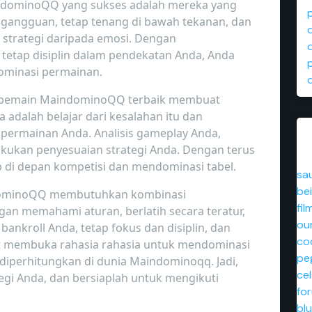
aindominoQQ yang sukses adalah mereka yang
ri gangguan, tetap tenang di bawah tekanan, dan
 strategi daripada emosi. Dengan
tetap disiplin dalam pendekatan Anda, Anda
ominasi permainan.
kan pemain MaindominoQQ terbaik membuat
 adalah belajar dari kesalahan itu dan
L
ermainan Anda. Analisis gameplay Anda,
lakukan penyesuaian strategi Anda. Dengan terus
ap di depan kompetisi dan mendominasi tabel.
sa
be
dominoQQ membutuhkan kombinasi
fil
ngan memahami aturan, berlatih secara teratur,
ou
nkroll Anda, tetap fokus dan disiplin, dan
co
at membuka rahasia rahasia untuk mendominasi
pe
diperhitungkan di dunia Maindominoqq. Jadi,
ce
egi Anda, dan bersiaplah untuk mengikuti
fo
bl