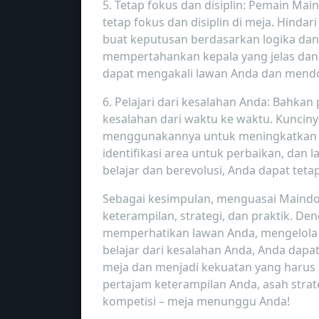
5. Tetap fokus dan disiplin: Pemain M
tetap fokus dan disiplin di meja. Hinda
buat keputusan berdasarkan logika dan
mempertahankan kepala yang jelas dan 
dapat mengakali lawan Anda dan mend
6. Pelajari dari kesalahan Anda: Bah
kesalahan dari waktu ke waktu. Kuncinya
menggunakannya untuk meningkatkan p
identifikasi area untuk perbaikan, dan 
belajar dan berevolusi, Anda dapat tet
Sebagai kesimpulan, menguasai Main
keterampilan, strategi, dan praktik. De
memperhatikan lawan Anda, mengelola ba
belajar dari kesalahan Anda, Anda dap
meja dan menjadi kekuatan yang harus 
pertajam keterampilan Anda, asah strat
kompetisi – meja menunggu Anda!