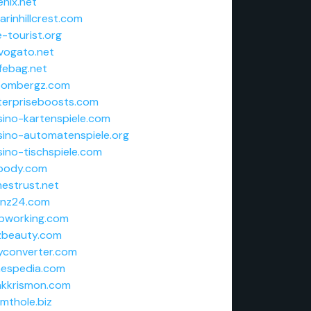
enix.net
arinhillcrest.com
e-tourist.org
vogato.net
afebag.net
oombergz.com
terpriseboosts.com
sino-kartenspiele.com
sino-automatenspiele.org
sino-tischspiele.com
body.com
mestrust.net
enz24.com
ipworking.com
izbeauty.com
yconverter.com
mespedia.com
jakkrismon.com
emthole.biz