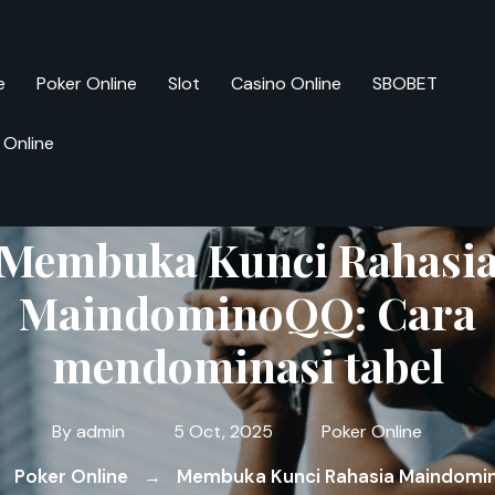
e
Poker Online
Slot
Casino Online
SBOBET
 Online
Membuka Kunci Rahasi
MaindominoQQ: Cara
mendominasi tabel
By
admin
5 Oct, 2025
Poker Online
Poker Online
Membuka Kunci Rahasia Maindomi
→
→