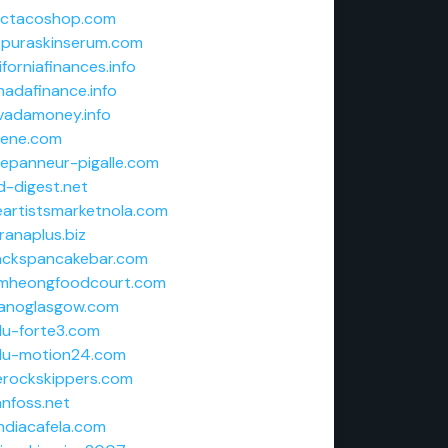
ictacoshop.com
opuraskinserum.com
iforniafinances.info
nadafinance.info
vadamoney.info
mene.com
depanneur-pigalle.com
d-digest.net
eartistsmarketnola.com
ranaplus.biz
ackspancakebar.com
mheongfoodcourt.com
lanoglasgow.com
llu-forte3.com
llu-motion24.com
erockskippers.com
anfoss.net
indiacafela.com