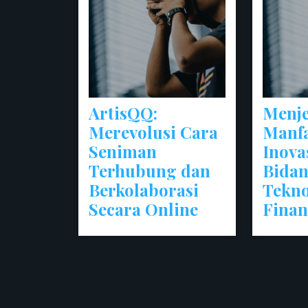
ArtisQQ:
Menje
Merevolusi Cara
Manfa
Seniman
Inova
Terhubung dan
Bida
Berkolaborasi
Tekno
Secara Online
Finan