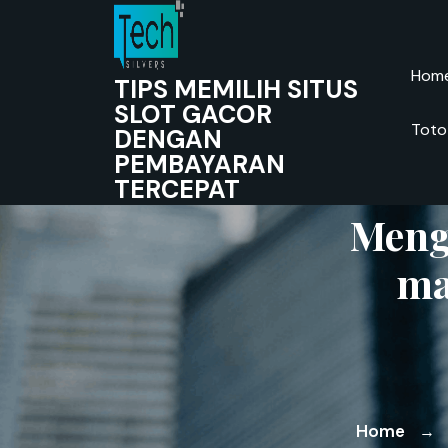
Skip
to
content
Hom
TIPS MEMILIH SITUS
SLOT GACOR
Toto
DENGAN
PEMBAYARAN
TERCEPAT
Meng
ma
Home
→