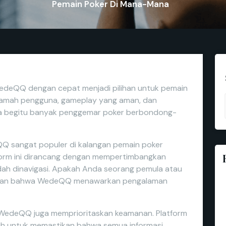
Pemain Poker Di Mana-Mana
 WedeQQ dengan cepat menjadi pilihan untuk pemain
amah pengguna, gameplay yang aman, dan
pa begitu banyak penggemar poker berbondong-
Q sangat populer di kalangan pemain poker
orm ini dirancang dengan mempertimbangkan
h dinavigasi. Apakah Anda seorang pemula atau
ukan bahwa WedeQQ menawarkan pengalaman
 WedeQQ juga memprioritaskan keamanan. Platform
gih untuk memastikan bahwa semua informasi