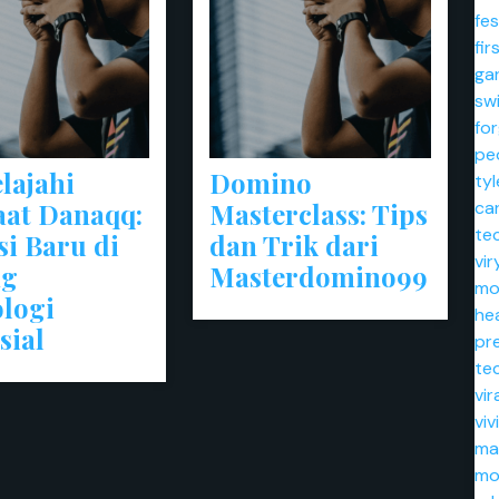
fe
fi
ga
sw
fo
pe
lajahi
Domino
ty
at Danaqq:
Masterclass: Tips
ca
te
si Baru di
dan Trik dari
vi
ng
Masterdomino99
mo
logi
he
sial
pr
te
vi
vi
ma
mo