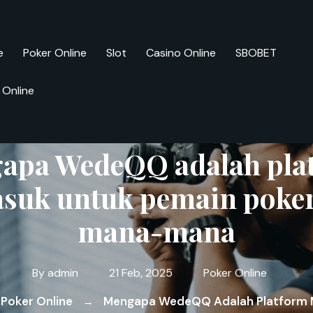
e
Poker Online
Slot
Casino Online
SBOBET
 Online
apa WedeQQ adalah pla
suk untuk pemain poker
mana-mana
By
admin
21 Feb, 2025
Poker Online
Poker Online
Mengapa WedeQQ Adalah Platform 
→