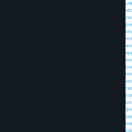
uf
al
te
pu
ki
mr
an
ap
se
pu
bl
se
ta
bu
be
fj
sa
ba
in