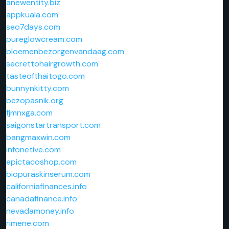
anewentity.biz
appkuala.com
seo7days.com
pureglowcream.com
bloemenbezorgenvandaag.com
secrettohairgrowth.com
tasteofthaitogo.com
bunnynkitty.com
bezopasnik.org
fjmnxga.com
saigonstartransport.com
bangmaxwin.com
infonetive.com
epictacoshop.com
biopuraskinserum.com
californiafinances.info
canadafinance.info
nevadamoney.info
rimene.com