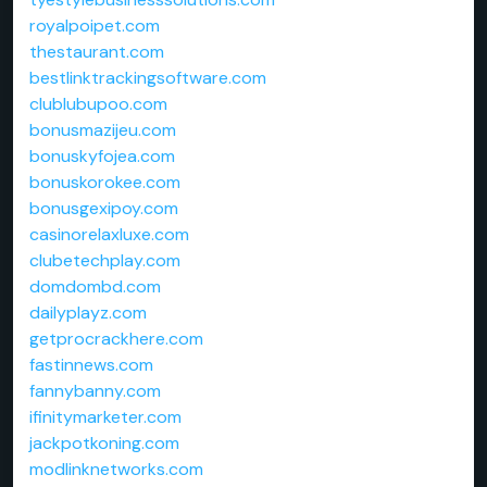
royalpoipet.com
thestaurant.com
bestlinktrackingsoftware.com
clublubupoo.com
bonusmazijeu.com
bonuskyfojea.com
bonuskorokee.com
bonusgexipoy.com
casinorelaxluxe.com
clubetechplay.com
domdombd.com
dailyplayz.com
getprocrackhere.com
fastinnews.com
fannybanny.com
ifinitymarketer.com
jackpotkoning.com
modlinknetworks.com