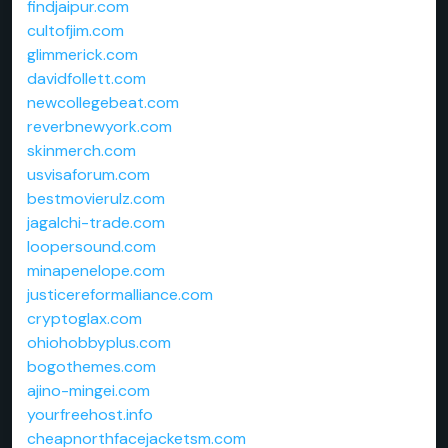
findjaipur.com
cultofjim.com
glimmerick.com
davidfollett.com
newcollegebeat.com
reverbnewyork.com
skinmerch.com
usvisaforum.com
bestmovierulz.com
jagalchi-trade.com
loopersound.com
minapenelope.com
justicereformalliance.com
cryptoglax.com
ohiohobbyplus.com
bogothemes.com
ajino-mingei.com
yourfreehost.info
cheapnorthfacejacketsm.com