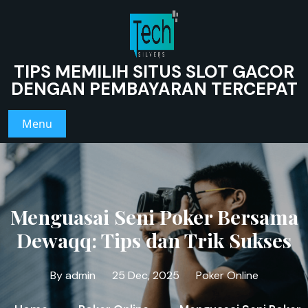
Skip
to
content
TIPS MEMILIH SITUS SLOT GACOR
DENGAN PEMBAYARAN TERCEPAT
Menu
Menguasai Seni Poker Bersama
Dewaqq: Tips dan Trik Sukses
By
admin
25 Dec, 2025
Poker Online