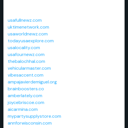
Links
usafullnewz.com
uktimenetwork.com
usaworldnewz.com
todayusaexplore.com
usalocality.com
usafournewz.com
thebalochhal.com
vehicularmaster.com
vibesaccent.com
ampajavierdemiguel.org
brainboosters.co
amberlately.com
joycebriscoe.com
aicarmina.com
mypartysupplystore.com
annforwisconsin.com