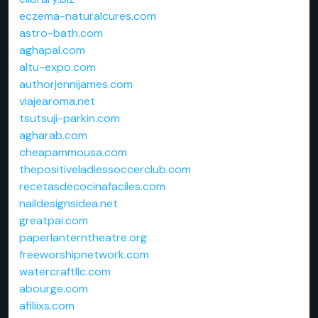
eczema-naturalcures.com
astro-bath.com
aghapal.com
altu-expo.com
authorjennijames.com
viajearoma.net
tsutsuji-parkin.com
agharab.com
cheapammousa.com
thepositiveladiessoccerclub.com
recetasdecocinafaciles.com
naildesignsidea.net
greatpai.com
paperlanterntheatre.org
freeworshipnetwork.com
watercraftllc.com
abourge.com
afiliixs.com