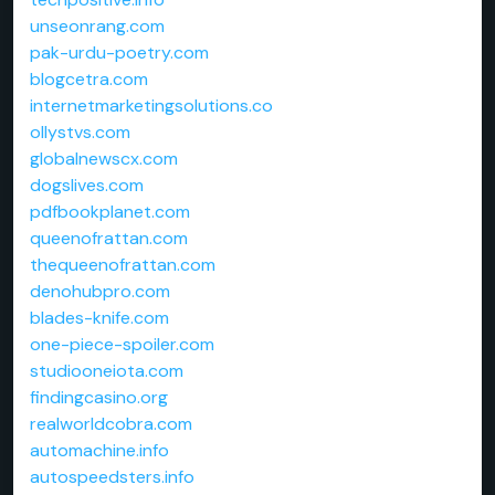
unseonrang.com
pak-urdu-poetry.com
blogcetra.com
internetmarketingsolutions.co
ollystvs.com
globalnewscx.com
dogslives.com
pdfbookplanet.com
queenofrattan.com
thequeenofrattan.com
denohubpro.com
blades-knife.com
one-piece-spoiler.com
studiooneiota.com
findingcasino.org
realworldcobra.com
automachine.info
autospeedsters.info