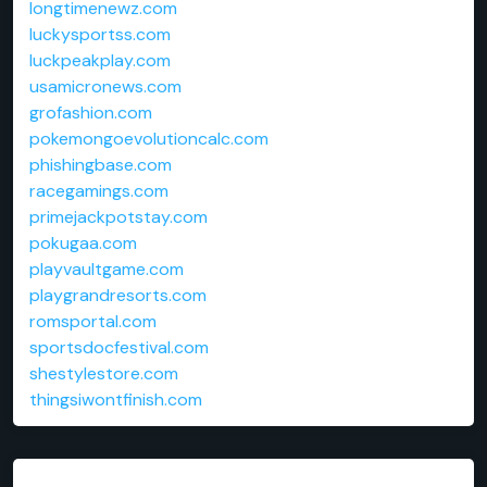
longtimenewz.com
luckysportss.com
luckpeakplay.com
usamicronews.com
grofashion.com
pokemongoevolutioncalc.com
phishingbase.com
racegamings.com
primejackpotstay.com
pokugaa.com
playvaultgame.com
playgrandresorts.com
romsportal.com
sportsdocfestival.com
shestylestore.com
thingsiwontfinish.com