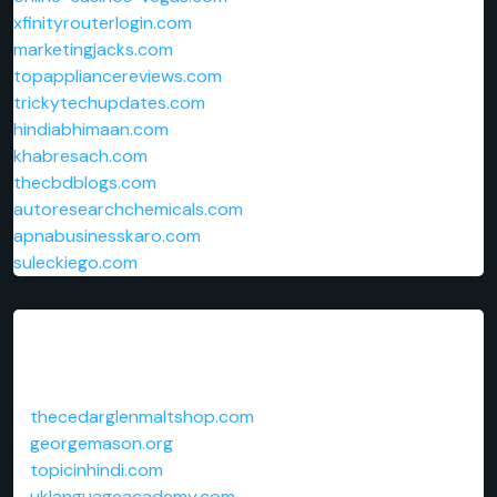
xfinityrouterlogin.com
marketingjacks.com
topappliancereviews.com
trickytechupdates.com
hindiabhimaan.com
khabresach.com
thecbdblogs.com
autoresearchchemicals.com
apnabusinesskaro.com
suleckiego.com
Links
thecedarglenmaltshop.com
georgemason.org
topicinhindi.com
uklanguageacademy.com