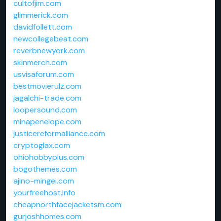
cultofjim.com
glimmerick.com
davidfollett.com
newcollegebeat.com
reverbnewyork.com
skinmerch.com
usvisaforum.com
bestmovierulz.com
jagalchi-trade.com
loopersound.com
minapenelope.com
justicereformalliance.com
cryptoglax.com
ohiohobbyplus.com
bogothemes.com
ajino-mingei.com
yourfreehost.info
cheapnorthfacejacketsm.com
gurjoshhomes.com