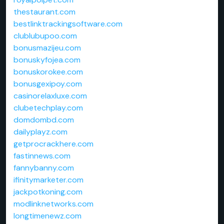
thestaurant.com
bestlinktrackingsoftware.com
clublubupoo.com
bonusmazijeu.com
bonuskyfojea.com
bonuskorokee.com
bonusgexipoy.com
casinorelaxluxe.com
clubetechplay.com
domdombd.com
dailyplayz.com
getprocrackhere.com
fastinnews.com
fannybanny.com
ifinitymarketer.com
jackpotkoning.com
modlinknetworks.com
longtimenewz.com