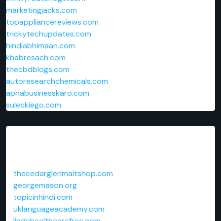
marketingjacks.com
topappliancereviews.com
trickytechupdates.com
hindiabhimaan.com
khabresach.com
thecbdblogs.com
autoresearchchemicals.com
apnabusinesskaro.com
suleckiego.com
Links
thecedarglenmaltshop.com
georgemason.org
topicinhindi.com
uklanguageacademy.com
lindehealthcarefree.com