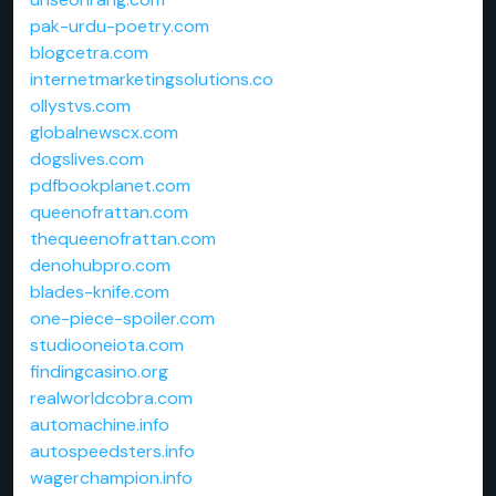
pak-urdu-poetry.com
blogcetra.com
internetmarketingsolutions.co
ollystvs.com
globalnewscx.com
dogslives.com
pdfbookplanet.com
queenofrattan.com
thequeenofrattan.com
denohubpro.com
blades-knife.com
one-piece-spoiler.com
studiooneiota.com
findingcasino.org
realworldcobra.com
automachine.info
autospeedsters.info
wagerchampion.info