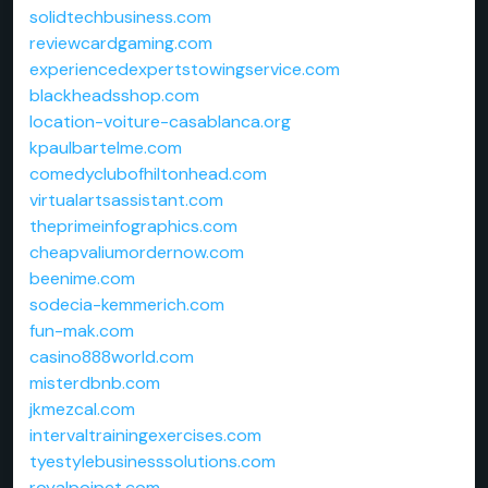
solidtechbusiness.com
reviewcardgaming.com
experiencedexpertstowingservice.com
blackheadsshop.com
location-voiture-casablanca.org
kpaulbartelme.com
comedyclubofhiltonhead.com
virtualartsassistant.com
theprimeinfographics.com
cheapvaliumordernow.com
beenime.com
sodecia-kemmerich.com
fun-mak.com
casino888world.com
misterdbnb.com
jkmezcal.com
intervaltrainingexercises.com
tyestylebusinesssolutions.com
royalpoipet.com