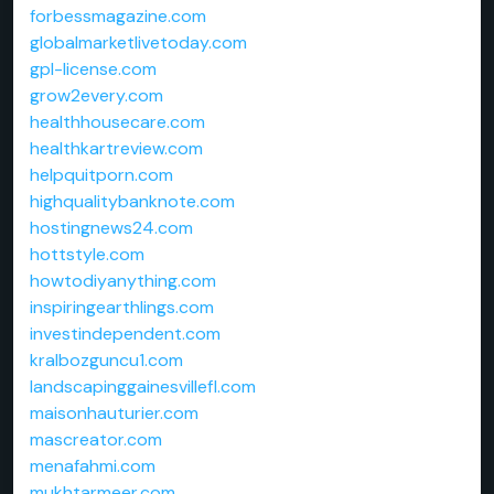
forbessmagazine.com
globalmarketlivetoday.com
gpl-license.com
grow2every.com
healthhousecare.com
healthkartreview.com
helpquitporn.com
highqualitybanknote.com
hostingnews24.com
hottstyle.com
howtodiyanything.com
inspiringearthlings.com
investindependent.com
kralbozguncu1.com
landscapinggainesvillefl.com
maisonhauturier.com
mascreator.com
menafahmi.com
mukhtarmeer.com