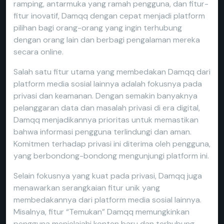
ramping, antarmuka yang ramah pengguna, dan fitur-
fitur inovatif, Damqq dengan cepat menjadi platform
pilihan bagi orang-orang yang ingin terhubung
dengan orang lain dan berbagi pengalaman mereka
secara online.
Salah satu fitur utama yang membedakan Damqq dari
platform media sosial lainnya adalah fokusnya pada
privasi dan keamanan. Dengan semakin banyaknya
pelanggaran data dan masalah privasi di era digital,
Damqq menjadikannya prioritas untuk memastikan
bahwa informasi pengguna terlindungi dan aman.
Komitmen terhadap privasi ini diterima oleh pengguna,
yang berbondong-bondong mengunjungi platform ini.
Selain fokusnya yang kuat pada privasi, Damqq juga
menawarkan serangkaian fitur unik yang
membedakannya dari platform media sosial lainnya.
Misalnya, fitur “Temukan” Damqq memungkinkan
pengguna menjelajahi konten baru dan terhubung