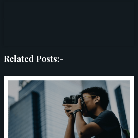
Related Posts:-