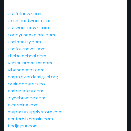
usafullnewz.com
uktimenetwork.com
usaworldnewz.com
todayusaexplore.com
usalocality.com
usafournewz.com
thebalochhal.com
vehicularmaster.com
vibesaccent.com
ampajavierdemiguel.org
brainboosters.co
amberlately.com
joycebriscoe.com
aicarmina.com
mypartysupplystore.com
annforwisconsin.com
findjaipur.com