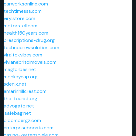
carworksonline.com
techtimesss.com
virylstore.com
motorstell.com
health150years.com
prescriptions-drug.org
technocrewsolution.com
viraltokvibes.com
vivianebritoimoveis.com
magforbes.net
monkeycap.org
sdenix.net
amarinhillcrest.com
the-tourist.org
advogato.net
isafebag.net
bloombergz.com
enterpriseboosts.com
casino-kartenspiele.com