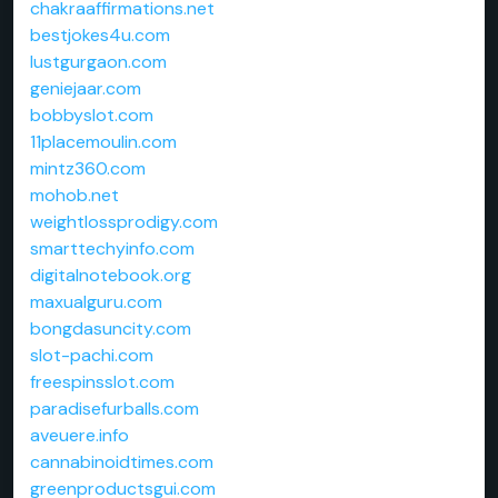
chakraaffirmations.net
bestjokes4u.com
lustgurgaon.com
geniejaar.com
bobbyslot.com
11placemoulin.com
mintz360.com
mohob.net
weightlossprodigy.com
smarttechyinfo.com
digitalnotebook.org
maxualguru.com
bongdasuncity.com
slot-pachi.com
freespinsslot.com
paradisefurballs.com
aveuere.info
cannabinoidtimes.com
greenproductsgui.com