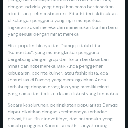
dengan individu yang berpikiran sama berdasarkan
minat dan preferensi mereka. Fitur ini terbukti sukses
di kalangan pengguna yang ingin memperluas
lingkaran sosial mereka dan menemukan konten baru
yang sesuai dengan minat mereka.
Fitur populer lainnya dari Damqq adalah fitur
“Komunitas”, yang memungkinkan pengguna
bergabung dengan grup dan forum berdasarkan
minat dan hobi mereka. Baik Anda penggemar
kebugaran, pecinta kuliner, atau fashionista, ada
komunitas di Damqq yang memungkinkan Anda
terhubung dengan orang lain yang memiliki minat
yang sama dan terlibat dalam diskusi yang bermakna.
Secara keseluruhan, peningkatan popularitas Damqq
dapat dikaitkan dengan komitmennya terhadap
privasi, fitur-fitur inovatifnya, dan antarmuka yang
ramah pengguna. Karena semakin banyak orang