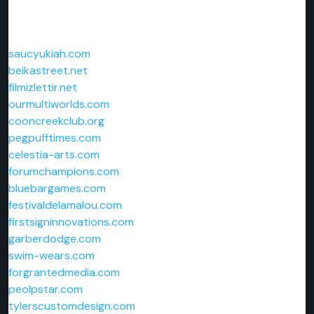
Links
saucyukiah.com
beikastreet.net
filmizlettir.net
ourmultiworlds.com
cooncreekclub.org
pegpufftimes.com
celestia-arts.com
forumchampions.com
bluebargames.com
festivaldelamalou.com
firstsigninnovations.com
garberdodge.com
swim-wears.com
forgrantedmedia.com
peolpstar.com
tylerscustomdesign.com