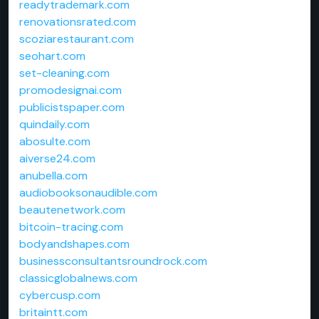
readytrademark.com
renovationsrated.com
scoziarestaurant.com
seohart.com
set-cleaning.com
promodesignai.com
publicistspaper.com
quindaily.com
abosulte.com
aiverse24.com
anubella.com
audiobooksonaudible.com
beautenetwork.com
bitcoin-tracing.com
bodyandshapes.com
businessconsultantsroundrock.com
classicglobalnews.com
cybercusp.com
britaintt.com