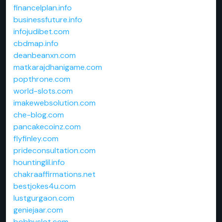
financelplan.info
businessfuture.info
infojudibet.com
cbdmap.info
deanbeanxn.com
matkarajdhanigame.com
popthrone.com
world-slots.com
imakewebsolution.com
che-blog.com
pancakecoinz.com
flyfinley.com
prideconsultation.com
hountinglil.info
chakraaffirmations.net
bestjokes4u.com
lustgurgaon.com
geniejaar.com
bobbyslot.com