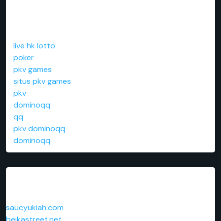
LINK LAINNYA
live hk lotto
poker
pkv games
situs pkv games
pkv
dominoqq
qq
pkv dominoqq
dominoqq
Links
saucyukiah.com
beikastreet.net