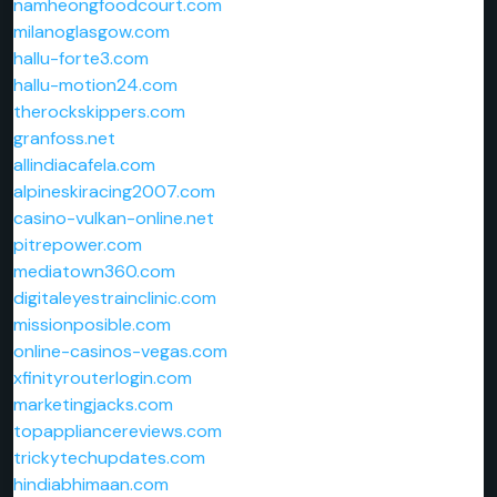
namheongfoodcourt.com
milanoglasgow.com
hallu-forte3.com
hallu-motion24.com
therockskippers.com
granfoss.net
allindiacafela.com
alpineskiracing2007.com
casino-vulkan-online.net
pitrepower.com
mediatown360.com
digitaleyestrainclinic.com
missionposible.com
online-casinos-vegas.com
xfinityrouterlogin.com
marketingjacks.com
topappliancereviews.com
trickytechupdates.com
hindiabhimaan.com