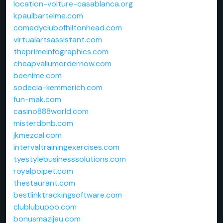
location-voiture-casablanca.org
kpaulbartelme.com
comedyclubofhiltonhead.com
virtualartsassistant.com
theprimeinfographics.com
cheapvaliumordernow.com
beenime.com
sodecia-kemmerich.com
fun-mak.com
casino888world.com
misterdbnb.com
jkmezcal.com
intervaltrainingexercises.com
tyestylebusinesssolutions.com
royalpoipet.com
thestaurant.com
bestlinktrackingsoftware.com
clublubupoo.com
bonusmazijeu.com