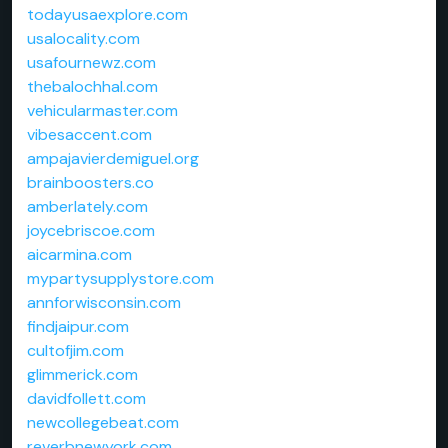
todayusaexplore.com
usalocality.com
usafournewz.com
thebalochhal.com
vehicularmaster.com
vibesaccent.com
ampajavierdemiguel.org
brainboosters.co
amberlately.com
joycebriscoe.com
aicarmina.com
mypartysupplystore.com
annforwisconsin.com
findjaipur.com
cultofjim.com
glimmerick.com
davidfollett.com
newcollegebeat.com
reverbnewyork.com