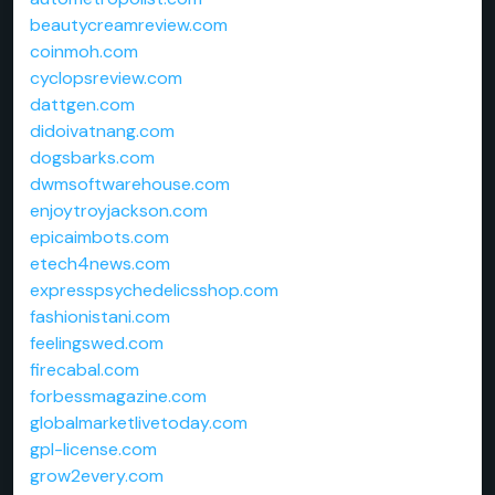
beautycreamreview.com
coinmoh.com
cyclopsreview.com
dattgen.com
didoivatnang.com
dogsbarks.com
dwmsoftwarehouse.com
enjoytroyjackson.com
epicaimbots.com
etech4news.com
expresspsychedelicsshop.com
fashionistani.com
feelingswed.com
firecabal.com
forbessmagazine.com
globalmarketlivetoday.com
gpl-license.com
grow2every.com