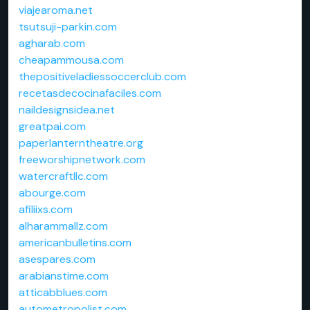
viajearoma.net
tsutsuji-parkin.com
agharab.com
cheapammousa.com
thepositiveladiessoccerclub.com
recetasdecocinafaciles.com
naildesignsidea.net
greatpai.com
paperlanterntheatre.org
freeworshipnetwork.com
watercraftllc.com
abourge.com
afiliixs.com
alharammallz.com
americanbulletins.com
asespares.com
arabianstime.com
atticabblues.com
autometropolist.com