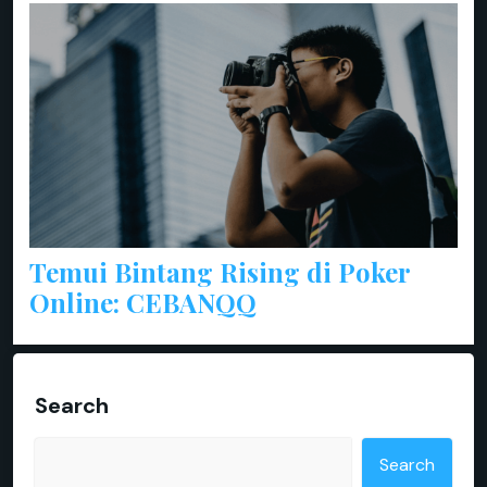
Temui Bintang Rising di Poker
Online: CEBANQQ
Search
Search