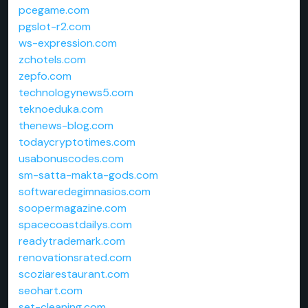
pcegame.com
pgslot-r2.com
ws-expression.com
zchotels.com
zepfo.com
technologynews5.com
teknoeduka.com
thenews-blog.com
todaycryptotimes.com
usabonuscodes.com
sm-satta-makta-gods.com
softwaredegimnasios.com
soopermagazine.com
spacecoastdailys.com
readytrademark.com
renovationsrated.com
scoziarestaurant.com
seohart.com
set-cleaning.com