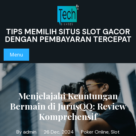
Skip
to
content
TIPS MEMILIH SITUS SLOT GACOR
DENGAN PEMBAYARAN TERCEPAT
Menu
Menjelajahi Keuntungan
Bermain di JurusQQ: Review
Komprehensif
By
admin
26 Dec, 2024
Poker Online
,
Slot