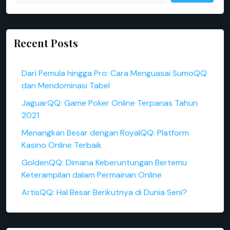
Recent Posts
Dari Pemula hingga Pro: Cara Menguasai SumoQQ
dan Mendominasi Tabel
JaguarQQ: Game Poker Online Terpanas Tahun
2021
Menangkan Besar dengan RoyalQQ: Platform
Kasino Online Terbaik
GoldenQQ: Dimana Keberuntungan Bertemu
Keterampilan dalam Permainan Online
ArtisQQ: Hal Besar Berikutnya di Dunia Seni?