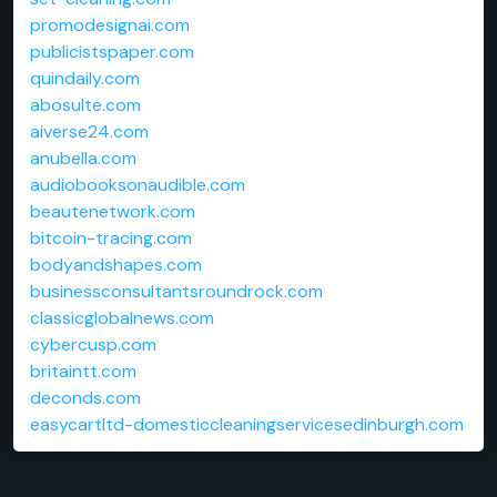
promodesignai.com
publicistspaper.com
quindaily.com
abosulte.com
aiverse24.com
anubella.com
audiobooksonaudible.com
beautenetwork.com
bitcoin-tracing.com
bodyandshapes.com
businessconsultantsroundrock.com
classicglobalnews.com
cybercusp.com
britaintt.com
deconds.com
easycartltd-domesticcleaningservicesedinburgh.com