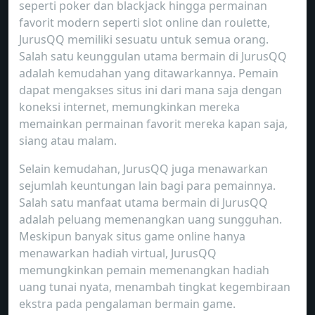
seperti poker dan blackjack hingga permainan
favorit modern seperti slot online dan roulette,
JurusQQ memiliki sesuatu untuk semua orang.
Salah satu keunggulan utama bermain di JurusQQ
adalah kemudahan yang ditawarkannya. Pemain
dapat mengakses situs ini dari mana saja dengan
koneksi internet, memungkinkan mereka
memainkan permainan favorit mereka kapan saja,
siang atau malam.
Selain kemudahan, JurusQQ juga menawarkan
sejumlah keuntungan lain bagi para pemainnya.
Salah satu manfaat utama bermain di JurusQQ
adalah peluang memenangkan uang sungguhan.
Meskipun banyak situs game online hanya
menawarkan hadiah virtual, JurusQQ
memungkinkan pemain memenangkan hadiah
uang tunai nyata, menambah tingkat kegembiraan
ekstra pada pengalaman bermain game.