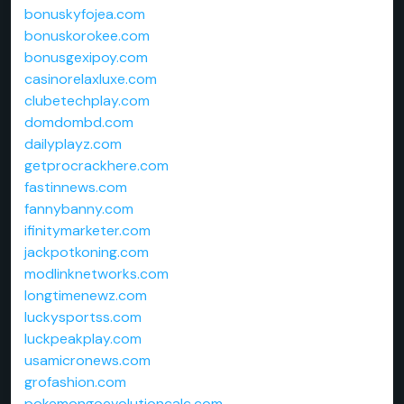
bonuskyfojea.com
bonuskorokee.com
bonusgexipoy.com
casinorelaxluxe.com
clubetechplay.com
domdombd.com
dailyplayz.com
getprocrackhere.com
fastinnews.com
fannybanny.com
ifinitymarketer.com
jackpotkoning.com
modlinknetworks.com
longtimenewz.com
luckysportss.com
luckpeakplay.com
usamicronews.com
grofashion.com
pokemongoevolutioncalc.com