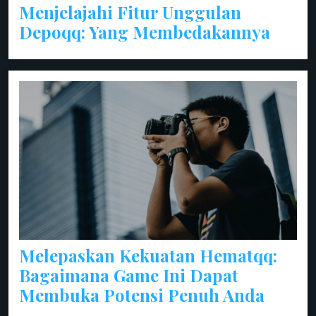
Menjelajahi Fitur Unggulan
Depoqq: Yang Membedakannya
Melepaskan Kekuatan Hematqq:
Bagaimana Game Ini Dapat
Membuka Potensi Penuh Anda