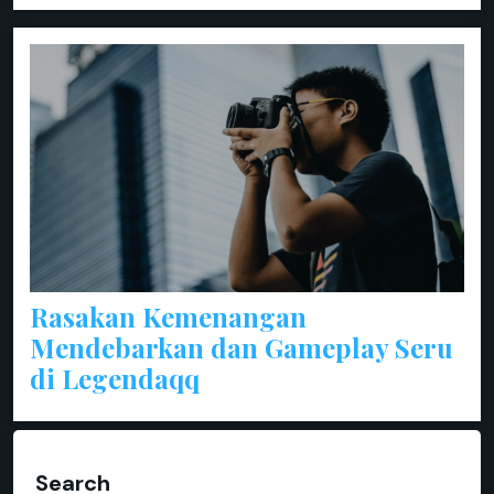
Rasakan Kemenangan
Mendebarkan dan Gameplay Seru
di Legendaqq
Search