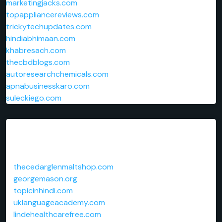
marketingjacks.com
topappliancereviews.com
trickytechupdates.com
hindiabhimaan.com
khabresach.com
thecbdblogs.com
autoresearchchemicals.com
apnabusinesskaro.com
suleckiego.com
Links
thecedarglenmaltshop.com
georgemason.org
topicinhindi.com
uklanguageacademy.com
lindehealthcarefree.com