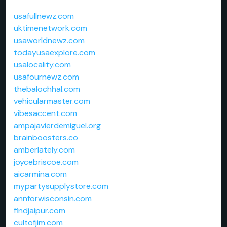
usafullnewz.com
uktimenetwork.com
usaworldnewz.com
todayusaexplore.com
usalocality.com
usafournewz.com
thebalochhal.com
vehicularmaster.com
vibesaccent.com
ampajavierdemiguel.org
brainboosters.co
amberlately.com
joycebriscoe.com
aicarmina.com
mypartysupplystore.com
annforwisconsin.com
findjaipur.com
cultofjim.com