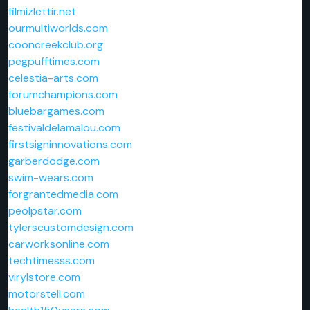
filmizlettir.net
ourmultiworlds.com
cooncreekclub.org
pegpufftimes.com
celestia-arts.com
forumchampions.com
bluebargames.com
festivaldelamalou.com
firstsigninnovations.com
garberdodge.com
swim-wears.com
forgrantedmedia.com
peolpstar.com
tylerscustomdesign.com
carworksonline.com
techtimesss.com
virylstore.com
motorstell.com