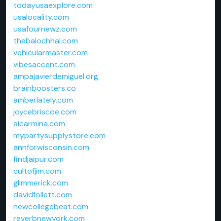
todayusaexplore.com
usalocality.com
usafournewz.com
thebalochhal.com
vehicularmaster.com
vibesaccent.com
ampajavierdemiguel.org
brainboosters.co
amberlately.com
joycebriscoe.com
aicarmina.com
mypartysupplystore.com
annforwisconsin.com
findjaipur.com
cultofjim.com
glimmerick.com
davidfollett.com
newcollegebeat.com
reverbnewyork.com