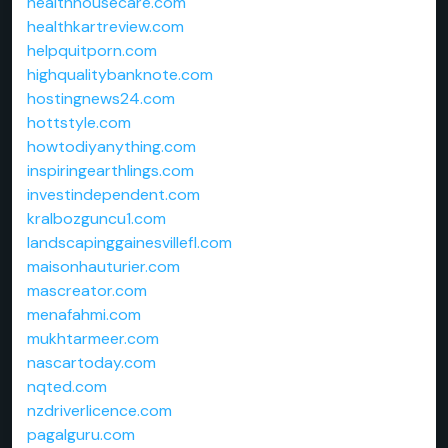
healthhousecare.com
healthkartreview.com
helpquitporn.com
highqualitybanknote.com
hostingnews24.com
hottstyle.com
howtodiyanything.com
inspiringearthlings.com
investindependent.com
kralbozguncu1.com
landscapinggainesvillefl.com
maisonhauturier.com
mascreator.com
menafahmi.com
mukhtarmeer.com
nascartoday.com
nqted.com
nzdriverlicence.com
pagalguru.com