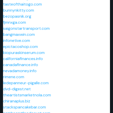
tasteofthaitogo.com
bunnynkitty.com
bezopasnik.org
fjmnxga.com
saigonstartransport.com
bangmaxwin.com
infonetive.com
epictacoshop.com
biopuraskinserum.com
californiafinances.info
canadafinance.info
nevadamoney.info
rimene.com
ledepanneur-pigalle.com
dvd-digest.net
theartistsmarketnola.com
chiranaplus.biz
stackspancakebar.com