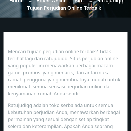
Home
Poker Online
Slot
Ratujudiqq:
→
,
→
Tujuan Perjudian Online Terbaik
Mencari tujuan perjudian online terbaik? Tidak
terlihat lagi dari ratujudiqq. Situs perjudian online
yang populer ini menawarkan berbagai macam
game, promosi yang menarik, dan antarmuka
ramah pengguna yang membuatnya mudah untuk
menikmati semua sensasi perjudian online dari
kenyamanan rumah Anda sendiri.
Ratujudiqq adalah toko serba ada untuk semua
kebutuhan perjudian Anda, menawarkan berbagai
permainan yang sesuai dengan setiap tingkat
selera dan keterampilan. Apakah Anda seorang