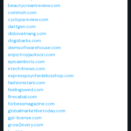
beautycreamreview.com
coinmoh.com
cyclopsreview.com
dattgen.com
didoivatnang.com
dogsbarks.com
dwmsoftwarehouse.com
enjoytroyjackson.com
epicaimbots.com
etech4news.com
expresspsychedelicsshop.com
fashionistani.com
feelingswed.com
firecabal.com
forbessmagazine.com
globalmarketlivetoday.com
gpl-license.com
grow2every.com