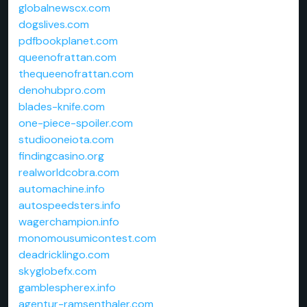
globalnewscx.com
dogslives.com
pdfbookplanet.com
queenofrattan.com
thequeenofrattan.com
denohubpro.com
blades-knife.com
one-piece-spoiler.com
studiooneiota.com
findingcasino.org
realworldcobra.com
automachine.info
autospeedsters.info
wagerchampion.info
monomousumicontest.com
deadricklingo.com
skyglobefx.com
gamblespherex.info
agentur-ramsenthaler.com