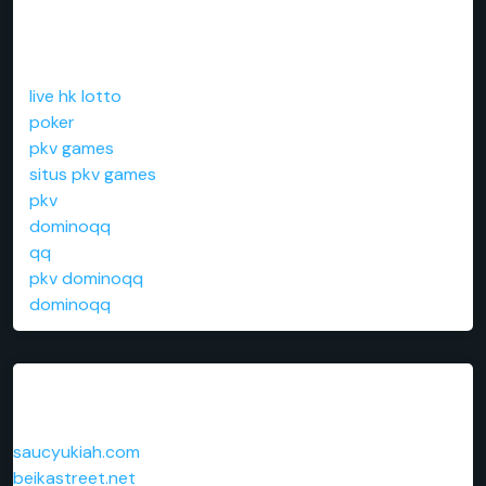
LINK LAINNYA
live hk lotto
poker
pkv games
situs pkv games
pkv
dominoqq
qq
pkv dominoqq
dominoqq
Links
saucyukiah.com
beikastreet.net