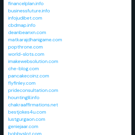
financelplan.info
businessfuture.info
infojudibet.com
cbdmap.info
deanbeanxn.com
matkarajdhanigame.com
popthrone.com
world-slots.com
imakewebsolution.com
che-blog.com
pancakecoinz.com
flyfinley.com
prideconsultation.com
hountinglil.info
chakraaffirmations.net
bestjokes4u.com
lustgurgaon.com
geniejaar.com
bobbyslot.com