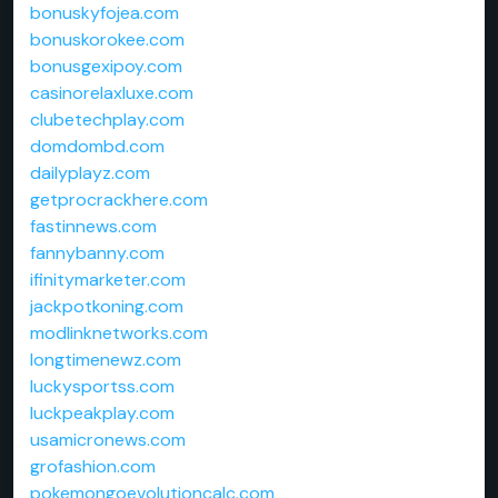
bonuskyfojea.com
bonuskorokee.com
bonusgexipoy.com
casinorelaxluxe.com
clubetechplay.com
domdombd.com
dailyplayz.com
getprocrackhere.com
fastinnews.com
fannybanny.com
ifinitymarketer.com
jackpotkoning.com
modlinknetworks.com
longtimenewz.com
luckysportss.com
luckpeakplay.com
usamicronews.com
grofashion.com
pokemongoevolutioncalc.com