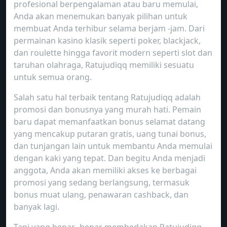
profesional berpengalaman atau baru memulai,
Anda akan menemukan banyak pilihan untuk
membuat Anda terhibur selama berjam -jam. Dari
permainan kasino klasik seperti poker, blackjack,
dan roulette hingga favorit modern seperti slot dan
taruhan olahraga, Ratujudiqq memiliki sesuatu
untuk semua orang.
Salah satu hal terbaik tentang Ratujudiqq adalah
promosi dan bonusnya yang murah hati. Pemain
baru dapat memanfaatkan bonus selamat datang
yang mencakup putaran gratis, uang tunai bonus,
dan tunjangan lain untuk membantu Anda memulai
dengan kaki yang tepat. Dan begitu Anda menjadi
anggota, Anda akan memiliki akses ke berbagai
promosi yang sedang berlangsung, termasuk
bonus muat ulang, penawaran cashback, dan
banyak lagi.