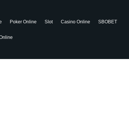
e
Poker Online
Slot
Casino Online
SBOBET
 Online
uqq: Toko Terlengkap u
Hiburan Tanpa Akhir da
Kemenangan Besar
By
admin
31 Oct, 2024
Poker Online
Poker Online
Ratuqq: Toko Terlengkap Untuk Hi
→
→