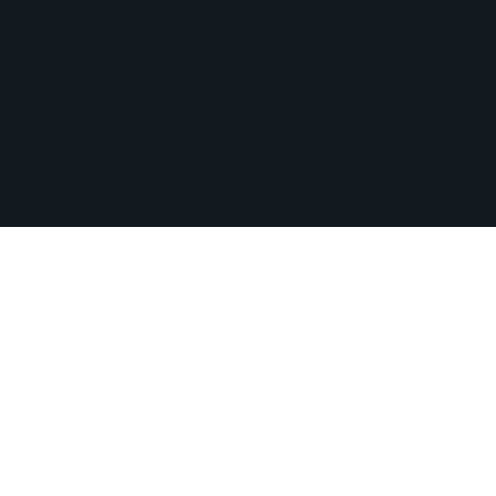
ntuk
n
buran Tanpa