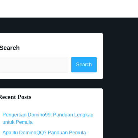
Search
Search
Recent Posts
Pengertian Domino99: Panduan Lengkap
untuk Pemula
Apa itu DominoQQ? Panduan Pemula