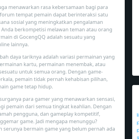
juga menawarkan rasa kebersamaan bagi para
forum tempat pemain dapat berinteraksi satu
sana sosial yang meningkatkan pengalaman
k Anda berkompetisi melawan teman atau orang
ermain di GocengQQ adalah sesuatu yang
ine lainnya.
ah daya tariknya adalah variasi permainan yang
permainan kartu, permainan menembak, atau
 sesuatu untuk semua orang. Dengan game-
kala, pemain tidak pernah kehabisan pilihan,
ain game tetap hidup.
surganya para gamer yang menawarkan sensasi,
i pemain dari semua tingkat keahlian. Dengan
amah pengguna, dan gameplay kompetitif,
l
enggemar game. Jadi mengapa menunggu?
an serunya bermain game yang belum pernah ada