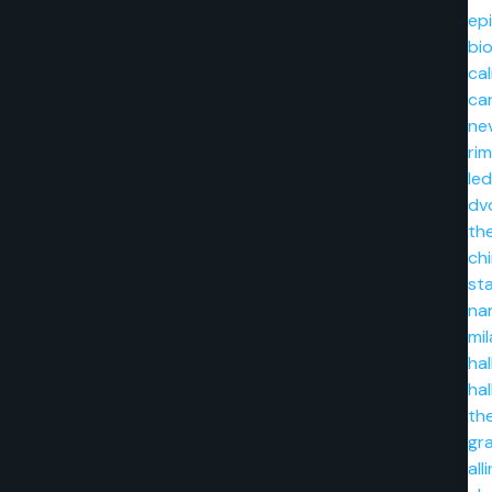
ep
bi
cal
ca
ne
ri
le
dv
th
chi
st
na
mi
ha
ha
th
gr
all