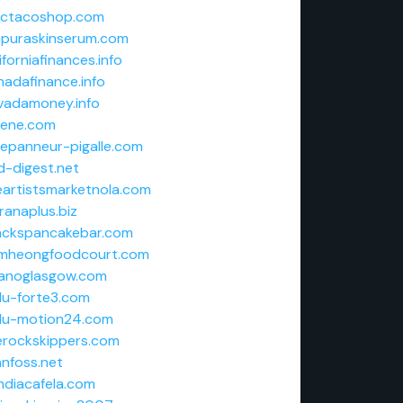
ictacoshop.com
opuraskinserum.com
iforniafinances.info
nadafinance.info
vadamoney.info
mene.com
depanneur-pigalle.com
d-digest.net
eartistsmarketnola.com
ranaplus.biz
ackspancakebar.com
mheongfoodcourt.com
lanoglasgow.com
llu-forte3.com
llu-motion24.com
erockskippers.com
anfoss.net
indiacafela.com