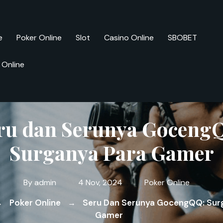
e
Poker Online
Slot
Casino Online
SBOBET
 Online
ru dan Serunya Goceng
Surganya Para Gamer
By
admin
4 Nov, 2024
Poker Online
Poker Online
Seru Dan Serunya GocengQQ: Sur
→
→
Gamer