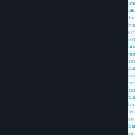
uf
al
te
pu
ki
mr
an
ap
se
pu
bl
se
ta
bu
be
fj
sa
ba
in