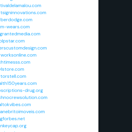
stivaldelamalou.com
rstsigninnovations.com
rberdodge.com
im-wears.com
rgrantedmedia.com
olpstar.com
lerscustomdesign.com
rworksonline.com
chtimesss.com
rylstore.com
torstell.com
alth150years.com
escriptions-drug.org
chnocrewsolution.com
raltokvibes.com
vianebritoimoveis.com
gforbes.net
nkeycap.org