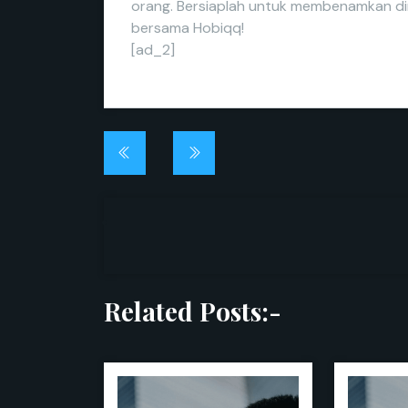
orang. Bersiaplah untuk membenamkan di
bersama Hobiqq!
[ad_2]
Post
navigation
Related Posts:-