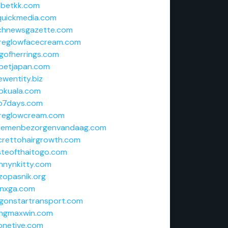
abetkk.com
lquickmedia.com
chnewsgazette.com
reglowfacecream.com
ngofherrings.com
betjapan.com
ewentity.biz
pkuala.com
o7days.com
reglowcream.com
oemenbezorgenvandaag.com
crettohairgrowth.com
steofthaitogo.com
nnynkitty.com
zopasnik.org
mnxga.com
igonstartransport.com
ngmaxwin.com
fonetive.com