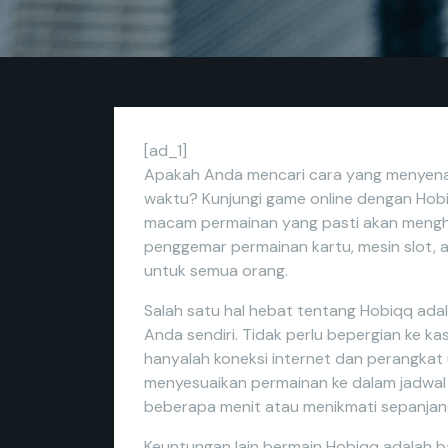
[ad_1]
Apakah Anda mencari cara yang menyen
waktu? Kunjungi game online dengan Hobi
macam permainan yang pasti akan menghi
penggemar permainan kartu, mesin slot, 
untuk semua orang.
Salah satu hal hebat tentang Hobiqq ad
Anda sendiri. Tidak perlu bepergian ke k
hanyalah koneksi internet dan perangka
menyesuaikan permainan ke dalam jadwal 
beberapa menit atau menikmati sepanjan
Keuntungan lain bermain Hobiqq adalah ba