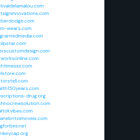
stivaldelamalou.com
rstsigninnovations.com
rberdodge.com
im-wears.com
rgrantedmedia.com
olpstar.com
lerscustomdesign.com
rworksonline.com
chtimesss.com
rylstore.com
torstell.com
alth150years.com
escriptions-drug.org
chnocrewsolution.com
raltokvibes.com
vianebritoimoveis.com
gforbes.net
nkeycap.org