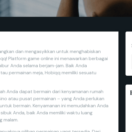
angkan dan mengasyikkan untuk menghabiskan
qq! Platform game online ini menawarkan berbagai
bur Anda selama berjam-jam. Baik Anda
atau permainan meja, Hobiqq memiliki sesuatu
alah Anda dapat bermain dari kenyamanan rumah
asino atau pusat permainan – yang Anda perlukan
t untuk bermain. Kenyamanan ini memudahkan Anda
sibuk Anda, baik Anda memiliki waktu luang
g malam.
nyaknya pilihan permainan yang tersedia. Dari