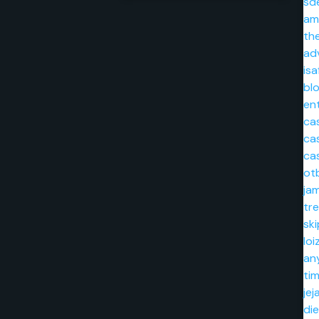
sd
am
th
ad
is
bl
en
ca
ca
ca
ot
ja
tr
sk
lo
an
ti
je
di