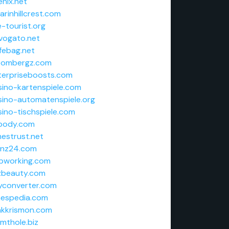
enix.net
arinhillcrest.com
e-tourist.org
vogato.net
afebag.net
oombergz.com
terpriseboosts.com
sino-kartenspiele.com
sino-automatenspiele.org
sino-tischspiele.com
body.com
mestrust.net
enz24.com
ipworking.com
izbeauty.com
yconverter.com
mespedia.com
jakkrismon.com
emthole.biz