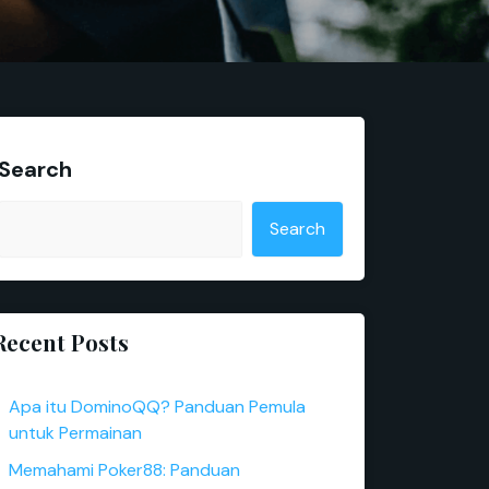
Search
Search
Recent Posts
Apa itu DominoQQ? Panduan Pemula
untuk Permainan
Memahami Poker88: Panduan