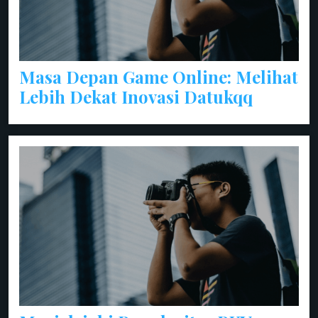
Masa Depan Game Online: Melihat
Lebih Dekat Inovasi Datukqq