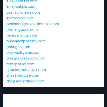
luckysportss.com
luckpeakplay.com
usamicronews.com
grofashion.com
pokemongoevolutioncalc.com
phishingbase.com
racegamings.com
primejackpotstay.com
pokugaa.com
playvaultgame.com
playgrandresorts.com
romsportal.com
sportsdocfestival.com
shestylestore.com
thingsiwontfinish.com
Links