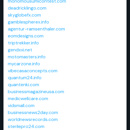
monomousumicontest.com
deadricklingo.com
skyglobefx.com
gamblespherex.info
agentur-ramsenthaler.com
eomdesigns.com
triptrekker.info
gendxxi.net
motomasters.info
mycarzone.info
vibecasaconcepts.com
quantum24.info
quantenki.com
businessmagazineusa.com
medicwellcare.com
vidsmall.com
businessnews2day.com
worldnewsrecords.com
sterilepro24.com