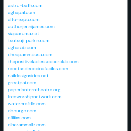
astro-bath.com
aghapal.com
altu-expo.com
authorjennijames.com
viajearoma.net
tsutsuji-parkin.com
agharab.com
cheapammousa.com
thepositiveladiessoccerclub.com
recetasdecocinafaciles.com
naildesignsidea.net
greatpai.com
paperlanterntheatre.org
freeworshipnetwork.com
watercraftllc.com
abourge.com
afiliixs.com
alharammallz.com