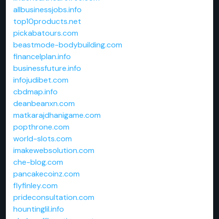
allbusinessjobs.info
top10products.net
pickabatours.com
beastmode-bodybuilding.com
financelplan.info
businessfuture.info
infojudibet.com
cbdmap.info
deanbeanxn.com
matkarajdhanigame.com
popthrone.com
world-slots.com
imakewebsolution.com
che-blog.com
pancakecoinz.com
flyfinley.com
prideconsultation.com
hountinglil.info