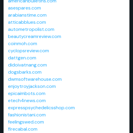
americanbulletins.com
asespares.com
arabianstime.com
atticabblues.com
autometropolist.com
beautycreamreview.com
coinmoh.com
cyclopsreview.com
dattgen.com
didoivatnang.com
dogsbarks.com
dwmsoftwarehouse.com
enjoytroyjackson.com
epicaimbots.com
etech4news.com
expresspsychedelicsshop.com
fashionistani.com
feelingswed.com
firecabal.com