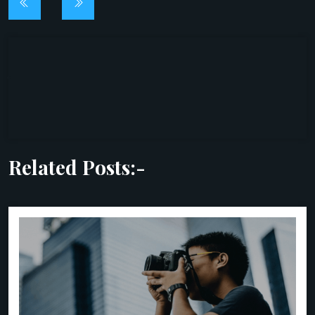
navigation
Related Posts:-