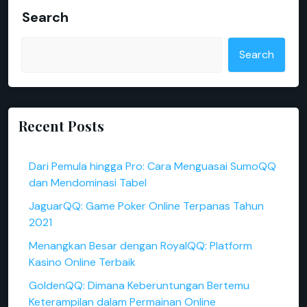
Search
Search
Recent Posts
Dari Pemula hingga Pro: Cara Menguasai SumoQQ
dan Mendominasi Tabel
JaguarQQ: Game Poker Online Terpanas Tahun
2021
Menangkan Besar dengan RoyalQQ: Platform
Kasino Online Terbaik
GoldenQQ: Dimana Keberuntungan Bertemu
Keterampilan dalam Permainan Online