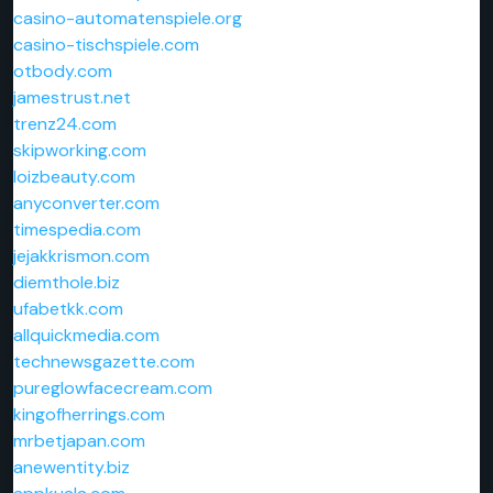
casino-automatenspiele.org
casino-tischspiele.com
otbody.com
jamestrust.net
trenz24.com
skipworking.com
loizbeauty.com
anyconverter.com
timespedia.com
jejakkrismon.com
diemthole.biz
ufabetkk.com
allquickmedia.com
technewsgazette.com
pureglowfacecream.com
kingofherrings.com
mrbetjapan.com
anewentity.biz