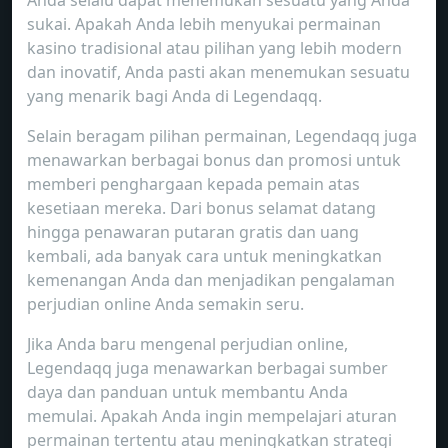
Anda selalu dapat menemukan sesuatu yang Anda
sukai. Apakah Anda lebih menyukai permainan
kasino tradisional atau pilihan yang lebih modern
dan inovatif, Anda pasti akan menemukan sesuatu
yang menarik bagi Anda di Legendaqq.
Selain beragam pilihan permainan, Legendaqq juga
menawarkan berbagai bonus dan promosi untuk
memberi penghargaan kepada pemain atas
kesetiaan mereka. Dari bonus selamat datang
hingga penawaran putaran gratis dan uang
kembali, ada banyak cara untuk meningkatkan
kemenangan Anda dan menjadikan pengalaman
perjudian online Anda semakin seru.
Jika Anda baru mengenal perjudian online,
Legendaqq juga menawarkan berbagai sumber
daya dan panduan untuk membantu Anda
memulai. Apakah Anda ingin mempelajari aturan
permainan tertentu atau meningkatkan strategi