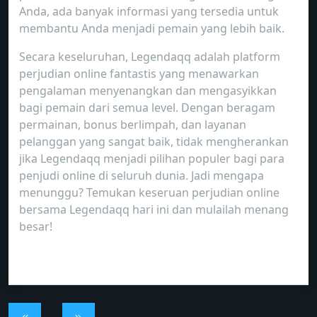
Anda, ada banyak informasi yang tersedia untuk
membantu Anda menjadi pemain yang lebih baik.
Secara keseluruhan, Legendaqq adalah platform
perjudian online fantastis yang menawarkan
pengalaman menyenangkan dan mengasyikkan
bagi pemain dari semua level. Dengan beragam
permainan, bonus berlimpah, dan layanan
pelanggan yang sangat baik, tidak mengherankan
jika Legendaqq menjadi pilihan populer bagi para
penjudi online di seluruh dunia. Jadi mengapa
menunggu? Temukan keseruan perjudian online
bersama Legendaqq hari ini dan mulailah menang
besar!
Post