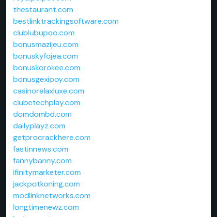
thestaurant.com
bestlinktrackingsoftware.com
clublubupoo.com
bonusmazijeu.com
bonuskyfojea.com
bonuskorokee.com
bonusgexipoy.com
casinorelaxluxe.com
clubetechplay.com
domdombd.com
dailyplayz.com
getprocrackhere.com
fastinnews.com
fannybanny.com
ifinitymarketer.com
jackpotkoning.com
modlinknetworks.com
longtimenewz.com