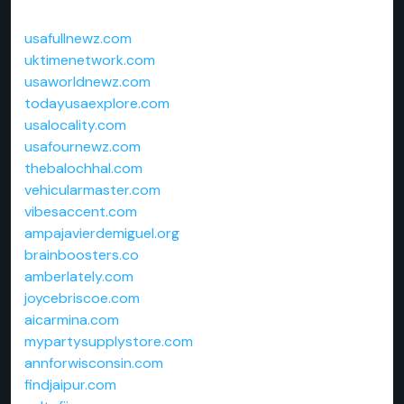
usafullnewz.com
uktimenetwork.com
usaworldnewz.com
todayusaexplore.com
usalocality.com
usafournewz.com
thebalochhal.com
vehicularmaster.com
vibesaccent.com
ampajavierdemiguel.org
brainboosters.co
amberlately.com
joycebriscoe.com
aicarmina.com
mypartysupplystore.com
annforwisconsin.com
findjaipur.com