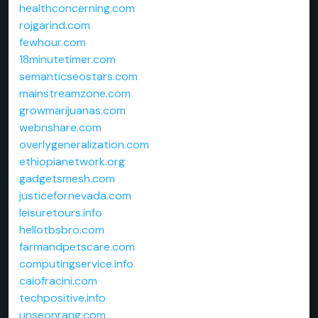
healthconcerning.com
rojgarind.com
fewhour.com
18minutetimer.com
semanticseostars.com
mainstreamzone.com
growmarijuanas.com
webnshare.com
overlygeneralization.com
ethiopianetwork.org
gadgetsmesh.com
justicefornevada.com
leisuretours.info
hellotbsbro.com
farmandpetscare.com
computingservice.info
caiofracini.com
techpositive.info
unseonrang.com