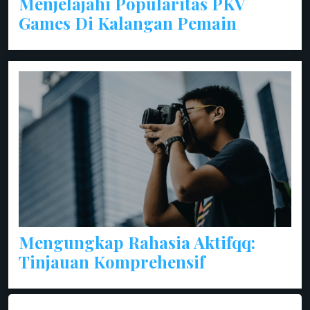
Menjelajahi Popularitas PKV
Games Di Kalangan Pemain
Mengungkap Rahasia Aktifqq:
Tinjauan Komprehensif