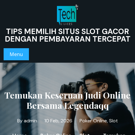
Skip
to
content
TIPS MEMILIH SITUS SLOT GACOR
DENGAN PEMBAYARAN TERCEPAT
Menu
Temukan Keseruan Judi Online
Bersama Legendaqq
By
admin
10 Feb, 2026
Poker Online
,
Slot