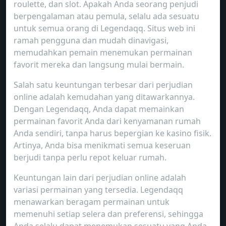
roulette, dan slot. Apakah Anda seorang penjudi
berpengalaman atau pemula, selalu ada sesuatu
untuk semua orang di Legendaqq. Situs web ini
ramah pengguna dan mudah dinavigasi,
memudahkan pemain menemukan permainan
favorit mereka dan langsung mulai bermain.
Salah satu keuntungan terbesar dari perjudian
online adalah kemudahan yang ditawarkannya.
Dengan Legendaqq, Anda dapat memainkan
permainan favorit Anda dari kenyamanan rumah
Anda sendiri, tanpa harus bepergian ke kasino fisik.
Artinya, Anda bisa menikmati semua keseruan
berjudi tanpa perlu repot keluar rumah.
Keuntungan lain dari perjudian online adalah
variasi permainan yang tersedia. Legendaqq
menawarkan beragam permainan untuk
memenuhi setiap selera dan preferensi, sehingga