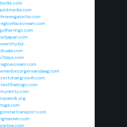
abetkk.com
lquickmedia.com
chnewsgazette.com
reglowfacecream.com
ngofherrings.com
betjapan.com
ewentity.biz
pkuala.com
o7days.com
reglowcream.com
oemenbezorgenvandaag.com
crettohairgrowth.com
steofthaitogo.com
nnynkitty.com
zopasnik.org
mnxga.com
igonstartransport.com
ngmaxwin.com
fonetive.com