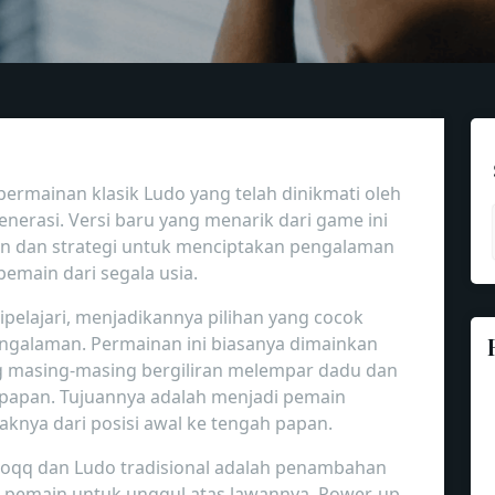
rmainan klasik Ludo yang telah dinikmati oleh
erasi. Versi baru yang menarik dari game ini
 dan strategi untuk menciptakan pengalaman
main dari segala usia.
elajari, menjadikannya pilihan yang cocok
ngalaman. Permainan ini biasanya dimainkan
 masing-masing bergiliran melempar dadu dan
 papan. Tujuannya adalah menjadi pemain
nya dari posisi awal ke tengah papan.
doqq dan Ludo tradisional adalah penambahan
 pemain untuk unggul atas lawannya. Power-up