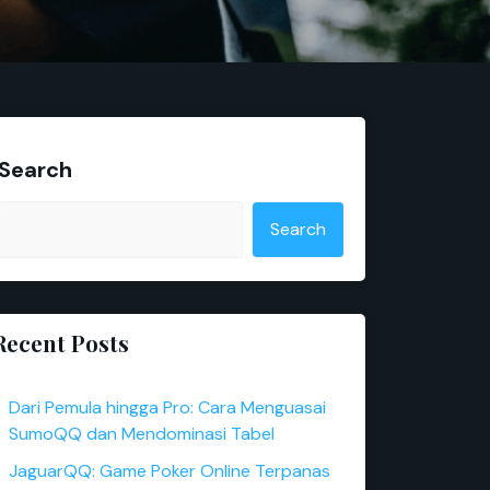
Search
Search
Recent Posts
Dari Pemula hingga Pro: Cara Menguasai
SumoQQ dan Mendominasi Tabel
JaguarQQ: Game Poker Online Terpanas