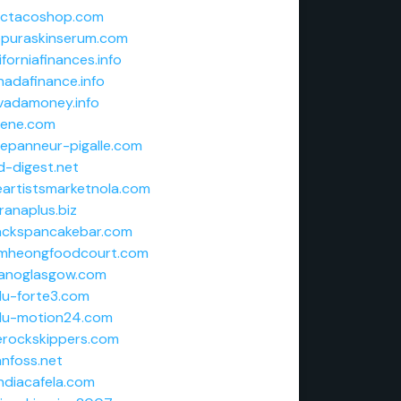
ictacoshop.com
opuraskinserum.com
iforniafinances.info
nadafinance.info
vadamoney.info
mene.com
depanneur-pigalle.com
d-digest.net
eartistsmarketnola.com
ranaplus.biz
ackspancakebar.com
mheongfoodcourt.com
lanoglasgow.com
llu-forte3.com
llu-motion24.com
erockskippers.com
anfoss.net
indiacafela.com