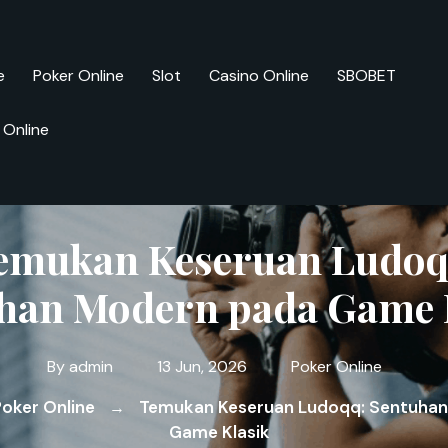
e
Poker Online
Slot
Casino Online
SBOBET
 Online
emukan Keseruan Ludoq
han Modern pada Game 
By
admin
13 Jun, 2026
Poker Online
Poker Online
Temukan Keseruan Ludoqq: Sentuhan
→
Game Klasik