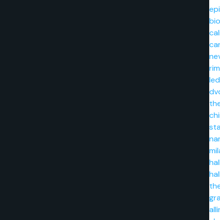
ep
bi
cal
ca
ne
ri
le
dv
th
chi
st
na
mi
ha
ha
th
gr
all