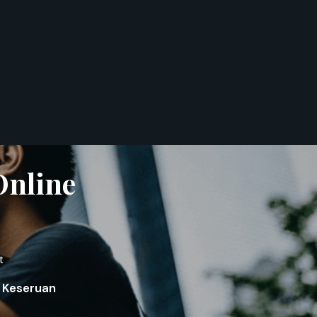
nline
t
 Keseruan