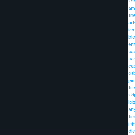
sd
am
th
ad
is
bl
en
ca
ca
ca
ot
ja
tr
sk
lo
an
ti
je
di