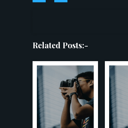
navigation
Related Posts:-