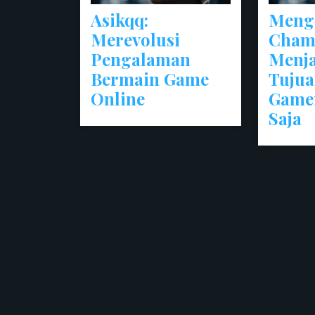
Asikqq:
Meng
Merevolusi
Cham
Pengalaman
Menja
Bermain Game
Tujua
Online
Game
Saja