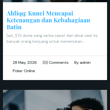
Ahliqq: Kunci Mencapai
Ketenangan dan Kebahagiaan
Batin
[ad_1] Di dunia yang serba cepat dan sibuk saat ini,
banyak orang berjuang untuk menemukan…
28 May, 2026
(0) Comments
By
admin
Poker Online