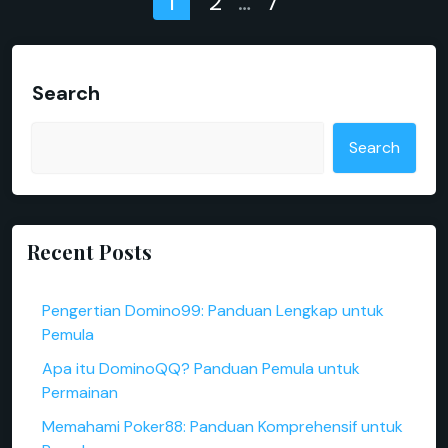
Posts
1
2
…
7
pagination
Search
Search
Recent Posts
Pengertian Domino99: Panduan Lengkap untuk
Pemula
Apa itu DominoQQ? Panduan Pemula untuk
Permainan
Memahami Poker88: Panduan Komprehensif untuk