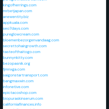
kingofherrings.com
mrbetjapan.com
anewentity.biz
appkuala.com
seo7days.com
pureglowcream.com
bloemenbezorgenvandaag.com
secrettohairgrowth.com
tasteofthaitogo.com
bunnynkitty.com
bezopasnik.org
fjmnxga.com
saigonstartransport.com
bangmaxwin.com
infonetive.com
epictacoshop.com
biopuraskinserum.com
californiafinances.info