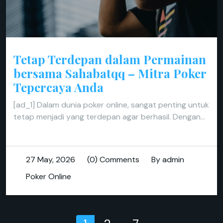
Tetap Terdepan dalam Permainan
bersama Sahabatqq – Mitra Poker
Tepercaya Anda
[ad_1] Dalam dunia poker online, sangat penting untuk
tetap menjadi yang terdepan agar berhasil. Dengan…
27 May, 2026
(0) Comments
By
admin
Poker Online