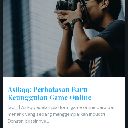
Asikqq: Perbatasan Baru
Keunggulan Game Online
[ad_1] Asikqq adalah platform game online baru dan
menarik yang sedang menggemparkan industri.
Dengan desainnya…