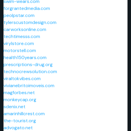
swim-wears.com
forgrantedmedia.com
peolpstar.com
tylerscustomdesign.com
carworksonline.com
techtimesss.com
virylstore.com
motorstell.com
health150years.com
prescriptions-drug.org
technocrewsolution.com
viraltokvibes.com
vivianebritoimoveis.com
magforbes.net
monkeycap.org
sdenix.net
amarinhillcrest.com
the-tourist.org
advogato.net