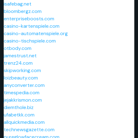
isafebag.net
bloombergz.com
enterpriseboosts.com
casino-kartenspiele.com
casino-automatenspiele.org
casino-tischspiele.com
otbody.com
jamestrust.net
trenz24.com
skipworking.com
loizbeauty.com
anyconverter.com
timespedia.com
jejakkrismon.com
diemthole.biz
ufabetkk.com
allquickmedia.com
technewsgazette.com
pureglowfacecream.com