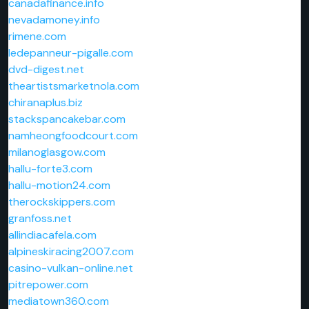
canadafinance.info
nevadamoney.info
rimene.com
ledepanneur-pigalle.com
dvd-digest.net
theartistsmarketnola.com
chiranaplus.biz
stackspancakebar.com
namheongfoodcourt.com
milanoglasgow.com
hallu-forte3.com
hallu-motion24.com
therockskippers.com
granfoss.net
allindiacafela.com
alpineskiracing2007.com
casino-vulkan-online.net
pitrepower.com
mediatown360.com