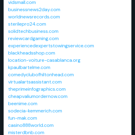
vidsmall.com
businessnews2day.com
worldnewsrecords.com
sterilepro24.com
solidtechbusiness.com
reviewcardgaming.com
experiencedexpertstowingservice.com
blackheadsshop.com
location-voiture-casablanca.org
kpaulbartelme.com
comedyclubofhiltonhead.com
virtualartsassistant.com
theprimeinfographics.com
cheapvaliumordernow.com
beenime.com
sodecia-kemmerich.com
fun-mak.com
casino888world.com
misterdbnb.com