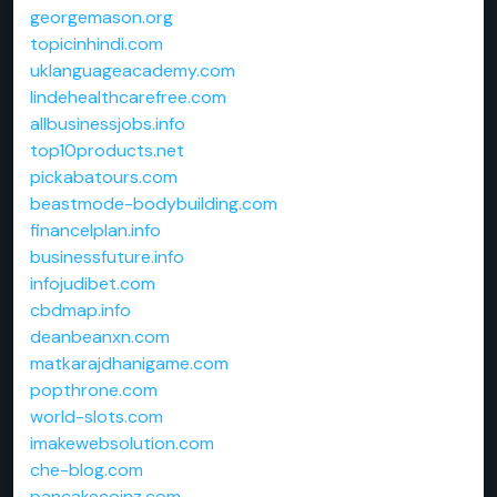
georgemason.org
topicinhindi.com
uklanguageacademy.com
lindehealthcarefree.com
allbusinessjobs.info
top10products.net
pickabatours.com
beastmode-bodybuilding.com
financelplan.info
businessfuture.info
infojudibet.com
cbdmap.info
deanbeanxn.com
matkarajdhanigame.com
popthrone.com
world-slots.com
imakewebsolution.com
che-blog.com
pancakecoinz.com