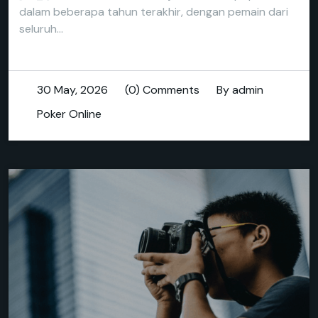
dalam beberapa tahun terakhir, dengan pemain dari
seluruh…
30 May, 2026
(0) Comments
By
admin
Poker Online