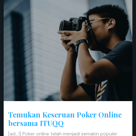
Temukan Keseruan Poker Online
bersama ITUQQ
[ad_1] Poker online telah menjadi semakin populer