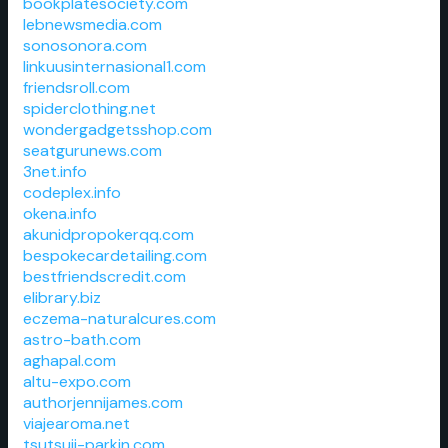
bookplatesociety.com
lebnewsmedia.com
sonosonora.com
linkuusinternasional1.com
friendsroll.com
spiderclothing.net
wondergadgetsshop.com
seatgurunews.com
3net.info
codeplex.info
okena.info
akunidpropokerqq.com
bespokecardetailing.com
bestfriendscredit.com
elibrary.biz
eczema-naturalcures.com
astro-bath.com
aghapal.com
altu-expo.com
authorjennijames.com
viajearoma.net
tsutsuji-parkin.com