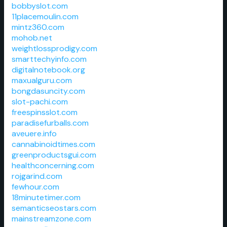
bobbyslot.com
11placemoulin.com
mintz360.com
mohob.net
weightlossprodigy.com
smarttechyinfo.com
digitalnotebook.org
maxualguru.com
bongdasuncity.com
slot-pachi.com
freespinsslot.com
paradisefurballs.com
aveuere.info
cannabinoidtimes.com
greenproductsgui.com
healthconcerning.com
rojgarind.com
fewhour.com
18minutetimer.com
semanticseostars.com
mainstreamzone.com