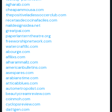
agharab.com
cheapammousa.com
thepositiveladiessoccerclub.com
recetasdecocinafaciles.com
naildesignsidea.net
greatpai.com
paperlanterntheatre.org
freeworshipnetwork.com
watercraftllc.com
abourge.com
afiliixs.com
alharammallz.com
americanbulletins.com
asespares.com
arabianstime.com
atticabblues.com
autometropolist.com
beautycreamreview.com
coinmoh.com
cyclopsreview.com
dattgen.com