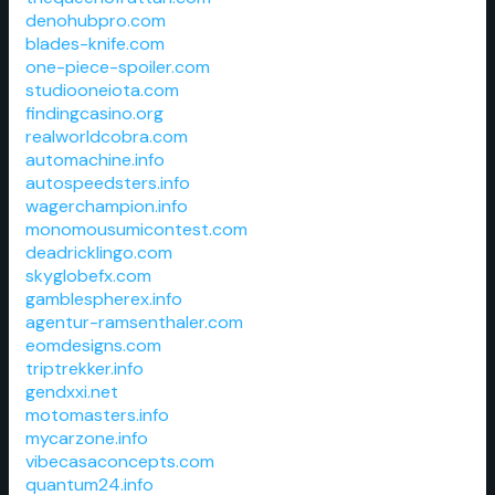
denohubpro.com
blades-knife.com
one-piece-spoiler.com
studiooneiota.com
findingcasino.org
realworldcobra.com
automachine.info
autospeedsters.info
wagerchampion.info
monomousumicontest.com
deadricklingo.com
skyglobefx.com
gamblespherex.info
agentur-ramsenthaler.com
eomdesigns.com
triptrekker.info
gendxxi.net
motomasters.info
mycarzone.info
vibecasaconcepts.com
quantum24.info