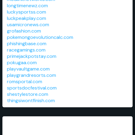
longtimenewz.com
luckysportss.com
luckpeakplay.com
usamicronews.com
grofashion.com
pokemongoevolutioncalc.com
phishingbase.com
racegamings.com
primejackpotstay.com
pokugaa.com
playvaultgame.com
playgrandresorts.com
romsportal.com
sportsdocfestival.com
shestylestore.com
thingsiwontfinish.com