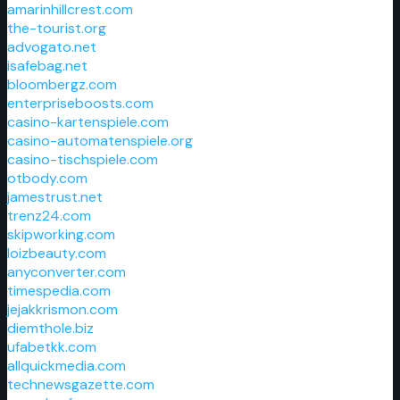
amarinhillcrest.com
the-tourist.org
advogato.net
isafebag.net
bloombergz.com
enterpriseboosts.com
casino-kartenspiele.com
casino-automatenspiele.org
casino-tischspiele.com
otbody.com
jamestrust.net
trenz24.com
skipworking.com
loizbeauty.com
anyconverter.com
timespedia.com
jejakkrismon.com
diemthole.biz
ufabetkk.com
allquickmedia.com
technewsgazette.com