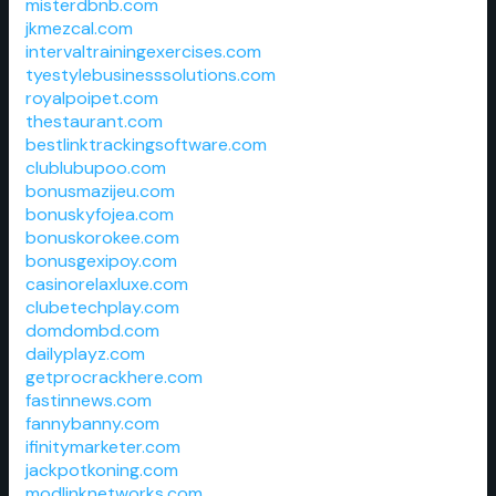
misterdbnb.com
jkmezcal.com
intervaltrainingexercises.com
tyestylebusinesssolutions.com
royalpoipet.com
thestaurant.com
bestlinktrackingsoftware.com
clublubupoo.com
bonusmazijeu.com
bonuskyfojea.com
bonuskorokee.com
bonusgexipoy.com
casinorelaxluxe.com
clubetechplay.com
domdombd.com
dailyplayz.com
getprocrackhere.com
fastinnews.com
fannybanny.com
ifinitymarketer.com
jackpotkoning.com
modlinknetworks.com