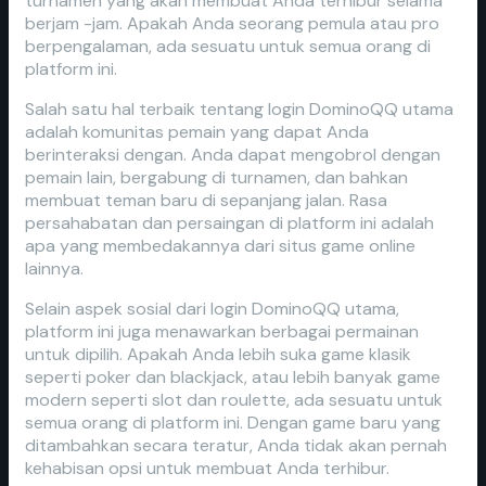
turnamen yang akan membuat Anda terhibur selama
berjam -jam. Apakah Anda seorang pemula atau pro
berpengalaman, ada sesuatu untuk semua orang di
platform ini.
Salah satu hal terbaik tentang login DominoQQ utama
adalah komunitas pemain yang dapat Anda
berinteraksi dengan. Anda dapat mengobrol dengan
pemain lain, bergabung di turnamen, dan bahkan
membuat teman baru di sepanjang jalan. Rasa
persahabatan dan persaingan di platform ini adalah
apa yang membedakannya dari situs game online
lainnya.
Selain aspek sosial dari login DominoQQ utama,
platform ini juga menawarkan berbagai permainan
untuk dipilih. Apakah Anda lebih suka game klasik
seperti poker dan blackjack, atau lebih banyak game
modern seperti slot dan roulette, ada sesuatu untuk
semua orang di platform ini. Dengan game baru yang
ditambahkan secara teratur, Anda tidak akan pernah
kehabisan opsi untuk membuat Anda terhibur.