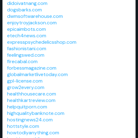
didoivatnang.com
dogsbarks.com
dwmsoftwarehouse.com
enjoytroyjackson.com
epicaimbots.com
etech4news.com
expresspsychedelicsshop.com
fashionistani.com
feelingswed.com
firecabal.com
forbessmagazine.com
globalmarketlivetoday.com
gpl-license.com
grow2every.com
healthhousecare.com
healthkartreview.com
helpquitporn.com
highqualitybanknote.com
hostingnews24.com
hottstyle.com
howtodiyanything.com