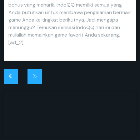
bonus yang menarik, IndoQQ memiliki semua yang
Anda butuhkan untuk membawa pengalaman bermain
game Anda ke tingkat berikutnya. Jadi mengapa
menunggu? Temukan sensasi IndoQQ hari ini dan
mulailah memainkan game favorit Anda sekarang.
[ad_2]
Post
navigation