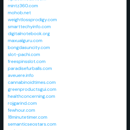
mintz360.com
mohob.net
weightlossprodigy.com
smarttechyinfo.com
digitalnotebook.org
maxualguru.com
bongdasuncity.com
slot-pachi.com
freespinsslot.com
paradisefurballs.com
aveuere.info
cannabinoidtimes.com
greenproductsgui.com
healthconcerning.com
rojgarind.com
fewhour.com
18minutetimer.com
semanticseostars.com