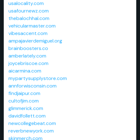
usalocality.com
usafournewz.com
thebalochhal.com
vehicularmaster.com
vibesaccent.com
ampajavierdemiguel.org
brainboosters.co
amberlately.com
joycebriscoe.com
aicarmina.com
mypartysupplystore.com
annforwisconsin.com
findjaipur.com
cultofjim.com
glimmerick.com
davidfollett.com
newcollegebeat.com
reverbnewyork.com
skinmerch.com