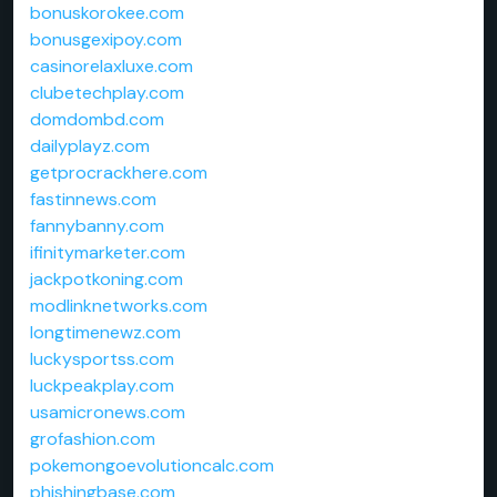
bonuskorokee.com
bonusgexipoy.com
casinorelaxluxe.com
clubetechplay.com
domdombd.com
dailyplayz.com
getprocrackhere.com
fastinnews.com
fannybanny.com
ifinitymarketer.com
jackpotkoning.com
modlinknetworks.com
longtimenewz.com
luckysportss.com
luckpeakplay.com
usamicronews.com
grofashion.com
pokemongoevolutioncalc.com
phishingbase.com