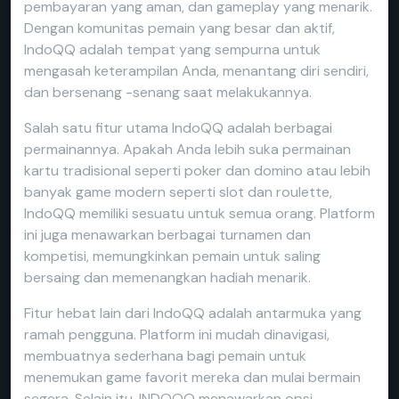
pembayaran yang aman, dan gameplay yang menarik.
Dengan komunitas pemain yang besar dan aktif,
IndoQQ adalah tempat yang sempurna untuk
mengasah keterampilan Anda, menantang diri sendiri,
dan bersenang -senang saat melakukannya.
Salah satu fitur utama IndoQQ adalah berbagai
permainannya. Apakah Anda lebih suka permainan
kartu tradisional seperti poker dan domino atau lebih
banyak game modern seperti slot dan roulette,
IndoQQ memiliki sesuatu untuk semua orang. Platform
ini juga menawarkan berbagai turnamen dan
kompetisi, memungkinkan pemain untuk saling
bersaing dan memenangkan hadiah menarik.
Fitur hebat lain dari IndoQQ adalah antarmuka yang
ramah pengguna. Platform ini mudah dinavigasi,
membuatnya sederhana bagi pemain untuk
menemukan game favorit mereka dan mulai bermain
segera. Selain itu, INDOQQ menawarkan opsi