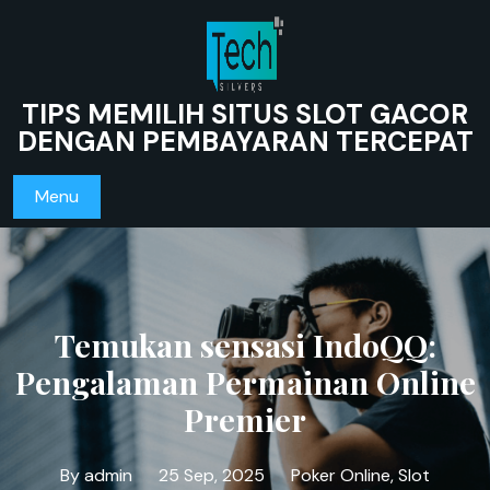
Skip
to
content
TIPS MEMILIH SITUS SLOT GACOR
DENGAN PEMBAYARAN TERCEPAT
Menu
Temukan sensasi IndoQQ:
Pengalaman Permainan Online
Premier
By
admin
25 Sep, 2025
Poker Online
,
Slot