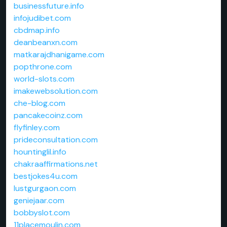
businessfuture.info
infojudibet.com
cbdmap.info
deanbeanxn.com
matkarajdhanigame.com
popthrone.com
world-slots.com
imakewebsolution.com
che-blog.com
pancakecoinz.com
flyfinley.com
prideconsultation.com
hountinglil.info
chakraaffirmations.net
bestjokes4u.com
lustgurgaon.com
geniejaar.com
bobbyslot.com
11placemoulin.com