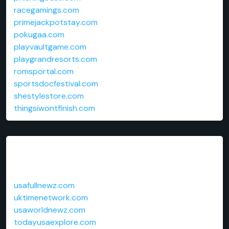
racegamings.com
primejackpotstay.com
pokugaa.com
playvaultgame.com
playgrandresorts.com
romsportal.com
sportsdocfestival.com
shestylestore.com
thingsiwontfinish.com
Links
usafullnewz.com
uktimenetwork.com
usaworldnewz.com
todayusaexplore.com