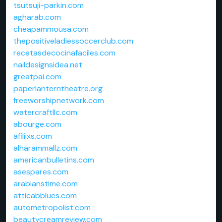
tsutsuji-parkin.com
agharab.com
cheapammousa.com
thepositiveladiessoccerclub.com
recetasdecocinafaciles.com
naildesignsidea.net
greatpai.com
paperlanterntheatre.org
freeworshipnetwork.com
watercraftllc.com
abourge.com
afiliixs.com
alharammallz.com
americanbulletins.com
asespares.com
arabianstime.com
atticabblues.com
autometropolist.com
beautycreamreview.com