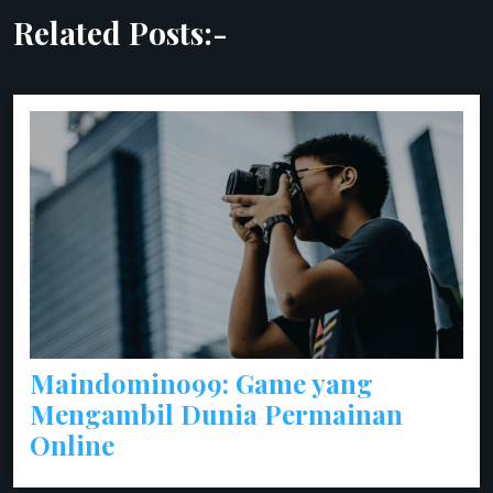
Related Posts:-
Maindomino99: Game yang
Mengambil Dunia Permainan
Online