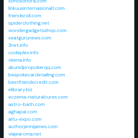
sonosonora.com
linkuusinternasional1.com
friendsroll.com
spiderclothing.net
wondergadgetsshop.com
seatgurunews.com
3net.info
codeplex.info
okena.info
akunidpropokerqq.com
bespokecardetailing.com
bestfriendscredit.com
elibrary.biz
eczema-naturalcures.com
astro-bath.com
aghapal.com
altu-expo.com
authorjennijames.com
viajearoma.net