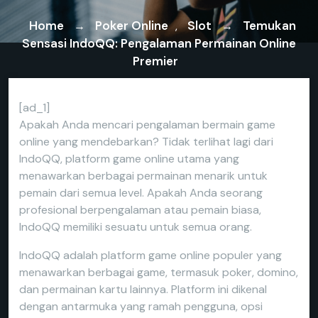
Home
Poker Online
Slot
Temukan
→
,
→
Sensasi IndoQQ: Pengalaman Permainan Online
Premier
[ad_1]
Apakah Anda mencari pengalaman bermain game
online yang mendebarkan? Tidak terlihat lagi dari
IndoQQ, platform game online utama yang
menawarkan berbagai permainan menarik untuk
pemain dari semua level. Apakah Anda seorang
profesional berpengalaman atau pemain biasa,
IndoQQ memiliki sesuatu untuk semua orang.
IndoQQ adalah platform game online populer yang
menawarkan berbagai game, termasuk poker, domino,
dan permainan kartu lainnya. Platform ini dikenal
dengan antarmuka yang ramah pengguna, opsi