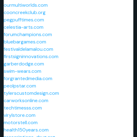
ourmultiworlds.com
cooncreekclub.org
pegpufftimes.com
celestia-arts.com
forumchampions.com
bluebargames.com
festivaldelamalou.com
firstsigninnovations.com
garberdodge.com
swim-wears.com
forgrantedmedia.com
peolpstar.com
tylerscustomdesign.com
carworksonline.com
techtimesss.com
virylstore.com
motorstell.com
health150years.com