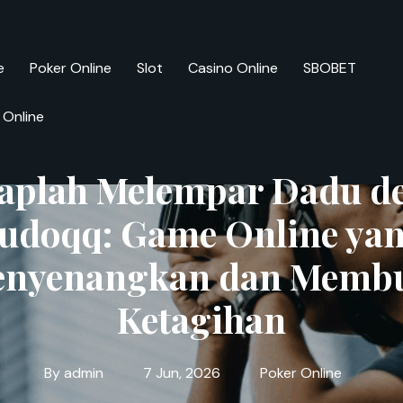
e
Poker Online
Slot
Casino Online
SBOBET
 Online
iaplah Melempar Dadu d
udoqq: Game Online ya
nyenangkan dan Memb
Ketagihan
By
admin
7 Jun, 2026
Poker Online