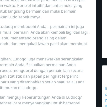
waktu. Kontrol intuitif dan antarmuka yang
uk langsung bermain dan mulai bermain,
nkan Ludo sebelumnya.
Ludoqq membodohi Anda – permainan ini juga
mulai bermain, Anda akan kembali lagi dan lagi.
 atau menantang orang asing dalam
r dadu dan mengakali lawan pasti akan membuat
agihan, Ludoqq juga menawarkan serangkaian
bermain Anda. Sesuaikan permainan Anda
rbeda, mengobrol dengan pemain lain secara
an statistik dan papan peringkat terperinci.
 baru yang ditambahkan setiap saat, selalu ada
itemukan di Ludoqq.
l
 dan menguji keberuntungan Anda di Ludoqq?
mencari cara menyenangkan untuk bersantai