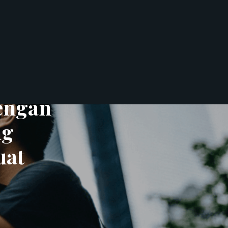
engan
ng
uat