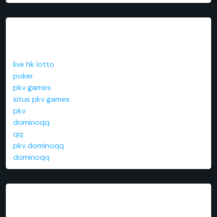
LINK LAINNYA
live hk lotto
poker
pkv games
situs pkv games
pkv
dominoqq
qq
pkv dominoqq
dominoqq
Links