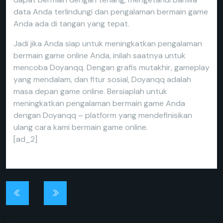
data Anda terlindungi dan pengalaman bermain game
Anda ada di tangan yang tepat.
Jadi jika Anda siap untuk meningkatkan pengalaman
bermain game online Anda, inilah saatnya untuk
mencoba Doyanqq. Dengan grafis mutakhir, gameplay
yang mendalam, dan fitur sosial, Doyanqq adalah
masa depan game online. Bersiaplah untuk
meningkatkan pengalaman bermain game Anda
dengan Doyanqq – platform yang mendefinisikan
ulang cara kami bermain game online.
[ad_2]
Post
navigation