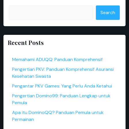
Search
Recent Posts
Memahami ADUQQ: Panduan Komprehensif
Pengertian PKV: Panduan Komprehensif Asuransi
Kesehatan Swasta
Pengantar PKV Games: Yang Perlu Anda Ketahui
Pengertian Domino99: Panduan Lengkap untuk
Pemula
Apa itu DominoQQ? Panduan Pemula untuk
Permainan