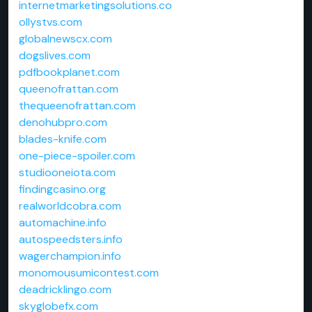
internetmarketingsolutions.co
ollystvs.com
globalnewscx.com
dogslives.com
pdfbookplanet.com
queenofrattan.com
thequeenofrattan.com
denohubpro.com
blades-knife.com
one-piece-spoiler.com
studiooneiota.com
findingcasino.org
realworldcobra.com
automachine.info
autospeedsters.info
wagerchampion.info
monomousumicontest.com
deadricklingo.com
skyglobefx.com