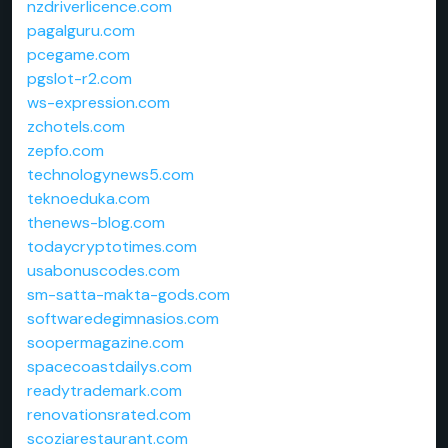
nzdriverlicence.com
pagalguru.com
pcegame.com
pgslot-r2.com
ws-expression.com
zchotels.com
zepfo.com
technologynews5.com
teknoeduka.com
thenews-blog.com
todaycryptotimes.com
usabonuscodes.com
sm-satta-makta-gods.com
softwaredegimnasios.com
soopermagazine.com
spacecoastdailys.com
readytrademark.com
renovationsrated.com
scoziarestaurant.com