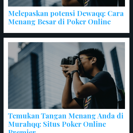
Melepaskan potensi Dewaqq: Cara
Menang Besar di Poker Online
Temukan Tangan Menang Anda di
Murahqq: Situs Poker Online
Premier