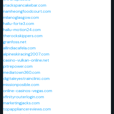
stackspancakebar.com
namheongfoodcourt.com
milanoglasgow.com
hallu-forte3.com
hallu-motion24.com
therockskippers.com
granfoss.net
allindiacafela.com
alpineskiracing2007.com
casino-vulkan-online.net
pitrepower.com
mediatown360.com
digitaleyestrainclinic.com
missionposible.com
online-casinos-vegas.com
xfinityrouterlogin.com
marketingjacks.com
topappliancereviews.com