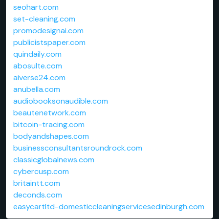
seohart.com
set-cleaning.com
promodesignai.com
publicistspaper.com
quindaily.com
abosulte.com
aiverse24.com
anubella.com
audiobooksonaudible.com
beautenetwork.com
bitcoin-tracing.com
bodyandshapes.com
businessconsultantsroundrock.com
classicglobalnews.com
cybercusp.com
britaintt.com
deconds.com
easycartltd-domesticcleaningservicesedinburgh.com