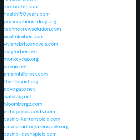
motorstell.com
health150years.com
prescriptions-drug.org
technocrewsolution.com
viraltokvibes.com
vivianebritoimoveis.com
magforbes.net
monkeycap.org
sdenix.net
amarinhillcrest.com
the-tourist.org
advogato.net
isafebag.net
bloombergz.com
enterpriseboosts.com
casino-kartenspiele.com
casino-automatenspiele.org
casino-tischspiele.com