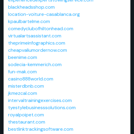
blackheadsshop.com
location-voiture-casablanca.org
kpaulbartelme.com
comedyclubofhiltonhead.com
virtualartsassistant.com
theprimeinfographics.com
cheapvaliumordernow.com
beenime.com
sodecia-kemmerich.com
fun-mak.com
casino888world.com
misterdbnb.com
jkmezcal.com
intervaltrainingexercises.com
tyestylebusinesssolutions.com
royalpoipet.com
thestaurant.com
bestlinktrackingsoftware.com