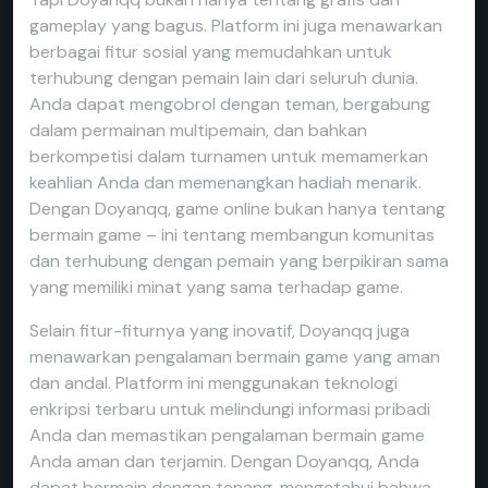
gameplay yang bagus. Platform ini juga menawarkan
berbagai fitur sosial yang memudahkan untuk
terhubung dengan pemain lain dari seluruh dunia.
Anda dapat mengobrol dengan teman, bergabung
dalam permainan multipemain, dan bahkan
berkompetisi dalam turnamen untuk memamerkan
keahlian Anda dan memenangkan hadiah menarik.
Dengan Doyanqq, game online bukan hanya tentang
bermain game – ini tentang membangun komunitas
dan terhubung dengan pemain yang berpikiran sama
yang memiliki minat yang sama terhadap game.
Selain fitur-fiturnya yang inovatif, Doyanqq juga
menawarkan pengalaman bermain game yang aman
dan andal. Platform ini menggunakan teknologi
enkripsi terbaru untuk melindungi informasi pribadi
Anda dan memastikan pengalaman bermain game
Anda aman dan terjamin. Dengan Doyanqq, Anda
dapat bermain dengan tenang, mengetahui bahwa