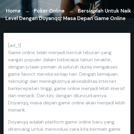
Home
Poker Online
Bersiaplah Untuk Naik
→
→
Level Dengan Doyanqq: Masa Depan Game Online
[ad_1]
Game online telah menjadi bentuk hiburan yang
sangat populer dalam beberapa tahun terakhir,
dengan jutaan pemain di seluruh dunia mengakses
game favorit mereka setiap hari. Dengan kemajuan
teknologi dan meningkatnya aksesibilitas internet
berkecepatan tinggi, game online menjadi lebih imersif
dan menarik. Dan kini, dengan diluncurkannya
Doyanqq, masa depan game online akan menjadi lebih
menarik.
Doyanqq adalah platform game online baru yang
dirancang untuk merevolusi cara kita bermain game