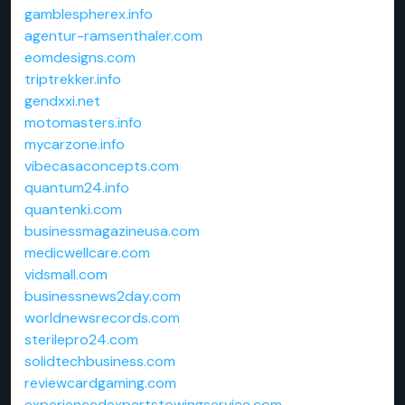
gamblespherex.info
agentur-ramsenthaler.com
eomdesigns.com
triptrekker.info
gendxxi.net
motomasters.info
mycarzone.info
vibecasaconcepts.com
quantum24.info
quantenki.com
businessmagazineusa.com
medicwellcare.com
vidsmall.com
businessnews2day.com
worldnewsrecords.com
sterilepro24.com
solidtechbusiness.com
reviewcardgaming.com
experiencedexpertstowingservice.com