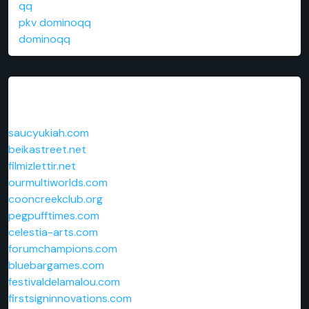
qq
pkv dominoqq
dominoqq
Links
saucyukiah.com
beikastreet.net
filmizlettir.net
ourmultiworlds.com
cooncreekclub.org
pegpufftimes.com
celestia-arts.com
forumchampions.com
bluebargames.com
festivaldelamalou.com
firstsigninnovations.com