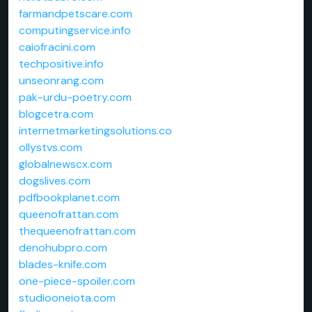
farmandpetscare.com
computingservice.info
caiofracini.com
techpositive.info
unseonrang.com
pak-urdu-poetry.com
blogcetra.com
internetmarketingsolutions.co
ollystvs.com
globalnewscx.com
dogslives.com
pdfbookplanet.com
queenofrattan.com
thequeenofrattan.com
denohubpro.com
blades-knife.com
one-piece-spoiler.com
studiooneiota.com