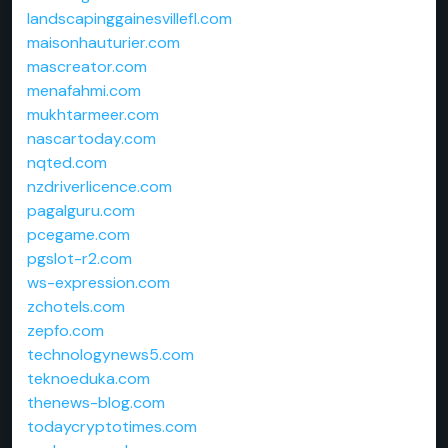
landscapinggainesvillefl.com
maisonhauturier.com
mascreator.com
menafahmi.com
mukhtarmeer.com
nascartoday.com
nqted.com
nzdriverlicence.com
pagalguru.com
pcegame.com
pgslot-r2.com
ws-expression.com
zchotels.com
zepfo.com
technologynews5.com
teknoeduka.com
thenews-blog.com
todaycryptotimes.com