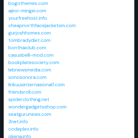
bogothemes.com
ajino-mingei.com
yourfreehost.info
cheapnorthfacejacketsm.com
gurjoshhomes.com
tombradydiet.com
bonthaiclub.com
casusbelli-mod.com
bookplatesociety.com
lebnewsmedia.com
sonosonora.com
linkuusinternasional1.com
friendsroll.com
spiderclothing.net
wondergadgetsshop.com
seatgurunews.com
3net.info
codeplex.info
okena.info