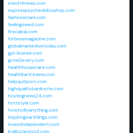
etech4news.com
expresspsychedelicsshop.com
fashionistani.com
feelingswed.com
firecabal.com
forbessmagazine.com
globalmarketlivetoday.com
gpl-license.com
grow2every.com
healthhousecare.com
healthkartreview.com
helpquitporn.com
highqualitybanknote.com
hostingnews24.com
hottstyle.com
howtodiyanything.com
inspiringearthlings.com
investindependent.com
kralbozguncu1.com