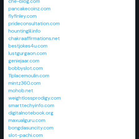
che-blog.com
pancakecoinz.com
flyfinley.com
prideconsultation.com
hountinglil.info
chakraaffirmations.net
bestjokes4u.com
lustgurgaon.com
geniejaar.com
bobbyslot.com
11placemoulin.com
mintz360.com
mohob.net
weightlossprodigy.com
smarttechyinfo.com
digitalnotebook.org
maxualguru.com
bongdasuncity.com
slot-pachi.com