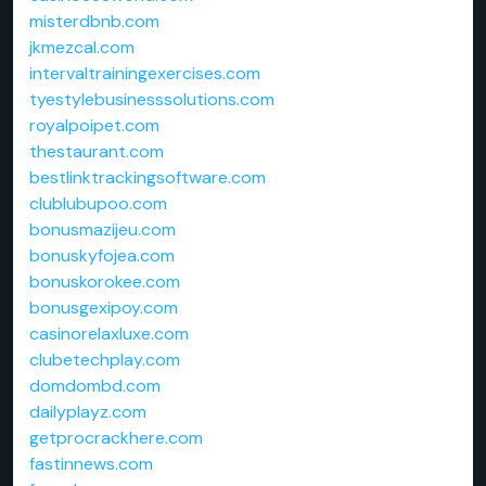
misterdbnb.com
jkmezcal.com
intervaltrainingexercises.com
tyestylebusinesssolutions.com
royalpoipet.com
thestaurant.com
bestlinktrackingsoftware.com
clublubupoo.com
bonusmazijeu.com
bonuskyfojea.com
bonuskorokee.com
bonusgexipoy.com
casinorelaxluxe.com
clubetechplay.com
domdombd.com
dailyplayz.com
getprocrackhere.com
fastinnews.com