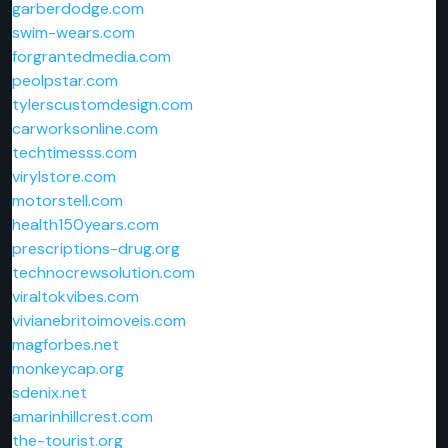
garberdodge.com
swim-wears.com
forgrantedmedia.com
peolpstar.com
tylerscustomdesign.com
carworksonline.com
techtimesss.com
virylstore.com
motorstell.com
health150years.com
prescriptions-drug.org
technocrewsolution.com
viraltokvibes.com
vivianebritoimoveis.com
magforbes.net
monkeycap.org
sdenix.net
amarinhillcrest.com
the-tourist.org