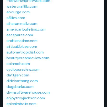
freeworshipnetwork.com
watercraftllc.com
abourge.com
afiliixs.com
alharammallz.com
americanbulletins.com
asespares.com
arabianstime.com
atticabblues.com
autometropolist.com
beautycreamreview.com
coinmoh.com
cyclopsreview.com
dattgen.com
didoivatnang.com
dogsbarks.com
dwmsoftwarehouse.com
enjoytroyjackson.com
epicaimbots.com