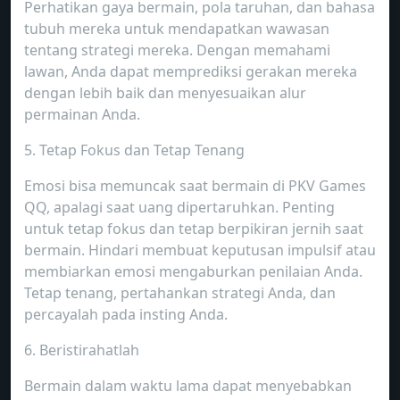
Perhatikan gaya bermain, pola taruhan, dan bahasa
tubuh mereka untuk mendapatkan wawasan
tentang strategi mereka. Dengan memahami
lawan, Anda dapat memprediksi gerakan mereka
dengan lebih baik dan menyesuaikan alur
permainan Anda.
5. Tetap Fokus dan Tetap Tenang
Emosi bisa memuncak saat bermain di PKV Games
QQ, apalagi saat uang dipertaruhkan. Penting
untuk tetap fokus dan tetap berpikiran jernih saat
bermain. Hindari membuat keputusan impulsif atau
membiarkan emosi mengaburkan penilaian Anda.
Tetap tenang, pertahankan strategi Anda, dan
percayalah pada insting Anda.
6. Beristirahatlah
Bermain dalam waktu lama dapat menyebabkan