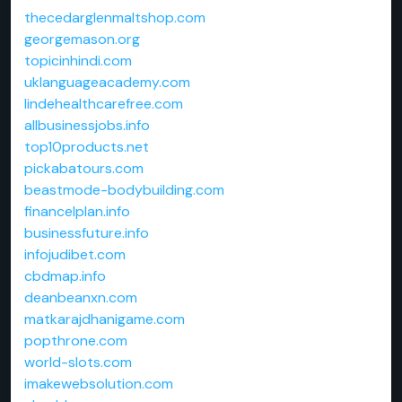
thecedarglenmaltshop.com
georgemason.org
topicinhindi.com
uklanguageacademy.com
lindehealthcarefree.com
allbusinessjobs.info
top10products.net
pickabatours.com
beastmode-bodybuilding.com
financelplan.info
businessfuture.info
infojudibet.com
cbdmap.info
deanbeanxn.com
matkarajdhanigame.com
popthrone.com
world-slots.com
imakewebsolution.com