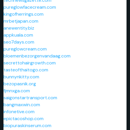
technewsgazette.com
pureglowfacecream.com
kingofherrings.com
mrbetjapan.com
anewentity.biz
appkuala.com
seo7days.com
pureglowcream.com
bloemenbezorgenvandaag.com
secrettohairgrowth.com
tasteofthaitogo.com
bunnynkitty.com
bezopasnik.org
fjmnxga.com
saigonstartransport.com
bangmaxwin.com
infonetive.com
epictacoshop.com
biopuraskinserum.com