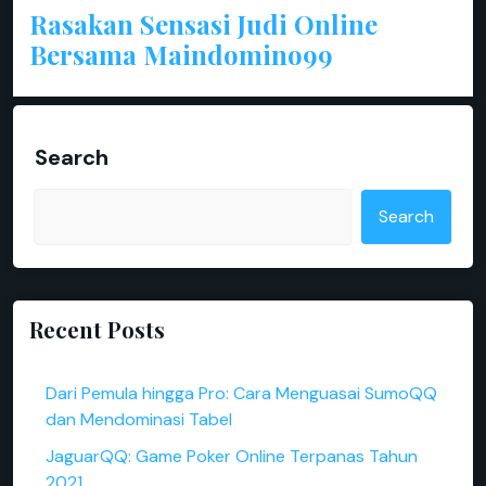
Rasakan Sensasi Judi Online
Bersama Maindomino99
Search
Search
Recent Posts
Dari Pemula hingga Pro: Cara Menguasai SumoQQ
dan Mendominasi Tabel
JaguarQQ: Game Poker Online Terpanas Tahun
2021