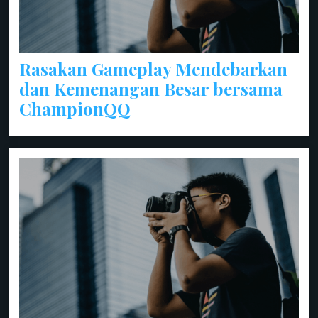
Rasakan Gameplay Mendebarkan
dan Kemenangan Besar bersama
ChampionQQ