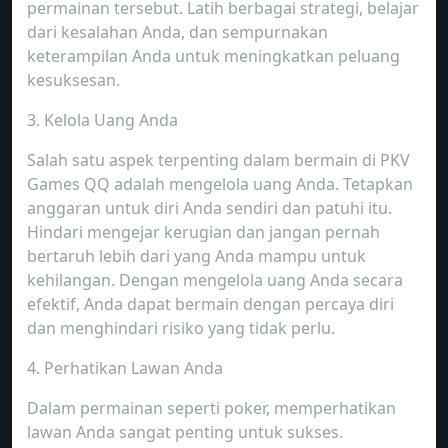
permainan tersebut. Latih berbagai strategi, belajar
dari kesalahan Anda, dan sempurnakan
keterampilan Anda untuk meningkatkan peluang
kesuksesan.
3. Kelola Uang Anda
Salah satu aspek terpenting dalam bermain di PKV
Games QQ adalah mengelola uang Anda. Tetapkan
anggaran untuk diri Anda sendiri dan patuhi itu.
Hindari mengejar kerugian dan jangan pernah
bertaruh lebih dari yang Anda mampu untuk
kehilangan. Dengan mengelola uang Anda secara
efektif, Anda dapat bermain dengan percaya diri
dan menghindari risiko yang tidak perlu.
4. Perhatikan Lawan Anda
Dalam permainan seperti poker, memperhatikan
lawan Anda sangat penting untuk sukses.