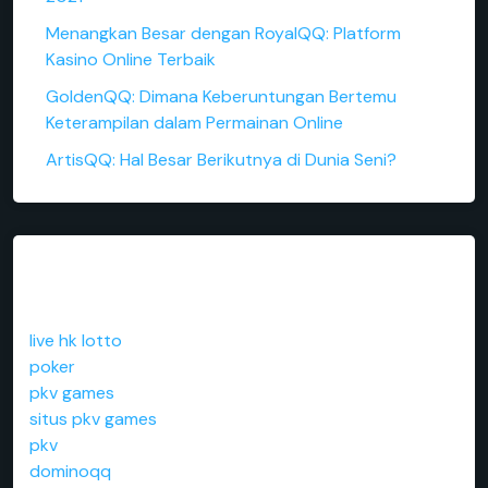
Menangkan Besar dengan RoyalQQ: Platform
Kasino Online Terbaik
GoldenQQ: Dimana Keberuntungan Bertemu
Keterampilan dalam Permainan Online
ArtisQQ: Hal Besar Berikutnya di Dunia Seni?
LINK LAINNYA
live hk lotto
poker
pkv games
situs pkv games
pkv
dominoqq